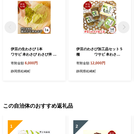
伊豆の生わさび 1本
伊豆のわさび加工品セット 5
ワサビ 本わさび わさび丼 刺
種 ワサビ 本わさび
身 お寿司 肉 そば 焼酎 ご飯
わさび丼 刺身 お寿司 肉 そば
6,000円
12,000円
寄附金額
寄附金額
おにぎり 薬味 ギフト プレゼ
焼酎 ご飯 おにぎり 薬味 ギフ
ント 取り寄せ 御中元 お歳暮
ト プレゼント 取り寄せ 御中
静岡県松崎町
静岡県松崎町
産地直送 静岡県 松崎町 伊豆
元 お歳暮 産地直送 静岡県 松
崎町 伊豆
この自治体のおすすめ返礼品
1
2