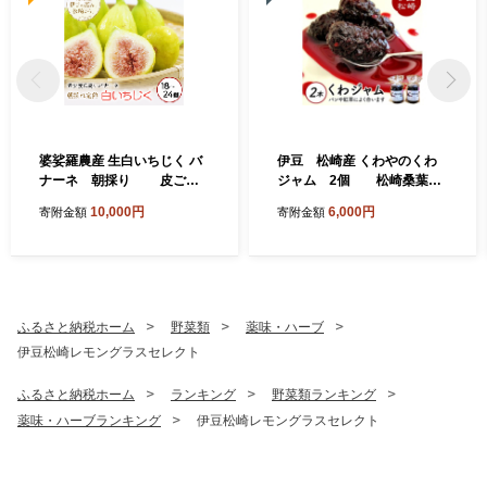
婆娑羅農産 生白いちじく バ
伊豆 松崎産 くわやのくわ
ナーネ 朝採り 皮ごと
ジャム 2個 松崎桑葉フ
果物 くだもの フルーツ お菓
ァーム 桑の実 ジャム じゃ
10,000円
6,000円
寄附金額
寄附金額
子 デザート スイーツ 料理 サ
む 果肉 朝食 朝ごはん ヨーグ
ラダ ジャム ケーキ 8月中旬
ルト トースト パン 紅茶 お菓
～順次発送予定
子 菓子 セット 贈り物 プレゼ
ント ギフト 大粒 無添加 農薬
不使用 使いやすい 手造り 便
利 静岡県 伊豆 松崎
ふるさと納税ホーム
野菜類
薬味・ハーブ
伊豆松崎レモングラスセレクト
ふるさと納税ホーム
ランキング
野菜類ランキング
薬味・ハーブランキング
伊豆松崎レモングラスセレクト