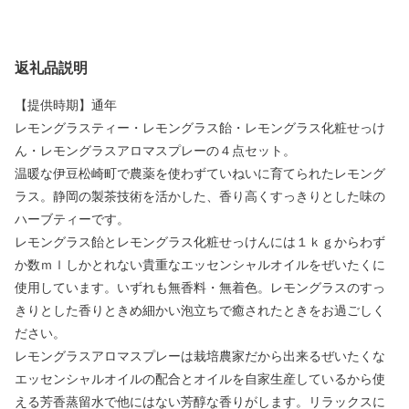
返礼品説明
【提供時期】通年
レモングラスティー・レモングラス飴・レモングラス化粧せっけ
ん・レモングラスアロマスプレーの４点セット。
温暖な伊豆松崎町で農薬を使わずていねいに育てられたレモング
ラス。静岡の製茶技術を活かした、香り高くすっきりとした味の
ハーブティーです。
レモングラス飴とレモングラス化粧せっけんには１ｋｇからわず
か数ｍｌしかとれない貴重なエッセンシャルオイルをぜいたくに
使用しています。いずれも無香料・無着色。レモングラスのすっ
きりとした香りときめ細かい泡立ちで癒されたときをお過ごしく
ださい。
レモングラスアロマスプレーは栽培農家だから出来るぜいたくな
エッセンシャルオイルの配合とオイルを自家生産しているから使
える芳香蒸留水で他にはない芳醇な香りがします。リラックスに