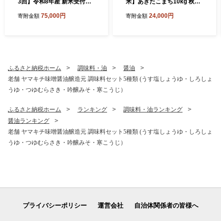
3回】令和8年産 新米受付
米】あきたこまち10kg 秋田
【無洗米】ひとめぼれ 10kg
県産 五平農園のあきたこま
75,000円
24,000円
寄附金額
寄附金額
（5kg×2袋）特別栽培米 秋
ち《12月上旬～12月下旬発
田県産 [ひとめぼれ 新米予約
送予定》 [あきたこまち 新米
米 お米 無洗米 特別栽培米 ブ
受付 米 お米 こめ 白米 精米
ランド米 食卓 おにぎり 秋田
ブランド米 食卓 おにぎり 秋
県産 秋田]
田県産 秋田県 由利本荘市]
ふるさと納税ホーム
調味料・油
醤油
老舗 ヤマキチ味噌醤油醸造元 調味料セット5種類 (うす塩しょうゆ・しろしょ
うゆ・つゆむらさき・吟醸みそ・寒こうじ）
ふるさと納税ホーム
ランキング
調味料・油ランキング
醤油ランキング
老舗 ヤマキチ味噌醤油醸造元 調味料セット5種類 (うす塩しょうゆ・しろしょ
うゆ・つゆむらさき・吟醸みそ・寒こうじ）
プライバシーポリシー
運営会社
自治体関係者の皆様へ