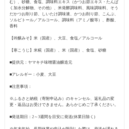
む）、砂糖、食塩、調味料エキス（かつお節エキス・たんぱ
く加水分解物、その他）、米発酵調味料、風味調味料、そう
だかつお削り節、しいたけ調味液、かつお削り節、こんぶ、
ソルビトール／アルコール、調味料（アミノ酸等）、酢酸、
香料
【吟醸みそ】米（国産）、大豆、食塩／アルコール
【寒こうじ】米糀（国産）、米（国産）、食塩、砂糖
■提供元：ヤマキチ味噌醤油醸造元
■アレルギー：小麦、大豆
■注意事項：
※ふるさと納税（寄附申込み）のキャンセル、返礼品の変
更・返品はお受けできません。あらかじめご了承ください。
■発送期日：2～3週間を目安に発送(休業日除く)
※年末年始、長期休業や申込が殺到した際は、発送が遅れる