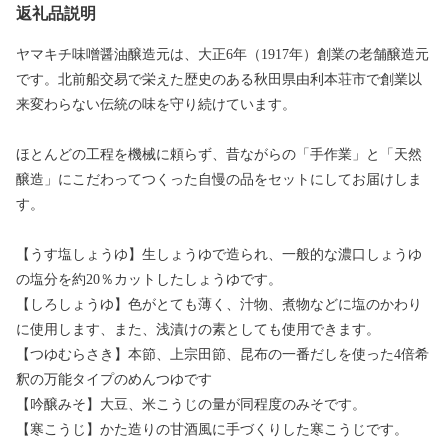
返礼品説明
ヤマキチ味噌醤油醸造元は、大正6年（1917年）創業の老舗醸造元
です。北前船交易で栄えた歴史のある秋田県由利本荘市で創業以
来変わらない伝統の味を守り続けています。
ほとんどの工程を機械に頼らず、昔ながらの「手作業」と「天然
醸造」にこだわってつくった自慢の品をセットにしてお届けしま
す。
【うす塩しょうゆ】生しょうゆで造られ、一般的な濃口しょうゆ
の塩分を約20％カットしたしょうゆです。
【しろしょうゆ】色がとても薄く、汁物、煮物などに塩のかわり
に使用します、また、浅漬けの素としても使用できます。
【つゆむらさき】本節、上宗田節、昆布の一番だしを使った4倍希
釈の万能タイプのめんつゆです
【吟醸みそ】大豆、米こうじの量が同程度のみそです。
【寒こうじ】かた造りの甘酒風に手づくりした寒こうじです。