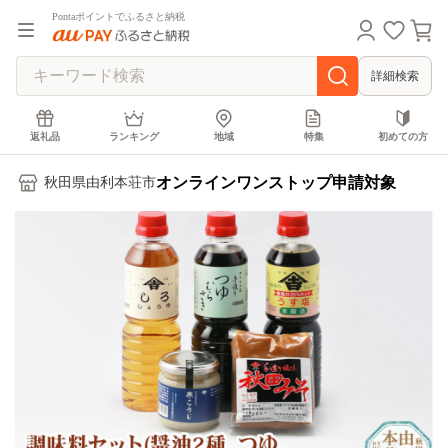
Pontaポイントでふるさと納税
詳細検索
返礼品
ランキング
地域
特集
初めての方
オンラインワンストップ申請対象
秋田県由利本荘市