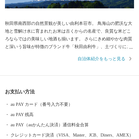
秋田県南西部の自然景観が美しい由利本荘市。 鳥海山の肥沃な大
地と雪解け水に育まれたお米は古くからの名産で、良質な米どこ
ろならではの美味しい地酒も揃います。 さらにきめ細やかな肉質
と深いう旨味が特徴のブランド牛「秋田由利牛」、土づくりにこ
だわったアスパラガスなどの野菜をはじめ、食の魅力も満載で
自治体紹介をもっと見る
す。 由利本荘市の魅力を、食を通じてぜひお楽しみください。
お支払い方法
au PAY カード（番号入力不要）
au PAY 残高
au PAY（auかんたん決済）通信料金合算
クレジットカード決済（VISA、Master、JCB、Diners、AMEX）