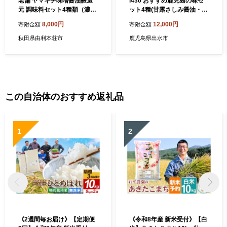
老舗 ヤマキチ味噌醤油醸造
i430 おすすめ鹿児島の味セ
元 調味料セット4種類（濃口
ット4種(甘露さしみ醤油・あ
しょうゆ・うす塩しょうゆ・
まくち醤油・白だし・麦み
8,000円
12,000円
寄附金額
寄附金額
しろしょうゆ・めんつゆ）
そ)しょうゆや味噌など4種の
調味料詰め合わせ！ 調味料
秋田県由利本荘市
鹿児島県出水市
醤油 しょうゆ 白だし 出汁 味
噌 みそ 詰め合せ セット 甘口
刺身 麦みそ 【奈良醸造元】
この自治体のおすすめ返礼品
1
2
《2週間毎お届け》【定期便
《令和8年産 新米受付》【白