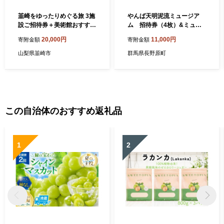
韮崎をゆったりめぐる旅 3施
やんば天明泥流ミュージア
設ご招待券＋美術館おすすめ
ム 招待券（4枚）&ミュー
グッズ [韮崎大村美術館 山梨
ジアム図録セット（1冊）
20,000円
11,000円
寄附金額
寄附金額
県 韮崎市 20743353]
【入場券 おすすめ 群馬県 長
野原町 北軽井沢】
山梨県韮崎市
群馬県長野原町
この自治体のおすすめ返礼品
1
2