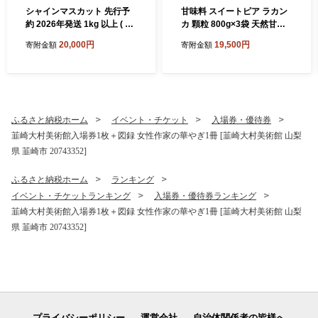
シャインマスカット 先行予
甘味料 スイートピア ラカン
約 2026年発送 1kg 以上 ( 2
カ 顆粒 800g×3袋 天然甘味
～3房 ) 2回 定期便 総計 2kg
料 羅漢果 カロリーゼロ 糖質
20,000円
19,500円
寄附金額
寄附金額
頬張る幸福感 ～緑の宝石・
制限 ロカボ 糖類ゼロ ダイエ
シャインマスカット～ [REG
ット お菓子作り 砂糖 カロリ
ALO 山梨県 韮崎市 2074547
ーオフ [ツルヤ化成工業 山梨
9] シャインマスカット ぶど
県 韮崎市 20743518]
う シャイン ブドウ シャイン
マスカット しゃいんますか
ふるさと納税ホーム
イベント・チケット
入場券・優待券
っと 葡萄 フルーツ 果物 くだ
韮崎大村美術館入場券1枚＋図録 女性作家の華やぎ1冊 [韮崎大村美術館 山梨
もの 1キロ 山梨◎
県 韮崎市 20743352]
ふるさと納税ホーム
ランキング
イベント・チケットランキング
入場券・優待券ランキング
韮崎大村美術館入場券1枚＋図録 女性作家の華やぎ1冊 [韮崎大村美術館 山梨
県 韮崎市 20743352]
プライバシーポリシー
運営会社
自治体関係者の皆様へ