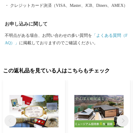
L：050-3142-9277 Mail：nirasaki@yuidesign.jp 受付時間 9:
クレジットカード決済（VISA、Master、JCB、Diners、AMEX）
00～17:00 ※土曜日・日曜日・祝日・夏季休業（8/13～8/1
5）・年末年始 の お問い合わせにはお応え出来ません。 **
お申し込みに関して
***********************************************************
***********
不明点がある場合、お問い合わせの多い質問を
「よくある質問（F
AQ）」
に掲載しておりますのでご確認ください。
この返礼品を見ている人はこちらもチェック