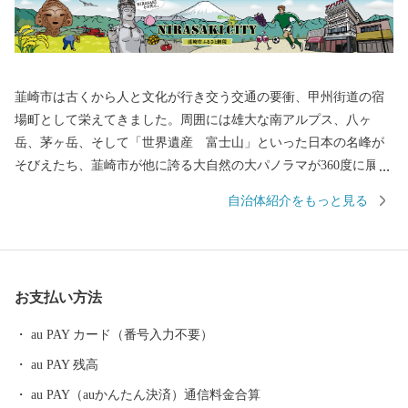
韮崎市は古くから人と文化が行き交う交通の要衝、甲州街道の宿
場町として栄えてきました。周囲には雄大な南アルプス、八ヶ
岳、茅ヶ岳、そして「世界遺産 富士山」といった日本の名峰が
そびえたち、韮崎市が他に誇る大自然の大パノラマが360度に展開
します。 武田氏が氏神として崇拝した武田八幡宮や、勝頼が自
自治体紹介をもっと見る
ら火を放った悲運の城・新府城など、武田家ゆかりの史跡が市内
のいたるところに点在する“甲斐武田家”発祥の地でもあります。
私たちの生命の源である自然と、先人たちが築き、保存・継承
されてきた伝統と歴史、人々の営みが紡ぐ生活文化とが調和する
お支払い方法
まちが、「にらさき」です。 ********************************
**************************************** お申し込みは24時間
au PAY カード（番号入力不要）
受け付けております。 お問合せは、下記にお願いいたします。 ＜
au PAY 残高
返礼品・申込情報に関する問い合わせ＞ 山梨県韮崎市 ふるさと
納税サポートセンター：業務委託先 結デザイン有限会社 TE
au PAY（auかんたん決済）通信料金合算