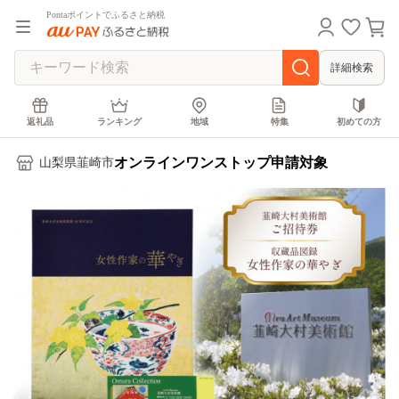
Pontaポイントでふるさと納税
詳細検索
返礼品
ランキング
地域
特集
初めての方
オンラインワンストップ申請対象
山梨県韮崎市