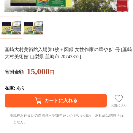
韮崎大村美術館入場券1枚＋図録 女性作家の華やぎ1冊 [韮崎
大村美術館 山梨県 韮崎市 20743352]
15,000
寄附金額
円
在庫: あり
お気に入り
現在お住まいの自治体へ寄附申込いただいた場合、返礼品は贈答され
ません。