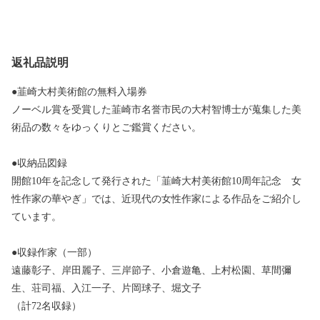
返礼品説明
●韮崎大村美術館の無料入場券
ノーベル賞を受賞した韮崎市名誉市民の大村智博士が蒐集した美
術品の数々をゆっくりとご鑑賞ください。
●収納品図録
開館10年を記念して発行された「韮崎大村美術館10周年記念 女
性作家の華やぎ」では、近現代の女性作家による作品をご紹介し
ています。
●収録作家（一部）
遠藤彰子、岸田麗子、三岸節子、小倉遊亀、上村松園、草間彌
生、荘司福、入江一子、片岡球子、堀文子
（計72名収録）