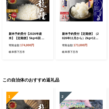
新米予約受付【2026年産
新米予約受付【定期便】（2
米】【定期便】5kg×6回 飛
026年11月から）2kg×12回
騨産・龍の瞳（いのちの壱）
【2026年産米】銀の朏≪テ
174,000円
173,000円
寄附金額
寄附金額
株式会社龍の瞳直送 精米 ブ
レビで紹介!!幻の米≫ 皇室献
ランド米 米 5キロ×6か月
上米 化学肥料不使用 いのち
岐阜県下呂市
岐阜県下呂市
（計 30キロ）りゅうのひと
の壱 精米 お米 2キロ×12か月
み 龍 令和8年 竜の瞳 定期 毎
定期 毎月 令和8年産 銀のみ
月 下呂 下呂市 下呂温泉
かづき ぎんのみかづき
この自治体のおすすめ返礼品
1
2