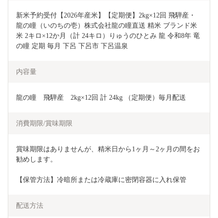
新米予約受付【2026年産米】【定期便】2kg×12回 飛騨産・
龍の瞳（いのちの壱）株式会社龍の瞳直送 精米 ブランド米 
米 2キロ×12か月（計 24キロ）りゅうのひとみ 龍 令和8年 竜
の瞳 定期 毎月 下呂 下呂市 下呂温泉
内容量
龍の瞳　飛騨産　2kg×12回 計 24kg （定期便）毎月配送
消費期限/賞味期限
賞味期限はありませんが、精米日から1ヶ月～2ヶ月の間をお
勧めします。
【保管方法】冷暗所または冷蔵庫に密閉容器に入れ保管
配送方法