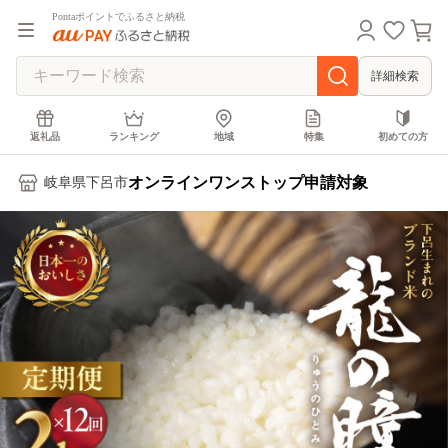
Pontaポイントでふるさと納税
詳細検索
返礼品
ランキング
地域
特集
初めての方
オンラインワンストップ申請対象
岐阜県下呂市