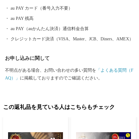
いたしますが、何卒ご理解とご了承を賜りますようお願い申し上
au PAY カード（番号入力不要）
げます。 ---------------------------------------------------------- 下呂市
au PAY 残高
は、岐阜県の中東部に位置し、北は高山市、南は加茂郡、西は郡
上市、関市、東は中津川市と長野県に接しています。 ほぼ中央を
au PAY（auかんたん決済）通信料金合算
飛騨川が南へ流れ、西には馬瀬川があり、周囲には霊峰御嶽山を
クレジットカード決済（VISA、Master、JCB、Diners、AMEX）
はじめ一千メートルを越える急峻な山々がそびえ、飛騨木曽川国
定公園や県立自然公園なども位置する自然豊かな地域です。 ま
お申し込みに関して
た、飛騨川に沿って国道41号やJR高山本線が通り、横断する形で
国道256号、257号が通じています。 総面積851.21平方キロメート
不明点がある場合、お問い合わせの多い質問を
「よくある質問（F
ル 山林が全体の約9割を占め、河川に沿った平坦地とゆるやか
AQ）」
に掲載しておりますのでご確認ください。
な斜面を利用して、農業地、商業地、住宅地などが混在していま
す。 地目別では森林（91.05%）、農用地（1..50%）、宅地（0.9
0%）、道路他（6.55%）となっています。 標高 最高 3,052.6メ
ートル 最低 220メートル
この返礼品を見ている人はこちらもチェック