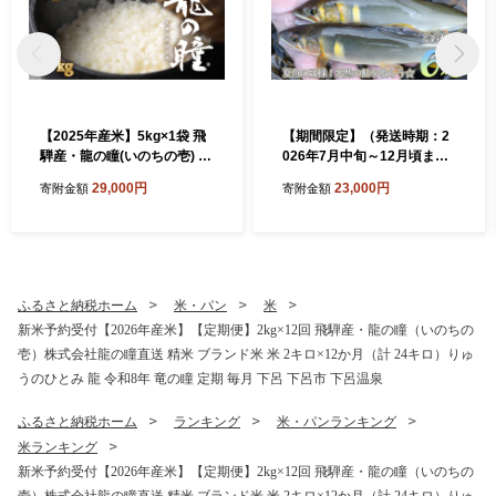
【2025年産米】5kg×1袋 飛
【期間限定】（発送時期：2
騨産・龍の瞳(いのちの壱) 株
026年7月中旬～12月頃ま
式会社龍の瞳直送 米 5キロ
で）【ジャンボ鮎】清流が育
29,000円
23,000円
寄附金額
寄附金額
令和7年産 精米 ブランド米
む天然の馬瀬川鮎 ６尾（重
りゅうのひとみ 龍の瞳 下呂
さ80g以上） 冷凍 鮎 アユ あ
市 下呂温泉 竜の瞳 下呂
ゆ 大
ふるさと納税ホーム
米・パン
米
新米予約受付【2026年産米】【定期便】2kg×12回 飛騨産・龍の瞳（いのちの
壱）株式会社龍の瞳直送 精米 ブランド米 米 2キロ×12か月（計 24キロ）りゅ
うのひとみ 龍 令和8年 竜の瞳 定期 毎月 下呂 下呂市 下呂温泉
ふるさと納税ホーム
ランキング
米・パンランキング
米ランキング
新米予約受付【2026年産米】【定期便】2kg×12回 飛騨産・龍の瞳（いのちの