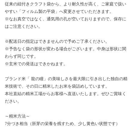
従来の紐付きクラフト袋から、より耐久性が高く、ご家庭で扱い
やすい「フィルム製の平袋」へ変更させていただきます。
※なお真空ではなく、通気用の孔が空いておりますので、保存に
はご注意ください。
※配送日の指定はできませんので予めご了承ください。
※予告なく袋の形状が変わる場合がございます。中身は形状に関
わらず同じです。
※玄米での発送はできかねます。
ブランド米「 龍の瞳」の美味しさを最大限に引き出した独自の精
米技術で、その日に精米したお米を袋詰めしています。
本社直結の精米工場からお客様へ直送いたします。ぜひご賞味く
ださい。
～精米方法～
7分づき相当（胚芽の栄養を残すため、少し黄色い状態です）