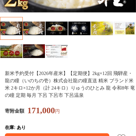
新米予約受付【2026年産米】【定期便】2kg×12回 飛騨産・
龍の瞳（いのちの壱）株式会社龍の瞳直送 精米 ブランド米
米 2キロ×12か月（計 24キロ）りゅうのひとみ 龍 令和8年 竜
の瞳 定期 毎月 下呂 下呂市 下呂温泉
171,000
寄附金額
円
在庫: あり