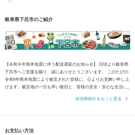
い。
岐阜県下呂市のご紹介
【令和８年熊本地震に伴う配送遅延のお知らせ】 日頃より岐阜県
下呂市へご支援を賜り、誠にありがとうございます。 このたびの
令和8年熊本地震により被災された皆様に、心よりお見舞い申し上
げます。被災地の一日も早い復旧と、皆様の安全・安心な生活が
戻りますことを心よりお祈り申し上げます。 現在、地震の影響に
自治体紹介をもっと見る
より、一部地域において配送会社の営業停止や配送業務の遅延が
発生しております。地域によってはご指定のお届け日に返礼品が
到着しない場合がございます。 最新の配送状況につきましては、
各配送会社の公式サイトをご確認ください。 返礼品のお届けをお
お支払い方法
待ちいただいている皆様には、多大なるご迷惑とご心配をおかけ