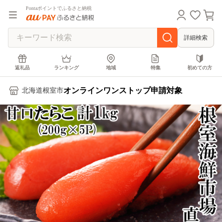
Pontaポイントでふるさと納税
詳細検索
返礼品
ランキング
地域
特集
初めての方
オンラインワンストップ申請対象
北海道根室市