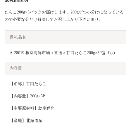
返礼品説明
たらこ200g×5パックお届けします。200gずつ小分けになっている
ので必要な分だけ解凍してお召し上がり下さいませ。
返礼品名
A-28019 根室海鮮市場＜直送＞甘口たらこ200g×5P(計1kg)
内容量
【名称】甘口たらこ
【内容量】200g×5P
【主要原材料】助宗鱈卵
【産地】北海道産