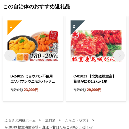
この自治体のおすすめ返礼品
1
2
B-24015 ミョウバン不使用
C-01023 【北海道根室産】
エゾバフンウニ塩水パック9
花咲がに姿1.2kg×1尾
0～100g×2P[11月上旬以降
23,000円
29,000円
寄附金額
寄附金額
発送]
ふるさと納税ホーム
魚貝類
たらこ・明太子
A-28019 根室海鮮市場＜直送＞甘口たらこ200g×5P(計1kg)