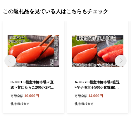
この返礼品を見ている人はこちらもチェック
G-28013 根室海鮮市場＜直
A-28270 根室海鮮市場<直送
送＞甘口たらこ200g×2P(計4
>辛子明太子500g(化粧箱)・
00g)
甘口たらこ200g
10,000円
14,000円
寄附金額
寄附金額
北海道根室市
北海道根室市