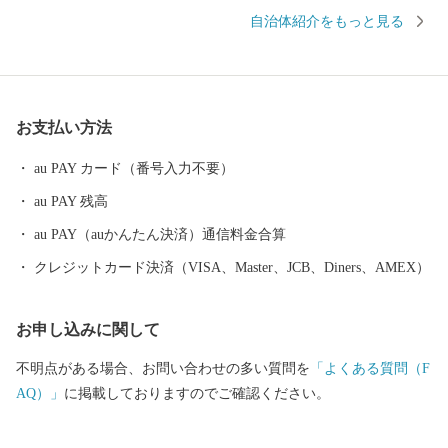
半数を超える約330種の野鳥が観測でき、風蓮湖、春国岱、長節湖
自治体紹介をもっと見る
などには毎年全国各地から多くの方がバードウォッチングに訪れ
ています。 その他、クルーズ体験やカヌー体験、フットパス、酪
農体験など、都会にはない自然を相手にする北海道ならではのア
クティビティも人気を呼んでいます。 また、根室市は「北方領土
お支払い方法
返還要求運動原点の地」として、これまで長きに渡り北方四島の
早期返還を願い、市民一丸となって世論の先頭に立ち、運動を展
au PAY カード（番号入力不要）
開しています。 まちの再生・発展のためには解決しなければなら
au PAY 残高
ない課題が非常に山積しています。 すこしづつまちの活性化を目
指し歩みを進めてまいりますので、今後の根室市にご注目くださ
au PAY（auかんたん決済）通信料金合算
い。
クレジットカード決済（VISA、Master、JCB、Diners、AMEX）
お申し込みに関して
不明点がある場合、お問い合わせの多い質問を
「よくある質問（F
AQ）」
に掲載しておりますのでご確認ください。