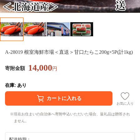
A-28019 根室海鮮市場＜直送＞甘口たらこ200g×5P(計1kg)
14,000
寄附金額
円
在庫: あり
お気に入り
現在お住まいの自治体へ寄附申込いただいた場合、返礼品は贈答され
ません。
配送時期：