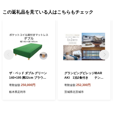
この返礼品を見ている人はこちらもチェック
ザ・ベッド ダブル グリーン
グランピングビレッジIBAR
140×195 脚22cm ブラウン
AKI 1泊2食付き テント
脚付きマットレス F7Z-921
サウナ貸切プラン(2名様)(BE
250,000円
252,300円
寄附金額
寄附金額
103)
栃木県足利市
茨城県北茨城市