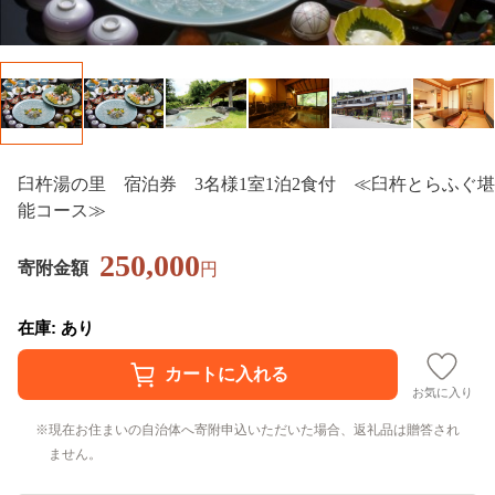
臼杵湯の里 宿泊券 3名様1室1泊2食付 ≪臼杵とらふぐ堪
能コース≫
250,000
寄附金額
円
在庫: あり
お気に入り
現在お住まいの自治体へ寄附申込いただいた場合、返礼品は贈答され
ません。