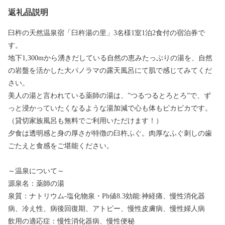
返礼品説明
臼杵の天然温泉宿「臼杵湯の里」3名様1室1泊2食付の宿泊券で
す。
地下1,300mから湧きだしている自然の恵みたっぷりの湯を、自然
の岩盤を活かした大パノラマの露天風呂にて肌で感じてみてくだ
さい。
美人の湯と言われている薬師の湯は、”つるつるとろとろ”で、ず
っと浸かっていたくなるような湯加減で心も体もピカピカです。
（貸切家族風呂も無料でご利用いただけます！）
夕食は透明感と身の厚さが特徴の臼杵ふぐ。肉厚なふぐ刺しの歯
ごたえと食感をご堪能ください。
～温泉について～
源泉名：薬師の湯
泉質：ナトリウム-塩化物泉・Ph値8.3効能:神経痛、慢性消化器
病、冷え性、病後回復期、アトピー、慢性皮膚病、慢性婦人病
飲用の適応症：慢性消化器病、慢性便秘