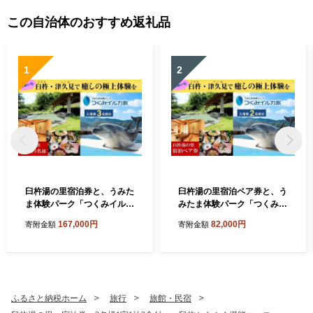
この自治体のおすすめ返礼品
1
2
臼杵湯の里宿泊券と、うみた
臼杵湯の里宿泊ペア券と、う
ま体験パーク「つくみイルカ
みたま体験パーク「つくみイ
島」入場券 (３名様分) | チケ
ルカ島」入場券 (2名様分) |
167,000円
82,000円
寄附金額
寄附金額
ット 入場券 利用券 宿泊券 体
チケット ペア入場券 利用券
験型 観光 温泉 海鮮会席 ふれ
宿泊券 体験型 観光 温泉 海鮮
あい 水族館 九州 大分県
会席 ふれあい 水族館 九州 大
分県
ふるさと納税ホーム
旅行
旅館・民宿