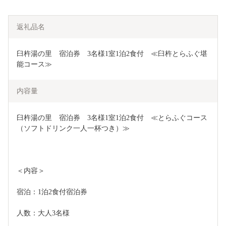
返礼品名
臼杵湯の里　宿泊券　3名様1室1泊2食付　≪臼杵とらふぐ堪
能コース≫
内容量
臼杵湯の里　宿泊券　3名様1室1泊2食付　≪とらふぐコース
（ソフトドリンク一人一杯つき）≫
＜内容＞
宿泊：1泊2食付宿泊券
人数：大人3名様