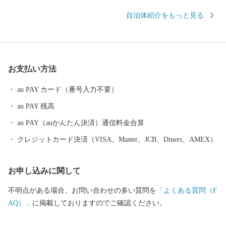
歴史と文化薫る城下町でもあります。 伝統を大切にする臼杵人気
自治体紹介をもっと見る
質は、豊かな食文化の魅力と相まって、「日本の心が息づく」癒
しのまちとして旅人を魅了しています。
お支払い方法
au PAY カード（番号入力不要）
au PAY 残高
au PAY（auかんたん決済）通信料金合算
クレジットカード決済（VISA、Master、JCB、Diners、AMEX）
お申し込みに関して
不明点がある場合、お問い合わせの多い質問を
「よくある質問（F
AQ）」
に掲載しておりますのでご確認ください。