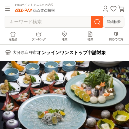
Pontaポイントでふるさと納税
詳細検索
返礼品
ランキング
地域
特集
初めての方
オンラインワンストップ申請対象
大分県臼杵市