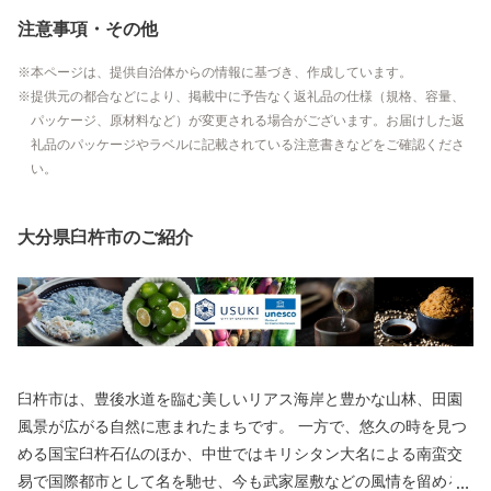
注意事項・その他
本ページは、提供自治体からの情報に基づき、作成しています。
提供元の都合などにより、掲載中に予告なく返礼品の仕様（規格、容量、
パッケージ、原材料など）が変更される場合がございます。お届けした返
礼品のパッケージやラベルに記載されている注意書きなどをご確認くださ
い。
大分県臼杵市のご紹介
臼杵市は、豊後水道を臨む美しいリアス海岸と豊かな山林、田園
風景が広がる自然に恵まれたまちです。 一方で、悠久の時を見つ
める国宝臼杵石仏のほか、中世ではキリシタン大名による南蛮交
易で国際都市として名を馳せ、今も武家屋敷などの風情を留める