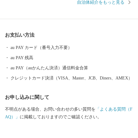
自治体紹介をもっと見る
を離れ、多感な少女時代を過ごした地でもあります。 産業面で
は、越前和紙や越前打刃物、越前箪笥をはじめとする伝統産業か
ら、電子部品などの先端技術産業に至るまで幅広い産業が集積
し、製造品出荷額等が福井県第一位の「モノづくりのまち」とし
お支払い方法
て発展を続けています。 また、豊かな緑や清らかな水など、美
しい自然を誇る本市は、コウノトリをシンボルに「生きものと共
au PAY カード（番号入力不要）
生する越前市」とし里地里山の保全再生や環境調和型農業の推進
au PAY 残高
しており、平成２７年９月に「環境・文化創造都市宣言」を行い
ました。 本市では「働く」「住む」「子育て・教育」「妊娠・
au PAY（auかんたん決済）通信料金合算
赤ちゃん」などの情報が見つかる移住希望者向けポータルサイト
クレジットカード決済（VISA、Master、JCB、Diners、AMEX）
を公開しています。詳しくは、下記「住もっさ！越前市」のリン
クからご確認ください。 日本を代表する絵本作家かこさとし氏
お申し込みに関して
の監修をいただき整備した武生中央公園の「だるまちゃん広
場」、「パピプペポー広場」、「コウノトリ広場」には、休日た
不明点がある場合、お問い合わせの多い質問を
「よくある質問（F
くさんの家族づれでにぎわいます。 令和6年3月16日には北陸新
AQ）」
に掲載しておりますのでご確認ください。
幹線「越前たけふ」駅が開業し、大河ドラマ「光る君へ」の主人
公である紫式部が生涯でただ一度だけ都を離れて過ごした地とし
ても、大変盛り上がっています。 越前市HP https://www.city.echiz