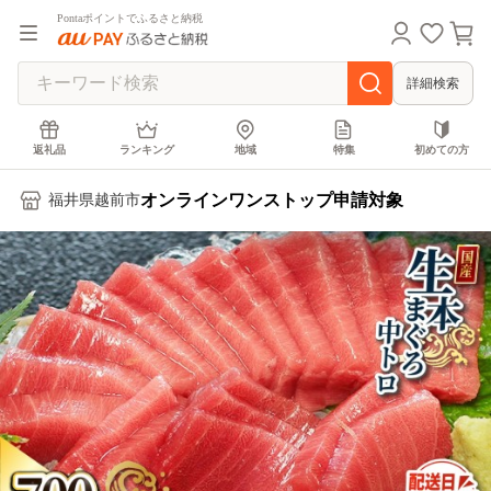
Pontaポイントでふるさと納税
詳細検索
返礼品
ランキング
地域
特集
初めての方
オンラインワンストップ申請対象
福井県越前市