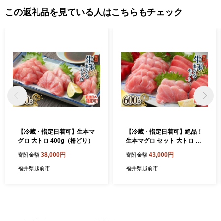
en.lg.jp
この返礼品を見ている人はこちらもチェック
【冷蔵・指定日着可】生本マ
【冷蔵・指定日着可】絶品！
グロ 大トロ 400g（柵どり）
生本マグロ セット 大トロ 20
0g + 中トロ 200g + 赤身 200
38,000円
43,000円
寄附金額
寄附金額
g （すべて柵どり）
福井県越前市
福井県越前市