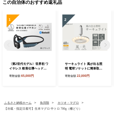
この自治体のおすすめ返礼品
1
2
〈第2世代モデル〉世界初 ワ
サーキュライト 風が出る照
イヤレス 軟骨伝導ヘッドホ
明 電球ソケットに簡単取付
ン ATH-CC500BT2（ブラッ
調光タイプ 電球色【ドウシ
65,000円
22,000円
寄附金額
寄附金額
ク） オーディオテクニカ
シャ】
ふるさと納税ホーム
魚貝類
カツオ・マグロ
【冷蔵・指定日着可】生本マグロ 中トロ 700g（柵どり）