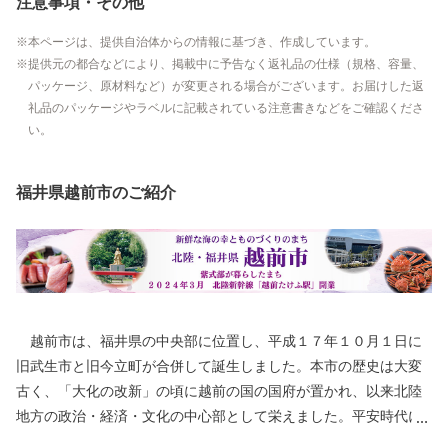
注意事項・その他
本ページは、提供自治体からの情報に基づき、作成しています。
提供元の都合などにより、掲載中に予告なく返礼品の仕様（規格、容量、
パッケージ、原材料など）が変更される場合がございます。お届けした返
礼品のパッケージやラベルに記載されている注意書きなどをご確認くださ
い。
福井県越前市のご紹介
越前市は、福井県の中央部に位置し、平成１７年１０月１日に
旧武生市と旧今立町が合併して誕生しました。本市の歴史は大変
古く、「大化の改新」の頃に越前の国の国府が置かれ、以来北陸
地方の政治・経済・文化の中心部として栄えました。平安時代に
は、「源氏物語」の作者である紫式部が生涯でただ一度、京の都