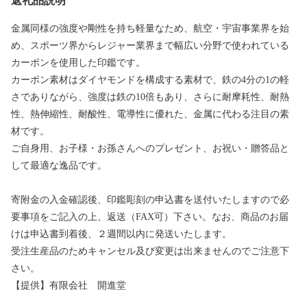
返礼品説明
金属同様の強度や剛性を持ち軽量なため、航空・宇宙事業界を始
め、スポーツ界からレジャー業界まで幅広い分野で使われている
カーボンを使用した印鑑です。
カーボン素材はダイヤモンドを構成する素材で、鉄の4分の1の軽
さでありながら、強度は鉄の10倍もあり、さらに耐摩耗性、耐熱
性、熱伸縮性、耐酸性、電導性に優れた、金属に代わる注目の素
材です。
ご自身用、お子様・お孫さんへのプレゼント、お祝い・贈答品と
して最適な逸品です。
寄附金の入金確認後、印鑑彫刻の申込書を送付いたしますので必
要事項をご記入の上、返送（FAX可）下さい。なお、商品のお届
けは申込書到着後、２週間以内に発送いたします。
受注生産品のためキャンセル及び変更は出来ませんのでご注意下
さい。
【提供】有限会社 開進堂