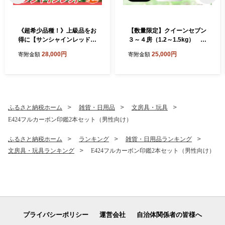
《超希少品種！》上級品をお
【数量限定】クイーンセブン
得に【サンシャインレッド】
３～４房（1.2～1.5kg） ぶ
1.0kg以上（2～3房）【2026
どう ブドウ 葡萄 くだもの 果
28,000円
25,000円
寄附金額
寄附金額
年8月-9月発送】- FUJIKAW
物 フルーツ 山梨 やまなし 富
A GRAPES -
士川町 高糖度 希少 希少品種
貴重
ふるさと納税ホーム
雑貨・日用品
文房具・玩具
E424フルカーボン印鑑2本セット（男性向け）
ふるさと納税ホーム
ランキング
雑貨・日用品ランキング
文房具・玩具ランキング
E424フルカーボン印鑑2本セット（男性向け）
プライバシーポリシー
運営会社
自治体関係者の皆様へ