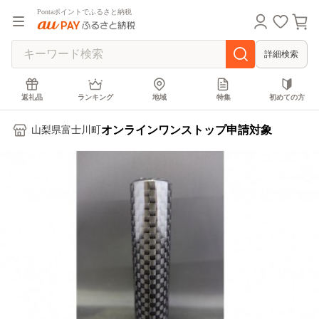
Pontaポイントでふるさと納税
詳細検索
返礼品
ランキング
地域
特集
初めての方
オンラインワンストップ申請対象
山梨県富士川町