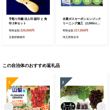
手彫り印鑑 法人印 認印 と 角
水素ガスカーボンエンジンク
印 2本セット
リーニング施工（2,000cc以
下のガソリン車・３点セッ
220,000円
217,000円
寄附金額
寄附金額
ト）
京都府舞鶴市
埼玉県熊谷市
この自治体のおすすめ返礼品
1
2