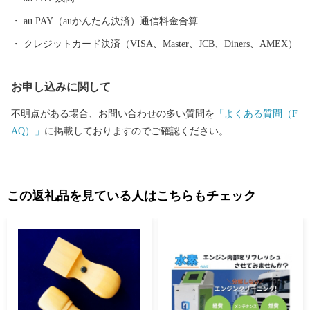
日々… ふるさとを離れ、都会でご活躍の皆さまにとって、ふる
さとの思い出は、数多くあると思います。 富士川町では、地域
au PAY（auかんたん決済）通信料金合算
の資源を守り、「暮らしと自然が輝く 交流のまち」をめざし
クレジットカード決済（VISA、Master、JCB、Diners、AMEX）
て、まちづくりを進めていきます。 本町にゆかりのある方、ご
関心のある皆さまに、ふるさと“富士川町”を応援するサポーター
お申し込みに関して
になっていただきたいと思います。
不明点がある場合、お問い合わせの多い質問を
「よくある質問（F
AQ）」
に掲載しておりますのでご確認ください。
この返礼品を見ている人はこちらもチェック