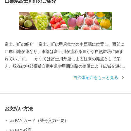
山梨県富士川町のご紹介
富士川町の紹介 富士川町は甲府盆地の南西端に位置し、西部に
巨摩山地が連なり、東部は富士川が流れる豊かな自然環境に囲ま
れています。 かつては富士川舟運による往来の拠点として栄
え、現在は中部横断自動車道や甲西道路の整備により広域交通の
アクセスが向上しています。 大法師公園の桜、妙法寺のあじさ
自治体紹介をもっと見る
い、舂米・平林・穂積の棚田、大柳川渓谷の紅葉、高下のダイヤ
モンド富士をはじめ四季折々の美しい景色が見られます。 気候
は盆地特有の内陸性気候で、夏季と冬季の気温差が大きく、日照
時間も長いなど居住に適しています。 高齢化や人口減少、中山
お支払い方法
間地域の過疎化も進行している状況ですが、移住定住や交流人口
の増加を推進しています。 ふるさとへの思い… 富士川の瀬音、
au PAY カード（番号入力不要）
鳥のさえずりなど、豊かな自然の中で、友と遊び、ふれあった
au PAY 残高