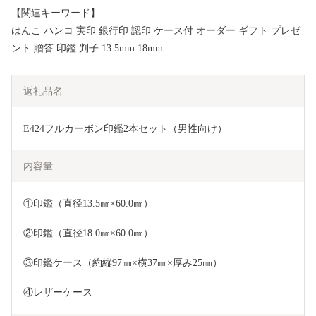
【関連キーワード】
はんこ ハンコ 実印 銀行印 認印 ケース付 オーダー ギフト プレゼ
ント 贈答 印鑑 判子 13.5mm 18mm
返礼品名
E424フルカーボン印鑑2本セット（男性向け）
内容量
①印鑑（直径13.5㎜×60.0㎜）
②印鑑（直径18.0㎜×60.0㎜）
③印鑑ケース（約縦97㎜×横37㎜×厚み25㎜）
④レザーケース