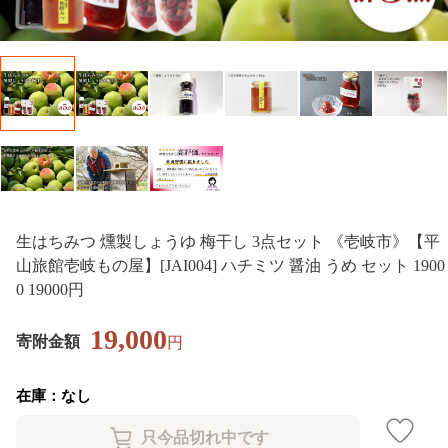
生はちみつ 燻製しょうゆ 梅干し 3点セット 《壱岐市》【平
山旅館壱岐もの屋】[JAI004] ハチミツ 醤油 うめ セット 1900
0 19000円
19,000
寄附金額
円
在庫：なし