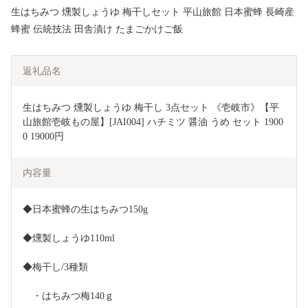
生はちみつ 燻製しょうゆ 梅干しセット 平山旅館 日本蜜蜂 長崎産
蜂蜜 伝統技法 田舎漬け たまごかけご飯
返礼品名
生はちみつ 燻製しょうゆ 梅干し 3点セット 《壱岐市》【平
山旅館壱岐もの屋】[JAI004] ハチミツ 醤油 うめ セット 1900
0 19000円
内容量
◆日本蜜蜂の生はちみつ150g
◆燻製しょうゆ110ml
◆梅干し/3種類
　・はちみつ梅140ｇ