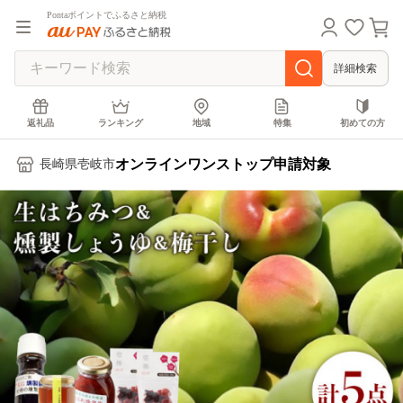
Pontaポイントでふるさと納税
詳細検索
返礼品
ランキング
地域
特集
初めての方
オンラインワンストップ申請対象
長崎県壱岐市