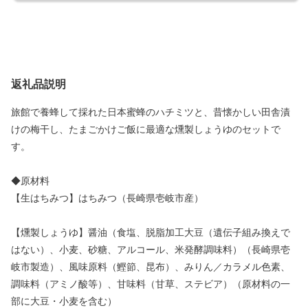
返礼品説明
旅館で養蜂して採れた日本蜜蜂のハチミツと、昔懐かしい田舎漬
けの梅干し、たまごかけご飯に最適な燻製しょうゆのセットで
す。
◆原材料
【生はちみつ】はちみつ（長崎県壱岐市産）
【燻製しょうゆ】醤油（食塩、脱脂加工大豆（遺伝子組み換えで
はない）、小麦、砂糖、アルコール、米発酵調味料）（長崎県壱
岐市製造）、風味原料（鰹節、昆布）、みりん／カラメル色素、
調味料（アミノ酸等）、甘味料（甘草、ステビア）（原材料の一
部に大豆・小麦を含む）