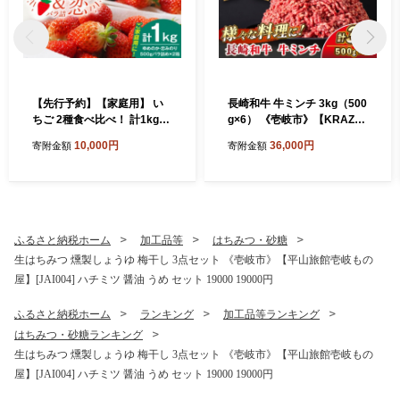
【先行予約】【家庭用】 い
長崎和牛 牛ミンチ 3kg（500
ちご 2種食べ比べ！ 計1kg
g×6） 《壱岐市》【KRAZY
（ゆめのか・恋みのり） 【2
MEAT】 肉 牛肉 和牛 国産 ミ
10,000円
36,000円
寄附金額
寄附金額
027年2月以降順次発送】
ンチ 牛ミンチ ひき肉 挽肉 挽
《壱岐市》【蒼花】[JEO00
き肉 小分け ハンバーグ ミー
2]
トソース ボロネーゼ そぼろ
料理 調理 ギフト 贈り物 [JE
R174]
ふるさと納税ホーム
加工品等
はちみつ・砂糖
生はちみつ 燻製しょうゆ 梅干し 3点セット 《壱岐市》【平山旅館壱岐もの
屋】[JAI004] ハチミツ 醤油 うめ セット 19000 19000円
ふるさと納税ホーム
ランキング
加工品等ランキング
はちみつ・砂糖ランキング
生はちみつ 燻製しょうゆ 梅干し 3点セット 《壱岐市》【平山旅館壱岐もの
屋】[JAI004] ハチミツ 醤油 うめ セット 19000 19000円