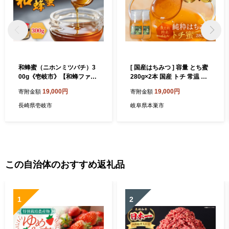
和蜂蜜（ニホンミツバチ）3
[ 国産はちみつ ] 容量 とち蜜
00g《壱岐市》【和蜂ファー
280g×2本 国産 トチ 常温 純
ム壱岐】[JDP004] ハチミツ
粋 はちみつ ハチミツ 蜂蜜 ハ
19,000円
19,000円
寄附金額
寄附金額
蜂蜜 はちみつ 日本ミツバチ
ニー ボトル たれにくい チク
19000 19000円
マ養蜂 朝食 パン トースト ヨ
長崎県壱岐市
岐阜県本巣市
ーグルト ランキング 人気 ギ
フト 岐阜県産 19000円 [mt1
628]
この自治体のおすすめ返礼品
1
2