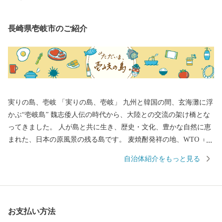
長崎県壱岐市のご紹介
実りの島、壱岐 「実りの島、壱岐」 九州と韓国の間、玄海灘に浮
かぶ“壱岐島” 魏志倭人伝の時代から、大陸との交流の架け橋とな
ってきました。 人が島と共に生き、歴史・文化、豊かな自然に恵
まれた、日本の原風景の残る島です。 麦焼酎発祥の地、WTO（世
界貿易機関）から地理的表示認定を受けた「壱岐焼酎」。 壱岐
自治体紹介をもっと見る
牛、ウニ、海産物など、豊饒な自然が育むS級食材。 国特別史跡
「原の辻遺跡」大小1,000の神社・仏閣、多くのパワースポット。
白砂青松、美しいエメラルドグリーンの海。 住む人に、訪れる人
に様々な“実り”をもたらします。
お支払い方法