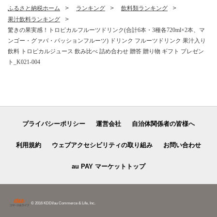
ふるさと納税ホーム
ランキング
飲料類ランキング
果汁飲料ランキング
驚きの果実感！トロピカルフルーツドリンク(合計6本・3種各720ml×2本、マ
ンゴー・グァバ・パッションフルーツ) ドリンク フルーツドリンク 果汁入り
飲料 トロピカルジュース 飲み比べ 詰め合わせ 贈答 贈り物 ギフト プレゼン
ト_K021-004
プライバシーポリシー
運営会社
自治体関係者の皆様へ
利用規約
ウェブアクセシビリティの取り組み
お問い合わせ
au PAY マーケットトップ
© 2016 KDDI/au Commerce & Life, Inc.