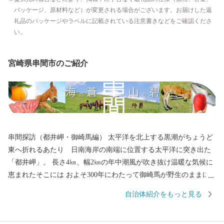
パッケージ、原材料など）が変更される場合がございます。お届けした返
礼品のパッケージやラベルに記載されている注意書きなどをご確認くださ
い。
宮崎県串間市のご紹介
串間探訪（都井岬・御崎馬編） 太平洋を北上する黒潮がちょうど
東へ折れるあたり 日南海岸の南端に位置する太平洋に突き出た
「都井岬」。 長さ4㎞、幅2㎞の年中潮風が吹き抜け温暖な気候に
恵まれたそこには およそ300年にわたって御崎馬が野生のままに
のびやかにくらしています。 太平洋に突き出たこの岬のほぼ全体
自治体紹介をもっと見る
に広がる御崎牧（みさきまき）に御崎馬は暮らしています。 御崎
馬は、北海道の道産子や長野県の木曾馬などとともに日本在来馬