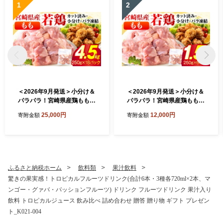
1
2
＜2026年9月発送＞小分け＆
＜2026年9月発送＞小分け＆
パラパラ！宮崎県産鶏ももカ
パラパラ！宮崎県産鶏ももカ
ット合計4.5kg 肉 お肉 鶏肉
ット合計1.5kg 肉 お肉 鶏肉
25,000円
12,000円
寄附金額
寄附金額
鶏 パック 精肉 鶏モモ もも肉
鶏 パック 精肉 鶏モモ もも肉
小分け 鳥肉 宮崎県産 人気 贈
小分け 鳥肉 宮崎県産 人気 贈
り物 おすそ分け 宮崎県 串間
り物 おすそ分け 宮崎県 串間
市 _K043-012-2609
市 _K043-006-2609
ふるさと納税ホーム
飲料類
果汁飲料
驚きの果実感！トロピカルフルーツドリンク(合計6本・3種各720ml×2本、マ
ンゴー・グァバ・パッションフルーツ) ドリンク フルーツドリンク 果汁入り
飲料 トロピカルジュース 飲み比べ 詰め合わせ 贈答 贈り物 ギフト プレゼン
ト_K021-004