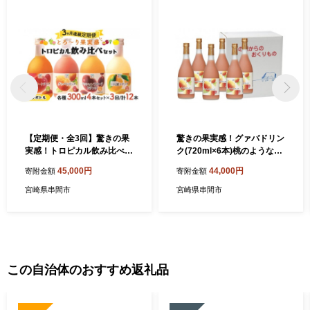
【定期便・全3回】驚きの果
驚きの果実感！グァバドリン
実感！トロピカル飲み比べセ
ク(720ml×6本)桃のようなま
ット ハーフボトル4本セット
ろやかで優しい味わい グァ
45,000円
44,000円
寄附金額
寄附金額
(各300ml、マンゴー、グァ
バ ドリンク フルーツドリン
バ、パッションフルーツ、日
ク 果汁入り飲料 トロピカル
宮崎県串間市
宮崎県串間市
向夏)×3回 ドリンク フルーツ
ジュース 詰め合わせ 贈答 贈
ドリンク 果汁入り飲料 トロ
り物 ギフト プレゼント お中
ピカルジュース 飲み比べ セ
元 お歳暮 お取り寄せグルメ_
ット 詰め合わせ_K021-T008
K021-006
この自治体のおすすめ返礼品