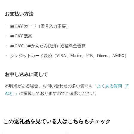
と呼ばれています。 日本在来馬は今からおよそ2,000年前に、中国
大陸から伝わった蒙古馬の血を引き、そのルーツは中央アジアか
お支払い方法
らモンゴルにかけて生息していたモウコノウマまでさかのぼると
言われています。 中でも都井岬という陸の孤島のような場所で、
au PAY カード（番号入力不要）
ほとんど改良されずにきた御崎馬は、在来馬としての純血が高く
au PAY 残高
保たれています。 また、野生のモウコノウマが絶滅したといわれ
る今日、アジア最後の純粋な野生馬の遺伝子を受け継ぐ存在とし
au PAY（auかんたん決済）通信料金合算
ても世界的に注目されています。 ■□
クレジットカード決済（VISA、Master、JCB、Diners、AMEX）
■…………………………………………………… お礼の品・証明書
等のお問い合わせはこちらへ 串間市ふるさと納税サポート室 mail:
お申し込みに関して
support@kushima.furusato-lg.jp TEL:050-5538-7984 営業日のご案
内 平日9時～18時 ※土日祝日、GW、年末年始は休業となります
不明点がある場合、お問い合わせの多い質問を
「よくある質問（F
……………………………………………………■□■
AQ）」
に掲載しておりますのでご確認ください。
この返礼品を見ている人はこちらもチェック