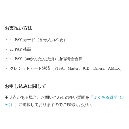
ひお楽しみください。 これからもどうぞ「越知町」をよろしくお
願いいたします。 〒781-1301 高知県高岡郡越知町越知甲1970 TE
L:0889-26-1164 FAX:0889-26-0600 MAIL:furusato@town.ochi.lg.jp 越
知町（おちちょう）役場 企画課 ふるさと納税係
お支払い方法
au PAY カード（番号入力不要）
au PAY 残高
au PAY（auかんたん決済）通信料金合算
クレジットカード決済（VISA、Master、JCB、Diners、AMEX）
お申し込みに関して
不明点がある場合、お問い合わせの多い質問を
「よくある質問（F
AQ）」
に掲載しておりますのでご確認ください。