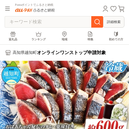
Pontaポイントでふるさと納税
詳細検索
返礼品
ランキング
地域
特集
初めての方
オンラインワンストップ申請対象
高知県越知町