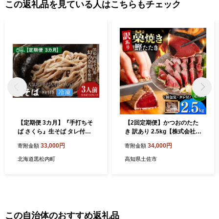
この返礼品を見ている人はこちらもチェック
【定期便 3カ月】『手打ちそ
【2回定期便】かつおのたた
ば さくら』生そば タレ付き
き 訳あり 2.5kg【株式会社大
3人前 (冷凍)
熊】 [BQAA006]
33,000円
34,000円
寄附金額
寄附金額
北海道黒松内町
高知県土佐市
この自治体のおすすめ返礼品