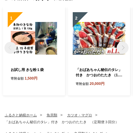
1
2
お試し用 きな粉１袋
「おばあちゃん秘伝のタレ」
付き かつおのたたき （1.1
1,500円
寄附金額
kg）
20,000円
寄附金額
ふるさと納税ホーム
魚貝類
カツオ・マグロ
「おばあちゃん秘伝のタレ」付き かつおのたたき （定期便３回分）