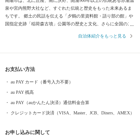
南陽市は、北に丘陵、南に沃野、開湯900年以上の伝統ある赤湯温
泉や宮内熊野大社など、すぐれた伝統と歴史をもった未来あるま
ちです。 郷土の民話を伝える「夕鶴の里資料館・語り部の館」や
国指定史跡「稲荷森古墳」公園等の歴史と文化、さらに全国のス
カイスポーツの中心として知られる「南陽スカイパーク」や市民
自治体紹介をもっと見る
の健康増進を図る「中央花公園(市民体育館)」などの地域文化を大
切にしながら、市民の安全な暮し、ライフサイクルに応じた安心
な暮し、そしてうるおいのある暮しを目指して、みなさんが住ん
でいて良かったと思うまちづくりを進めています。
お支払い方法
au PAY カード（番号入力不要）
au PAY 残高
au PAY（auかんたん決済）通信料金合算
クレジットカード決済（VISA、Master、JCB、Diners、AMEX）
お申し込みに関して