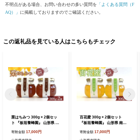
不明点がある場合、お問い合わせの多い質問を
「よくある質問（F
AQ）」
に掲載しておりますのでご確認ください。
この返礼品を見ている人はこちらもチェック
栗はちみつ 300g × 2個セッ
百花蜜 300g × 2個セット
ト 『板垣養蜂園』 山形県 南
『板垣養蜂園』 山形県 南陽
陽市 [359]
市 [312]
17,000円
17,000円
寄附金額
寄附金額