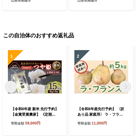
山形県南陽市
山形県南陽市
この自治体のおすすめ返礼品
1
2
【令和8年産 新米 先行予約】
【令和8年産先行予約】 〈訳
【金賞受賞農家】 《定期便3
あり品 家庭用〉 ラ・フラン
回》 特別栽培米 つや姫 5kg×
ス 約5kg (12～24玉) 《令和8
59,000円
11,000円
寄附金額
寄附金額
3か月 《令和8年9月下旬～発
年11月中旬～発送》 『カネ
送》 『あおきライスファー
タ髙橋青果』 ラフランス 果