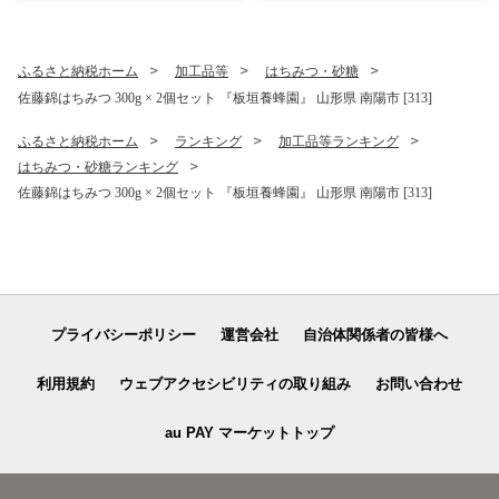
ム』 山形南陽産 米 白米 精米
物 フルーツ デザート 山形県
ご飯 農家直送 山形県 南陽市
南陽市 [2674]
[1607-R8]
ふるさと納税ホーム
加工品等
はちみつ・砂糖
佐藤錦はちみつ 300g × 2個セット 『板垣養蜂園』 山形県 南陽市 [313]
ふるさと納税ホーム
ランキング
加工品等ランキング
はちみつ・砂糖ランキング
佐藤錦はちみつ 300g × 2個セット 『板垣養蜂園』 山形県 南陽市 [313]
プライバシーポリシー
運営会社
自治体関係者の皆様へ
利用規約
ウェブアクセシビリティの取り組み
お問い合わせ
au PAY マーケットトップ