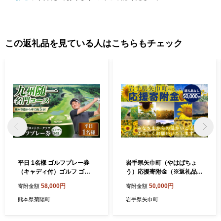
この返礼品を見ている人はこちらもチェック
平日 1名様 ゴルフプレー券
岩手県矢巾町（やはばちょ
（キャディ付）ゴルフ ゴル
う）応援寄附金（※返礼品な
フ場 腕試し コース 利用券 g
し）50,000円/矢幅 矢巾 観光
58,000円
50,000円
寄附金額
寄附金額
olf GOLF ごるふ チケット ち
地応援 支援 応援 国内旅行 教
けっと ゴルフ場利用券 プレ
育 高齢者 医療 環境 防災 ス
熊本県菊陽町
岩手県矢巾町
ー券 体験 熊本県 菊陽町 ゴル
ポーツ 緑化 泊り お泊り 便利
フプレー券 ゴルフコース プ
お得 ホテル