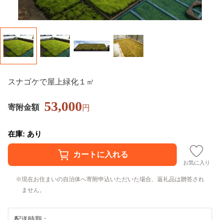
スナゴケで屋上緑化１㎡
53,000
寄附金額
円
在庫: あり
お気に入り
現在お住まいの自治体へ寄附申込いただいた場合、返礼品は贈答され
ません。
配送時期：