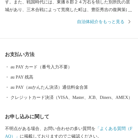
す。また、戦国時代には、東播８郡２４万石を領した別所氏の居
城があり、三木合戦によって荒廃した町は、豊臣秀吉の復興策に
よって商工業が活発化し、今日の金物産業の発展の基礎をつくり
自治体紹介をもっと見る
ました。 平成の大合併により兵庫県美嚢郡吉川町と合併し、名実
ともに山田錦（酒米）の主生産地となるとともに、三木金物ブラ
ンドとしても全国的に有名なまちです。 一方、市域内を中国及び
山陽自動車道が通過するなど、全国的にも交通の要衝として注目
お支払い方法
され、数多くのゴルフ場が立地する(ゴルフ場数25か所は、西日本
一)ほか、「三木ホースランドパーク」「山田錦の館」「吉川温泉
au PAY カード（番号入力不要）
よかたん」をはじめ大型リゾート施設「ネスタリゾート神戸」な
au PAY 残高
ど、観光資源も多彩なものがあります。
au PAY（auかんたん決済）通信料金合算
クレジットカード決済（VISA、Master、JCB、Diners、AMEX）
お申し込みに関して
不明点がある場合、お問い合わせの多い質問を
「よくある質問（F
AQ）」
に掲載しておりますのでご確認ください。