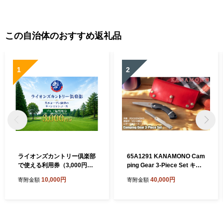
ロゴルフ アマチュアゴルフ
【菊陽緑化興産株式会社(熊
本空港カントリークラブ)】
[BHBB004]
この自治体のおすすめ返礼品
1
2
ライオンズカントリー倶楽部
65A1291 KANAMONO Cam
で使える利用券（3,000円
ping Gear 3-Piece Set キャ
分）
ンプギア3点セット RED／O
10,000円
40,000円
寄附金額
寄附金額
RANGE[髙島屋選定品］