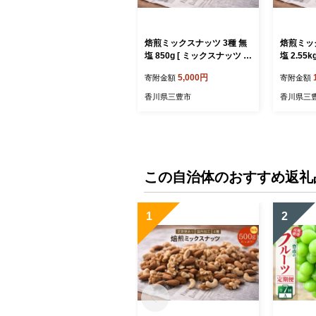
焙煎ミックスナッツ 3種 無
焙煎ミッ
塩 850g [ ミックスナッツ ナ
塩 2.55kg 
ッツ アーモンド くるみ カ
クスナッ
5,000円
寄附金額
寄附金額
シューナッツ 自家焙煎 焙煎
ド くる
ナッツ 無添加ナッツ 健康お
自家焙煎
香川県三豊市
香川県三
やつ 健康習慣 大容量ナッツ
ナッツ 
お取り寄せ おつまみ おやつ
大容量ナ
食塩不使用派 ナッツ好き 人
つまみ 
気返礼品 香川県 三豊市 本
ナッツ好
気モード ]
県 三豊市
この自治体のおすすめ返礼
1
2