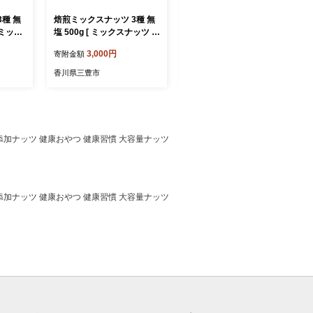
種 無
焙煎ミックスナッツ 3種 無
M95-0181 【志満秀】えび
塩 500g [ ミックスナッツ ナ
せんべい84枚(2枚入×42袋)
ーモンド
ッツ アーモンド くるみ カ
3,000円
14,000円
寄附金額
寄附金額
ツ 自家
シューナッツ 自家焙煎 焙煎
母ヶ浜
ナッツ 無添加ナッツ 健康お
香川県三豊市
香川県三豊市
加ナッツ
やつ 健康習慣 大容量ナッツ
つ 健
お取り寄せ おつまみ おやつ
量ナッツ
食塩不使用派 ナッツ好き 人
 おやつ
気返礼品 香川県 三豊市 本
好き 人
気モード ]
ツ 無添加ナッツ 健康おやつ 健康習慣 大容量ナッツ
メ 香川
]
ツ 無添加ナッツ 健康おやつ 健康習慣 大容量ナッツ