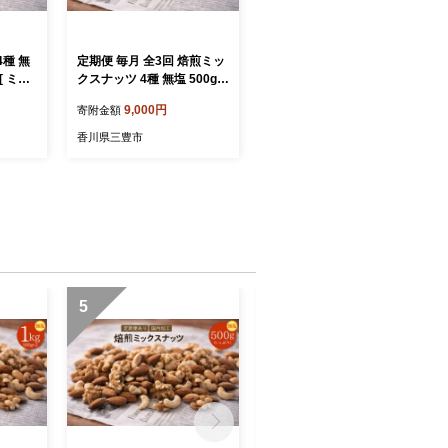
種 無
定期便 毎月 全3回 焙煎ミッ
クスナッツ 4種 無塩 500g [
アーモン
ミックスナッツ ナッツ アー
9,000円
寄附金額
ナッツ
モンド くるみ カシューナッ
 焙煎ナ
ツ マカダミア 自家焙煎 焙
香川県三豊市
健康おや
煎ナッツ 無添加ナッツ 健康
ナッツ
おやつ 健康習慣 大容量ナッ
 おやつ
ツ お取り寄せ おつまみ お
好き 人
やつ 食塩不使用派 ナッツ好
市 本
き 人気返礼品 香川県 三豊
市 本気モード ]
5
6