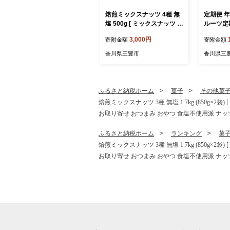
焙煎ミックスナッツ 4種 無
定期便 年
塩 500g [ ミックスナッツ ナ
ルーツ定期便A [
ッツ アーモンド くるみ カ
フルーツ
3,000円
寄附金額
寄附金額
シューナッツ マカダミア 自
地直送 
家焙煎 焙煎ナッツ 無添加ナ
物 国産 
香川県三豊市
香川県三
ッツ 健康おやつ 健康習慣
り寄せ 香
大容量ナッツ お取り寄せ お
ぬきひめ 
つまみ おやつ 食塩不使用派
シャイン
ナッツ好き 人気返礼品 香川
柿 キウイ 
ふるさと納税ホーム
菓子
その他菓
県 三豊市 本気モード ]
焙煎ミックスナッツ 3種 無塩 1.7kg (850
お取り寄せ おつまみ おやつ 食塩不使用派 ナッツ
ふるさと納税ホーム
ランキング
菓
焙煎ミックスナッツ 3種 無塩 1.7kg (850
お取り寄せ おつまみ おやつ 食塩不使用派 ナッツ