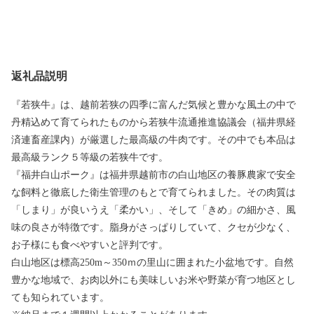
返礼品説明
『若狭牛』は、越前若狭の四季に富んだ気候と豊かな風土の中で
丹精込めて育てられたものから若狭牛流通推進協議会（福井県経
済連畜産課内）が厳選した最高級の牛肉です。その中でも本品は
最高級ランク５等級の若狭牛です。
『福井白山ポーク』は福井県越前市の白山地区の養豚農家で安全
な飼料と徹底した衛生管理のもとで育てられました。その肉質は
「しまり」が良いうえ「柔かい」、そして「きめ」の細かさ、風
味の良さが特徴です。脂身がさっぱりしていて、クセが少なく、
お子様にも食べやすいと評判です。
白山地区は標高250m～350ｍの里山に囲まれた小盆地です。自然
豊かな地域で、お肉以外にも美味しいお米や野菜が育つ地区とし
ても知られています。