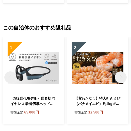
この自治体のおすすめ返礼品
1
2
〈第2世代モデル〉世界初 ワ
【背わたなし】特大むきえび
イヤレス 軟骨伝導ヘッドホ
（バナメイエビ）約1kg※無
ン ATH-CC500BT2（ブラッ
添加で冷凍 むきエビ背ワタ
65,000円
12,500円
寄附金額
寄附金額
ク） オーディオテクニカ
無し