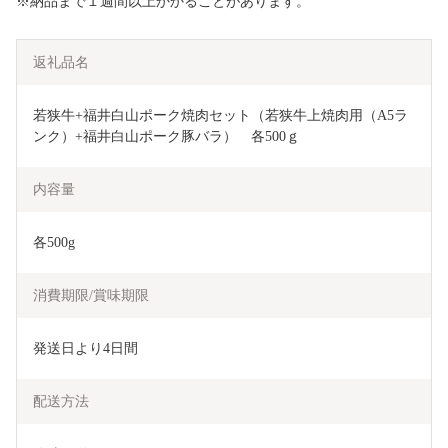
※納品まで１週間以上かかることがあります。
返礼品名
若狭牛+福井白山ポーク焼肉セット（若狭牛上焼肉用（A5ラ
ンク）+福井白山ポーク豚バラ）　各500ｇ
内容量
各500g
消費期限/賞味期限
発送日より4日間
配送方法