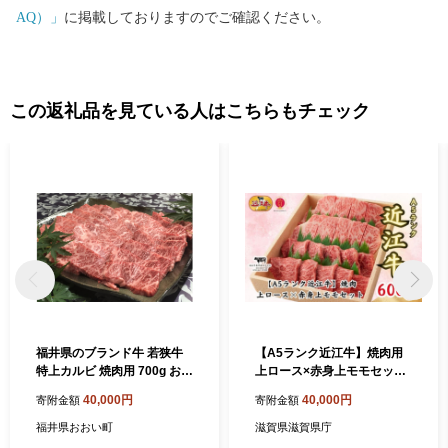
くさんの家族づれでにぎわいます。 令和6年3月16日には北陸新
AQ）」
に掲載しておりますのでご確認ください。
幹線「越前たけふ」駅が開業し、大河ドラマ「光る君へ」の主人
公である紫式部が生涯でただ一度だけ都を離れて過ごした地とし
ても、大変盛り上がっています。 越前市HP https://www.city.echiz
en.lg.jp
この返礼品を見ている人はこちらもチェック
福井県のブランド牛 若狭牛
【A5ランク近江牛】焼肉用
特上カルビ 焼肉用 700g お肉
上ロース×赤身上モモセット
牛肉 バラ(カルビ)
（600g）
40,000円
40,000円
寄附金額
寄附金額
福井県おおい町
滋賀県滋賀県庁