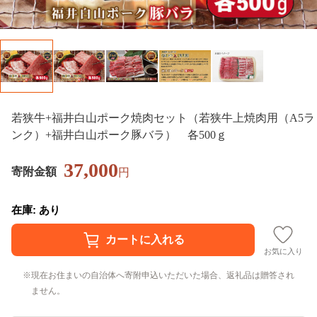
若狭牛+福井白山ポーク焼肉セット（若狭牛上焼肉用（A5ラ
ンク）+福井白山ポーク豚バラ） 各500ｇ
37,000
寄附金額
円
在庫: あり
お気に入り
現在お住まいの自治体へ寄附申込いただいた場合、返礼品は贈答され
ません。