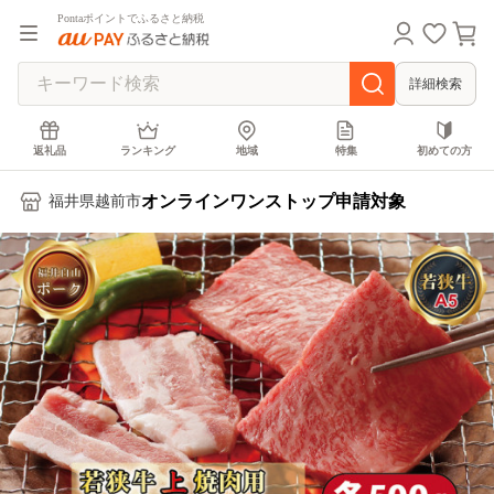
Pontaポイントでふるさと納税
詳細検索
返礼品
ランキング
地域
特集
初めての方
オンラインワンストップ申請対象
福井県越前市