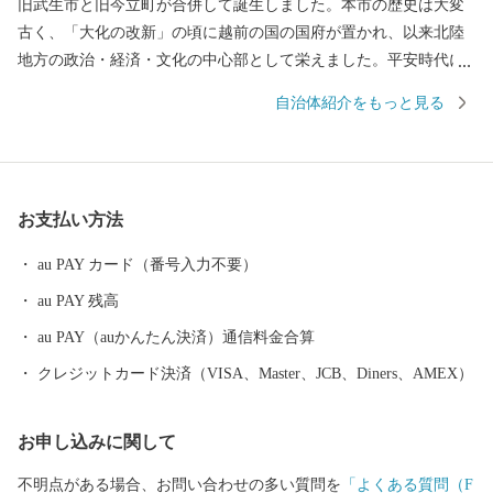
旧武生市と旧今立町が合併して誕生しました。本市の歴史は大変
古く、「大化の改新」の頃に越前の国の国府が置かれ、以来北陸
地方の政治・経済・文化の中心部として栄えました。平安時代に
は、「源氏物語」の作者である紫式部が生涯でただ一度、京の都
自治体紹介をもっと見る
を離れ、多感な少女時代を過ごした地でもあります。 産業面で
は、越前和紙や越前打刃物、越前箪笥をはじめとする伝統産業か
ら、電子部品などの先端技術産業に至るまで幅広い産業が集積
し、製造品出荷額等が福井県第一位の「モノづくりのまち」とし
お支払い方法
て発展を続けています。 また、豊かな緑や清らかな水など、美
しい自然を誇る本市は、コウノトリをシンボルに「生きものと共
au PAY カード（番号入力不要）
生する越前市」とし里地里山の保全再生や環境調和型農業の推進
au PAY 残高
しており、平成２７年９月に「環境・文化創造都市宣言」を行い
ました。 本市では「働く」「住む」「子育て・教育」「妊娠・
au PAY（auかんたん決済）通信料金合算
赤ちゃん」などの情報が見つかる移住希望者向けポータルサイト
クレジットカード決済（VISA、Master、JCB、Diners、AMEX）
を公開しています。詳しくは、下記「住もっさ！越前市」のリン
クからご確認ください。 日本を代表する絵本作家かこさとし氏
お申し込みに関して
の監修をいただき整備した武生中央公園の「だるまちゃん広
場」、「パピプペポー広場」、「コウノトリ広場」には、休日た
不明点がある場合、お問い合わせの多い質問を
「よくある質問（F