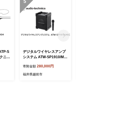
5
6
TP-S
デジタルワイヤレスアンプ
創業90余年の老舗・越前そ
テクニ
システム ATW-SP1910/MIC
ばの里 直営農場産そば
【オーディオテクニカ】
「旨味」24食
280,000円
23,000円
寄附金額
寄附金額
福井県越前市
福井県越前市