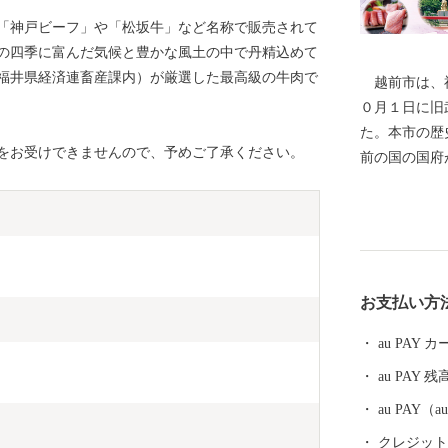
「神戸ビーフ」や「松坂牛」など名称で販売されて
の四季に富んだ気候と豊かな風土の中で丹精込めて
福井県経済連畜産課内）が厳選した最高級の牛肉で
越前市は、福
０月１日に旧
た。本市の歴
をお受けできませんので、予めご了承ください。
前の国の国府
文化の中心部
氏物語」の作
都を離れ、多
す。 産業面
をはじめとす
お支払い方
術産業に至る
等が福井県第
au PAY
を続けていま
au PAY 残
ど、美しい自
に「生きもの
au PAY
再生や環境調
クレジットカ