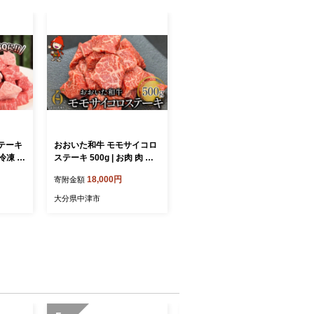
テーキ
おおいた和牛 モモサイコロ
冷凍 MI
ステーキ 500g | お肉 肉 お
ス モモ
にく にく 牛 牛肉 和牛 国産
18,000円
寄附金額
牛 豊後牛 モモ肉 サイコロ
ステーキ ステーキ ブランド
大分県中津市
牛 焼肉 焼き肉 ステーキ肉
炒め物 赤身肉 冷凍 国産 大
分県産 九州産 大分県 中津
市