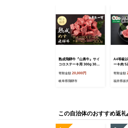
熟成飛騨牛『山勇牛』サイ
A4等級
コロステーキ用 300g 30日
ーキ肉 520
以上熟成 ステーキ 肉 和牛
20,000円
寄附金額
寄附金額
熟成 熟成肉 熨斗掛け ギフ
ト
岐阜県飛騨市
福井県坂
この自治体のおすすめ返礼