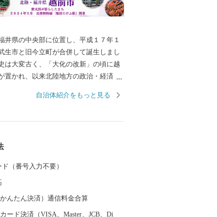
井県の中央部に位置し、平成１７年１
武生市と旧今立町が合併して誕生しまし
史は大変古く、「大化の改新」の頃に越
が置かれ、以来北陸地方の政治・経済・
として栄えました。平安時代には、「源
自治体紹介をもっと見る
者である紫式部が生涯でただ一度、京の
感な少女時代を過ごした地でもありま
では、越前和紙や越前打刃物、越前箪笥
る伝統産業から、電子部品などの先端技
法
まで幅広い産業が集積し、製造品出荷額
一位の「モノづくりのまち」として発展
 カード（番号入力不要）
す。 また、豊かな緑や清らかな水な
高
然を誇る本市は、コウノトリをシンボル
と共生する越前市」とし里地里山の保全
（auかんたん決済）通信料金合算
和型農業の推進しており、平成２７年９
ード決済（VISA、Master、JCB、Di