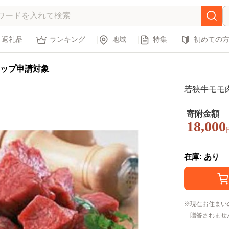
返礼品
ランキング
地域
特集
初めての
ップ申請対象
若狭牛モモ
寄附金額
18,000
在庫: あり
現在お住まい
贈答されませ