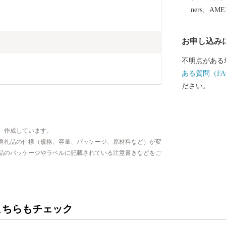
月に「環境・
ners、AM
市では「働く
ちゃん」など
お申し込み
ルサイトを公
さ！越前市」
不明点がある
代表する絵本
ある質問（FA
した武生中央
ださい。
ペポー広場」
んの家族づれでにぎわい
北陸新幹線「
、作成しています。
「光る君へ」
返礼品の仕様（規格、容量、パッケージ、原材料など）が変
だけ都を離れ
品のパッケージやラベルに記載されている注意書きなどをご
ています。 越前市HP
こちらもチェック