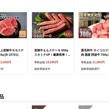
以上若狭牛モモステ
若狭牛ももステーキ 600g
黒毛和牛 サイコロス
g [B-10701]
スタミナUP！健康長寿！
肉 国産 阿波牛 700g 
【若狭牛 国産和牛 黒毛和牛
X ( サーロイン ロー
23,000円
19,500円
21,000円
寄附金額
寄附金額
黒毛和種 ブランド牛 和牛
ステーキ ミックス )
肉 牛 牛肉 赤身肉 ステーキ
井市
福井県坂井市
徳島県徳島県庁
用 モモ肉 坂井市 福井県産
国産 冷凍 人気 贈り物 ギフ
ト】 [A-2271]
品