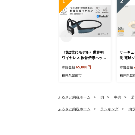
1
2
〈第2世代モデル〉世界初
サーキュ
ワイヤレス 軟骨伝導ヘッド
明 電球
ホン ATH-CC500BT2（ブ
調光タイ
65,000円
寄附金額
寄附金額
ラック） オーディオテクニ
シャ】
カ
福井県越前市
福井県越
ふるさと納税ホーム
肉
牛肉
若
ふるさと納税ホーム
ランキング
肉