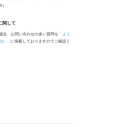
文化創造都市宣言」を行いました。 本
EX）
」「住む」「子育て・教育」「妊娠・赤
の情報が見つかる移住希望者向けポータ
に関して
開しています。詳しくは、下記「住もっ
のリンクからご確認ください。 日本を
場合、お問い合わせの多い質問を
「よく
作家かこさとし氏の監修をいただき整備
Q）」
に掲載しておりますのでご確認く
公園の「だるまちゃん広場」、「パピプ
、「コウノトリ広場」には、休日たくさ
ます。 令和6年3月16日には
越前たけふ」駅が開業し、大河ドラマ
の主人公である紫式部が生涯でただ一度
て過ごした地としても、大変盛り上がっ
 https://www.city.echizen.lg.jp