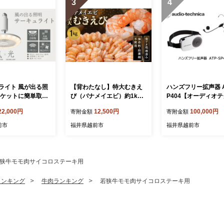
3
4
ライト 風が出る照
【背わたなし】特大むきえ
ハンズフリー拡声器 A
ソケットに簡単取付
び（バナメイエビ）約1kg
P404【オーディオ
プ 電球色【ドウシ
※無添加で冷凍 むきエビ
カ】
22,000円
12,500円
100,000円
寄附金額
寄附金額
背ワタ無し
前市
福井県越前市
福井県越前市
狭牛モモ肉サイコロステーキ用
ランキング
牛肉ランキング
若狭牛モモ肉サイコロステーキ用