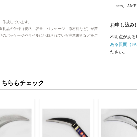
月に「環境・
ners、AM
市では「働く
ちゃん」など
、作成しています。
お申し込み
ルサイトを公
返礼品の仕様（規格、容量、パッケージ、原材料など）が変
さ！越前市」
品のパッケージやラベルに記載されている注意書きなどをご
不明点がある
代表する絵本
ある質問（FA
した武生中央
ださい。
ペポー広場」
んの家族づれでにぎわい
北陸新幹線「
「光る君へ」
こちらもチェック
だけ都を離れ
ています。 越前市HP