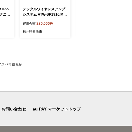
TP-S
デジタルワイヤレスアンプ
創業90余年の老舗・越前そ
テクニ
システム ATW-SP1910/MIC
ばの里 直営農場産そば
【オーディオテクニカ】
「旨味」24食
280,000円
23,000円
寄附金額
寄附金額
福井県越前市
福井県越前市
アスパラ鎌丸柄
お問い合わせ
au PAY マーケットトップ