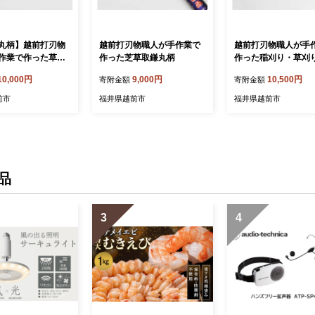
丸柄】越前打刃物
越前打刃物職人が手作業で
越前打刃物職人が手
作業で作った草刈
作った芝草取鎌丸柄
作った稲刈り・草刈
（大）カガリ柄
10,000円
9,000円
10,500円
寄附金額
寄附金額
前市
福井県越前市
福井県越前市
品
3
4