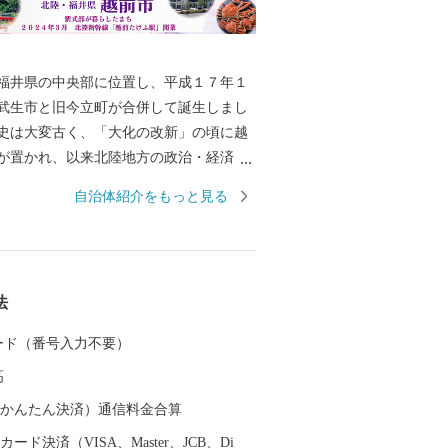
井県の中央部に位置し、平成１７年１
武生市と旧今立町が合併して誕生しまし
史は大変古く、「大化の改新」の頃に越
が置かれ、以来北陸地方の政治・経済・
として栄えました。平安時代には、「源
自治体紹介をもっと見る
者である紫式部が生涯でただ一度、京の
感な少女時代を過ごした地でもありま
では、越前和紙や越前打刃物、越前箪笥
る伝統産業から、電子部品などの先端技
法
まで幅広い産業が集積し、製造品出荷額
一位の「モノづくりのまち」として発展
 カード（番号入力不要）
す。 また、豊かな緑や清らかな水な
高
然を誇る本市は、コウノトリをシンボル
と共生する越前市」とし里地里山の保全
（auかんたん決済）通信料金合算
和型農業の推進しており、平成２７年９
ード決済（VISA、Master、JCB、Di