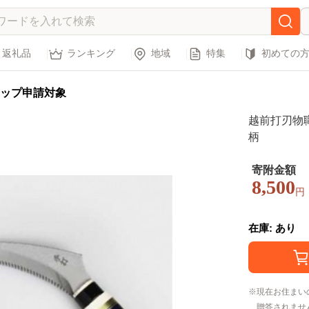
返礼品
ランキング
地域
特集
初めての
ップ申請対象
越前打刃物
柄
寄附金額
8,500
円
在庫: あり
現在お住まい
贈答されませ