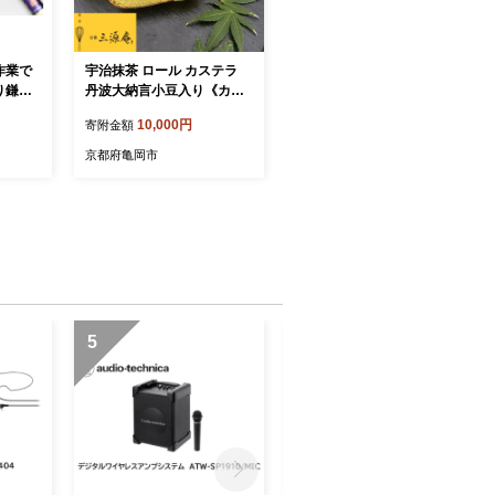
作業で
宇治抹茶 ロール カステラ
り鎌
丹波大納言小豆入り《カス
テラ ロールケーキ 白あん
10,000円
寄附金額
白餡 職人 手作業 しっとり
滑らか》
京都府亀岡市
5
6