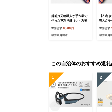
越前打刃物職人が手作業で
【左利き
作った草刈り鎌（小）丸柄
職人が手
り鎌
8,500円
寄附金額
寄附金額
福井県越前市
福井県越
この自治体のおすすめ返礼
1
2