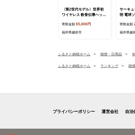
〈第2世代モデル〉世界初
サーキュ
ワイヤレス 軟骨伝導ヘッド
明 電球
ホン ATH-CC500BT2（ブ
調光タイ
65,000円
寄附金額
寄附金額
ラック） オーディオテクニ
シャ】
カ
福井県越前市
福井県越
ふるさと納税ホーム
雑貨・日用品
ふるさと納税ホーム
ランキング
雑
プライバシーポリシー
運営会社
自治