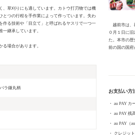
く、草刈りにも適しています。カトウ打刃物では機
ひとつの行程を手作業によって作っています。失わ
を作る技術や「目立て」と呼ばれるヤスリで一つ一
越前市は、福
唯一継承しています。
０月１日に旧
た。本市の歴
かかる場合があります。
前の国の国府
文化の中心部
氏物語」の作
都を離れ、多
す。 産業面
をはじめとす
パラ鎌丸柄
お支払い方
術産業に至る
等が福井県第
au PAY
を続けていま
au PAY 残
ど、美しい自
に「生きもの
au PAY
再生や環境調
クレジットカ