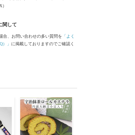
文化創造都市宣言」を行いました。 本
EX）
」「住む」「子育て・教育」「妊娠・赤
の情報が見つかる移住希望者向けポータ
に関して
開しています。詳しくは、下記「住もっ
のリンクからご確認ください。 日本を
場合、お問い合わせの多い質問を
「よく
作家かこさとし氏の監修をいただき整備
Q）」
に掲載しておりますのでご確認く
公園の「だるまちゃん広場」、「パピプ
、「コウノトリ広場」には、休日たくさ
ます。 令和6年3月16日には
越前たけふ」駅が開業し、大河ドラマ
の主人公である紫式部が生涯でただ一度
て過ごした地としても、大変盛り上がっ
 https://www.city.echizen.lg.jp