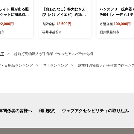
ライト 風が出る照
【背わたなし】特大むきえ
ハンズフリー拡声器 A
ソケットに簡単取付
び（バナメイエビ）約1kg
P404【オーディオ
プ 電球色【ドウシ
※無添加で冷凍 むきエビ
カ】
22,000円
12,500円
100,000円
寄附金額
寄附金額
背ワタ無し
前市
福井県越前市
福井県越前市
包丁
越前打刃物職人が手作業で作ったアスパラ鎌丸柄
貨・日用品ランキング
包丁ランキング
越前打刃物職人が手作業で作った
体関係者の皆様へ
利用規約
ウェブアクセシビリティの取り組み