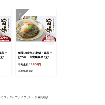
5
6
越前そ
創業90余年の老舗・越前そ
創業90余年の老舗・越前そ
そば
ばの里 直営農場産そば
ばの里 直営農場産そば
「旨味」16食
「旨味」8食
18,000円
12,500円
寄附金額
寄附金額
福井県越前市
福井県越前市
レウス」タケフナイフビレッジ協同組合