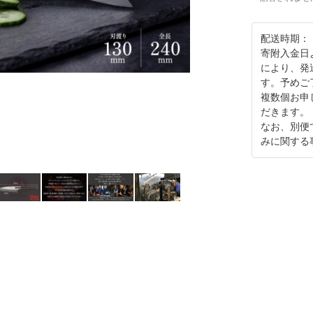
配送時期：
寄附入金日
により、発
す。予めご
複数個お申
だきます。
なお、別便
みに関する