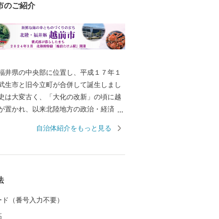
市のご紹介
井県の中央部に位置し、平成１７年１
武生市と旧今立町が合併して誕生しまし
史は大変古く、「大化の改新」の頃に越
が置かれ、以来北陸地方の政治・経済・
として栄えました。平安時代には、「源
自治体紹介をもっと見る
者である紫式部が生涯でただ一度、京の
感な少女時代を過ごした地でもありま
では、越前和紙や越前打刃物、越前箪笥
る伝統産業から、電子部品などの先端技
法
まで幅広い産業が集積し、製造品出荷額
一位の「モノづくりのまち」として発展
 カード（番号入力不要）
す。 また、豊かな緑や清らかな水な
高