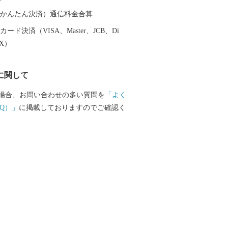
然を誇る本市は、コウノトリをシンボル
と共生する越前市」とし里地里山の保全
（auかんたん決済）通信料金合算
和型農業の推進しており、平成２７年９
ード決済（VISA、Master、JCB、Di
文化創造都市宣言」を行いました。 本
EX）
」「住む」「子育て・教育」「妊娠・赤
の情報が見つかる移住希望者向けポータ
に関して
開しています。詳しくは、下記「住もっ
のリンクからご確認ください。 日本を
場合、お問い合わせの多い質問を
「よく
作家かこさとし氏の監修をいただき整備
Q）」
に掲載しておりますのでご確認く
公園の「だるまちゃん広場」、「パピプ
、「コウノトリ広場」には、休日たくさ
ます。 令和6年3月16日には
越前たけふ」駅が開業し、大河ドラマ
の主人公である紫式部が生涯でただ一度
て過ごした地としても、大変盛り上がっ
 https://www.city.echizen.lg.jp