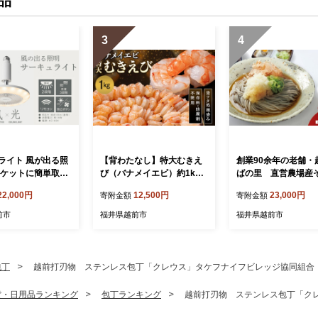
品
3
4
ライト 風が出る照
【背わたなし】特大むきえ
創業90余年の老舗・
ソケットに簡単取付
び（バナメイエビ）約1kg
ばの里 直営農場産
プ 電球色【ドウシ
※無添加で冷凍 むきエビ
「旨味」24食
22,000円
12,500円
23,000円
寄附金額
寄附金額
背ワタ無し
前市
福井県越前市
福井県越前市
包丁
越前打刃物 ステンレス包丁「クレウス」タケフナイフビレッジ協同組合
貨・日用品ランキング
包丁ランキング
越前打刃物 ステンレス包丁「ク