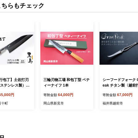
こちらもチェック
行包丁】土佐打刃
三輪刃物工場 和包丁型 ペテ
シーフードフォーク G
（ステンレス製）Pk
ィーナイフ 1本
eak チタン製〈越前
包丁 台所 調理器具 キ
物・龍泉刃物〉
65,000円
64,000円
67,000円
寄附金額
寄附金額
理 手作り 職人職
職人刃物 無料修理券
万十町
岡山県新見市
福井県越前市
切れる 切れ味抜群