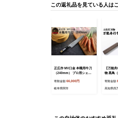
この返礼品を見ている人は
正広作 MV口金 本職用牛刀
【万能舟
（240mm） プロ用シェフ
物 黒鳥
ナイフ 包丁 関市 刃物 キッ
t-011 
66,000円
寄附金額
寄附金額
チン 料理 ステンレス マサ
ッチン 料
ヒロ
人包丁 
岐阜県関市
高知県四
付 よく