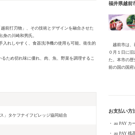
福井県越前
品「越前打刃物」、その技術とデザインを融合させた
出身の川崎和男氏。
手入れしやすく、食器洗浄機の使用も可能。衛生的
越前市は、福
０月１日に旧
ているため切れ味に優れ、肉、魚、野菜を調理するこ
た。本市の歴
前の国の国府
文化の中心部
氏物語」の作
都を離れ、多
す。 産業面
をはじめとす
お支払い方
術産業に至る
ス」タケフナイフビレッジ協同組合
等が福井県第
au PAY
を続けていま
au PAY 残