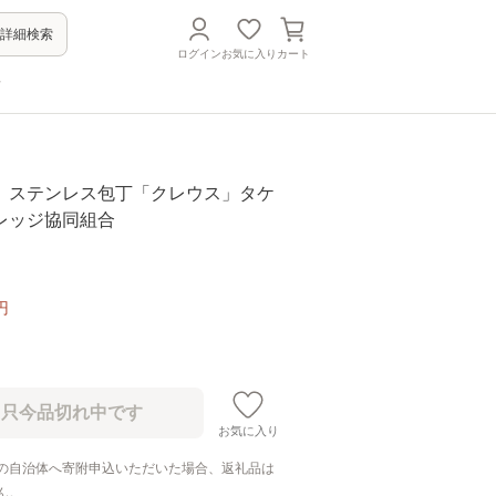
詳細検索
ログイン
お気に入り
カート
方
 ステンレス包丁「クレウス」タケ
レッジ協同組合
円
お気に入り
の自治体へ寄附申込いただいた場合、返礼品は
ん。