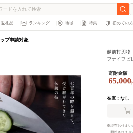
返礼品
ランキング
地域
特集
初めての
ップ申請対象
越前打刃物
フナイフビ
寄附金額
65,000
在庫：なし
現在お住まい
贈答されませ