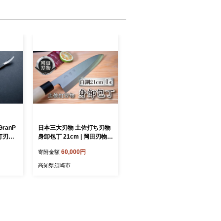
ranP
日本三大刃物 土佐打ち刃物
打刃
身卸包丁 21cm | 岡田刃物製
作所 高級 白紙 2号 白鋼 高
60,000円
寄附金額
級 料理包丁 プロ 職人 包丁
日用品 高知県 須崎市 OKD0
高知県須崎市
05