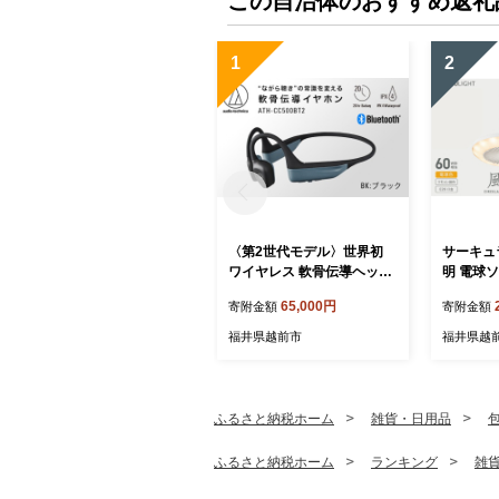
この自治体のおすすめ返礼
1
2
〈第2世代モデル〉世界初
サーキュ
ワイヤレス 軟骨伝導ヘッド
明 電球
ホン ATH-CC500BT2（ブ
調光タイ
65,000円
寄附金額
寄附金額
ラック） オーディオテクニ
シャ】
カ
福井県越前市
福井県越
ふるさと納税ホーム
雑貨・日用品
ふるさと納税ホーム
ランキング
雑