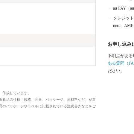
ど、美しい自
に「生きもの
au PAY
再生や環境調
クレジットカ
月に「環境・
ners、AM
市では「働く
ちゃん」など
お申し込み
ルサイトを公
さ！越前市」
不明点がある
代表する絵本
ある質問（FA
した武生中央
ださい。
ペポー広場」
んの家族づれでにぎわい
北陸新幹線「
、作成しています。
「光る君へ」
返礼品の仕様（規格、容量、パッケージ、原材料など）が変
だけ都を離れ
品のパッケージやラベルに記載されている注意書きなどをご
ています。 越前市HP