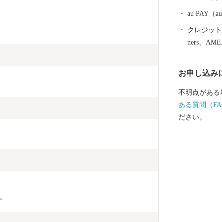
************
お申し込みは
au PAY
は、下記にお願いいたし
クレジットカ
関する問い合
ners、AM
ートセンター
EL：050-3142
お申し込み
受付時間 9:00～17:00
日・夏季休業（
不明点がある
い合わせにはお応
ある質問（FA
************
ださい。
*****
。