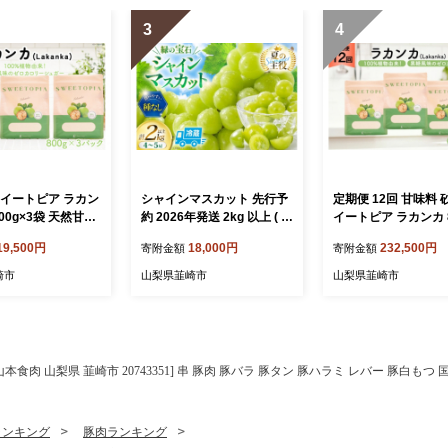
3
4
スイートピア ラカン
シャインマスカット 先行予
定期便 12回 甘味料 
800g×3袋 天然甘味
約 2026年発送 2kg 以上 ( 4
イートピア ラカンカ 8
 カロリーゼロ 糖
～5房 ) 頬張る幸福感 ～緑の
袋 [ツルヤ化成工業 
19,500円
18,000円
232,500円
寄附金額
寄附金額
カボ 糖類ゼロ ダ
宝石・シャインマスカット
韮崎市 20745548] 定
 お菓子作り 砂糖
～ [REGALO 山梨県 韮崎市
ヶ月 顆粒 天然甘味料
崎市
山梨県韮崎市
山梨県韮崎市
オフ [ツルヤ化成工
20745475] シャインマスカ
ガー 羅漢果 カロリ
韮崎市 2074351
ット ぶどう シャイン ブド
糖質制限 ロカボ 糖
ウ シャイン マスカット し
ダイエット お菓子 
ゃいんますかっと 葡萄 フル
オフ 低GI 黒糖 風味
ーツ 果物 くだもの 4房 〜 5
と納税 ふるさと 返
山本食肉 山梨県 韮崎市 20743351] 串 豚肉 豚バラ 豚タン 豚ハラミ レバー 豚白もつ
房 2キロ 山梨 山梨県産 先行
受付◎
ランキング
豚肉ランキング