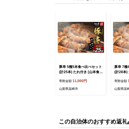
豚串 5種5本食べ比べセット
豚串 7
(計25本) たれ付き [山本食肉
(計28本
山梨県 韮崎市 20743350]
山梨県 韮崎
11,000円
寄附金額
寄附金額
串 豚肉 豚バラ 豚タン 豚ハ
串 豚肉 
ラミ レバー 豚白もつ 国産
ラミ レバ
山梨県韮崎市
山梨県韮
小分け 冷凍 バーベキュー B
小分け 冷
BQ おつまみ おかず 惣菜 お
BQ おつ
惣菜 食べ比べ セット
惣菜 食
この自治体のおすすめ返礼