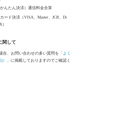
************************************
24時間受け付けております。 お問合せ
（auかんたん決済）通信料金合算
ます。 ＜返礼品・申込情報に
ード決済（VISA、Master、JCB、Di
わせ＞ 山梨県韮崎市 ふるさと納税サポ
EX）
：業務委託先 結デザイン有限会社 T
-9277 Mail：nirasaki@yuidesign.jp
に関して
 ※土曜日・日曜日・祝
8/13～8/15）・年末年始 の お問
場合、お問い合わせの多い質問を
「よく
え出来ません。 ******************
Q）」
に掲載しておりますのでご確認く
*************************************