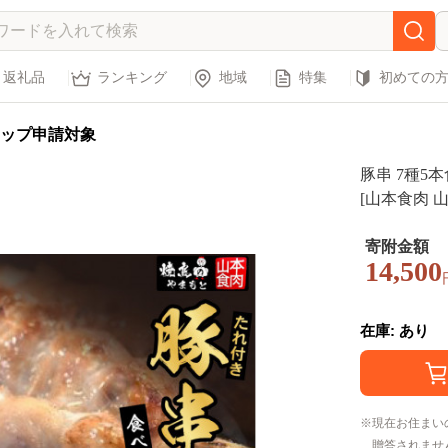
返礼品
ランキング
地域
特集
初めての
ップ申請対象
豚串 7種5
[山本食肉 山梨
ラ 豚タン 
冷凍 バーベ
寄附金額
14,500
お惣菜 食べ
在庫: あり
現在お住まい
贈答されませ