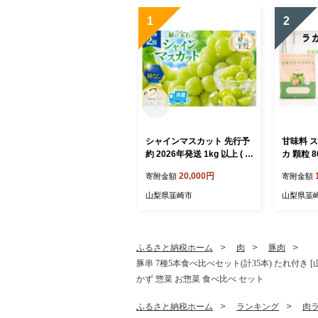
1
2
シャインマスカット 先行予
甘味料 
約 2026年発送 1kg 以上 ( 2
カ 顆粒 
～3房 ) 2回 定期便 総計 2kg
料 羅漢果
20,000円
寄附金額
寄附金額
頬張る幸福感 ～緑の宝石・
質制限 ロ
シャインマスカット～ [RE
イエット
山梨県韮崎市
山梨県韮
GALO 山梨県 韮崎市 20745
カロリー
479] シャインマスカット ぶ
業 山梨県 
どう シャイン ブドウ シャ
8]
イン マスカット しゃいんま
ふるさと納税ホーム
肉
豚肉
すかっと 葡萄 フルーツ 果
豚串 7種5本食べ比べセット(計35本) たれ付き [
物 くだもの 1キロ 山梨◎
かず 惣菜 お惣菜 食べ比べ セット
ふるさと納税ホーム
ランキング
肉