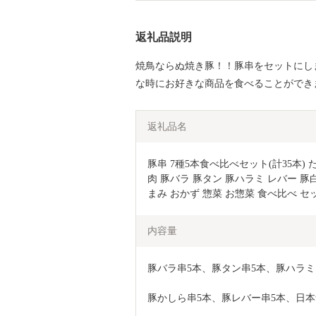
返礼品説明
焼鳥ならぬ焼き豚！！豚串をセットにし
な時にお好きな商品を食べることができ
返礼品名
豚串 7種5本食べ比べセット(計35本) たれ
肉 豚バラ 豚タン 豚ハラミ レバー 豚白
まみ おかず 惣菜 お惣菜 食べ比べ セ
内容量
豚バラ串5本、豚タン串5本、豚ハラミ
豚かしら串5本、豚レバー串5本、日本食