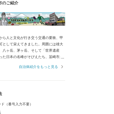
市のご紹介
から人と文化が行き交う交通の要衝、甲
町として栄えてきました。周囲には雄大
、八ヶ岳、茅ヶ岳、そして「世界遺産
った日本の名峰がそびえたち、韮崎市が
然の大パノラマが360度に展開します。
自治体紹介をもっと見る
として崇拝した武田八幡宮や、勝頼が
た悲運の城・新府城など、武田家ゆかり
のいたるところに点在する“甲斐武田
でもあります。 私たちの生命の源であ
法
人たちが築き、保存・継承されてきた伝
々の営みが紡ぐ生活文化とが調和するま
 カード（番号入力不要）
*******************
高