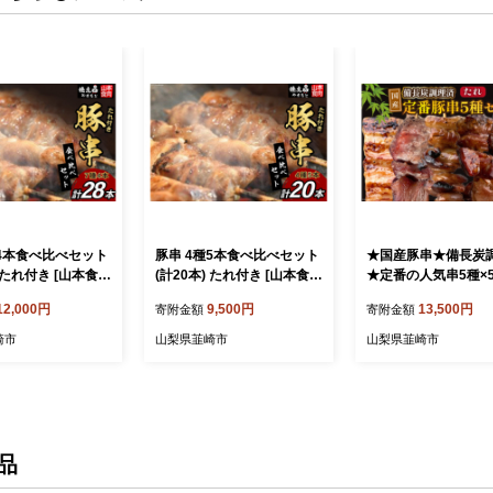
種4本食べ比べセット
豚串 4種5本食べ比べセット
★国産豚串★備長炭
) たれ付き [山本食肉
(計20本) たれ付き [山本食肉
★定番の人気串5種×
市 20743415]
山梨県 韮崎市 20743349]
ット 計25本 (たれ) 
12,000円
9,500円
13,500円
寄附金額
寄附金額
豚バラ 豚タン 豚ハ
串 豚肉 豚バラ 豚タン 豚ハ
肉 山梨県 韮崎市 207
ー 豚白もつ 国産
ラミ 豚白もつ 国産 小分け
4] 串 豚肉 豚バラ 豚
崎市
山梨県韮崎市
山梨県韮崎市
凍 バーベキュー B
冷凍 バーベキュー BBQ お
ハラミ 豚白もつ 国産
まみ おかず 惣菜 お
つまみ おかず 惣菜 お惣菜
け 冷凍 バーベキュー
べ比べ セット
食べ比べ セット
おつまみ おかず 惣菜
菜 食べ比べ セット
品