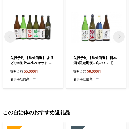
きな力をいただいております。 せっかくのご縁、これからは陸前
高田が元気な姿と感謝の気持ちを届ける番です。 陸前高田の返礼
品を通して、私たちの想いが全国に、そして海の向こうまで届き
ますように。
先行予約 【酔仙酒造】 より
先行予約 【酔仙酒造】 日本
どり6種 飲み比べセット ～冬
酒3回定期便～冬ver～ 【 地
ver～ 【 地酒 お酒 日本酒 飲
酒 お酒 日本酒 飲み比べ 晩酌
55,000円
58,000円
寄附金額
寄附金額
み比べ 晩酌 岩手県 陸前高田
岩手県 陸前高田市 】 RT744
市 】 RT742
岩手県陸前高田市
岩手県陸前高田市
この自治体のおすすめ返礼品