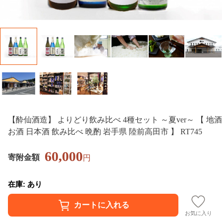
【酔仙酒造】 よりどり飲み比べ 4種セット ～夏ver～ 【 地酒
お酒 日本酒 飲み比べ 晩酌 岩手県 陸前高田市 】 RT745
60,000
寄附金額
円
在庫: あり
お気に入り