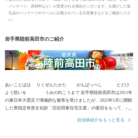
パッケージ、原材料など）が変更される場合がございます。お届けした返
礼品のパッケージやラベルに記載されている注意書きなどをご確認くださ
い。
岩手県陸前高田市のご紹介
あいことばは りくぜんたかた がんばっぺし とどけ
よう想いを うみの向こうまで 岩手県陸前高田市は2011年
の東日本大震災で壊滅的な被害を受けましたが、2025年5月に開館
した県指定有形文化財「旧吉田家住宅主屋」の復旧をもって、ハ
ード整備は終了いたしました。 全国各地から陸前高田市へご支援
自治体紹介をもっと見る
いただき、お礼申し上げます。 〇陸前高田市の魅力 春は桜、気仙
川での渓流魚釣り、自然の中で温かな日差しを受け、 夏は山車が