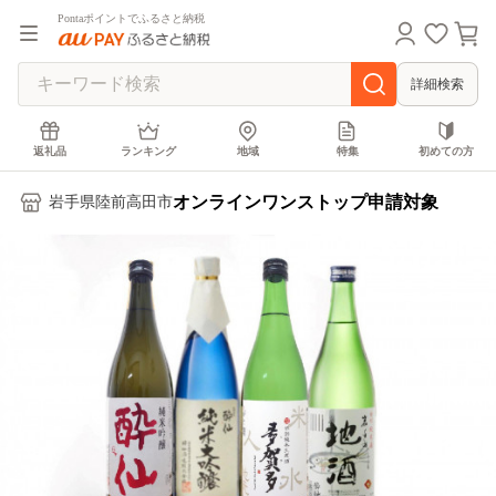
Pontaポイントでふるさと納税
詳細検索
返礼品
ランキング
地域
特集
初めての方
オンラインワンストップ申請対象
岩手県陸前高田市