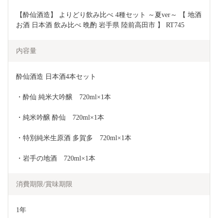
【酔仙酒造】 よりどり飲み比べ 4種セット ～夏ver～ 【 地酒 
お酒 日本酒 飲み比べ 晩酌 岩手県 陸前高田市 】 RT745
内容量
酔仙酒造 日本酒4本セット
・酔仙 純米大吟醸　720ml×1本
・純米吟醸 酔仙　720ml×1本
・特別純米生原酒 多賀多　720ml×1本
・岩手の地酒　720ml×1本
消費期限/賞味期限
1年