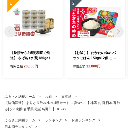
1
2
【決済から2週間程度で発
【お試し】 たかたのゆめ パ
送】 さば缶 (水煮)180g×12
ックごはん 150g×12個 こど
缶セット 計1,440g【 サバ缶
も食堂への支援付 【 パック
20,000円
12,000円
寄附金額
寄附金額
鯖 無添加 無着色 海産物 おつ
ライス 米 国産 お手軽 レンジ
まみ 備蓄 防災 食料 長期保存
簡単 便利 時短 非常食 備蓄
非常食 和尚印 】RT860-12
保存食 キャンプ 】 RT1719-
12
ふるさと納税ホーム
お酒
日本酒
【酔仙酒造】 よりどり飲み比べ 4種セット ～夏ver～ 【 地酒 お酒 日本酒 飲
み比べ 晩酌 岩手県 陸前高田市 】 RT745
ふるさと納税ホーム
ランキング
お酒ランキング
日本酒ランキング