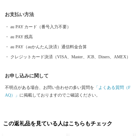
ぶつかる七夕、白砂青松の高田松原、 秋はりんごやブドウ、秋の
味覚に舌鼓み。各地で黄金の稲穂が揺れています。 冬は雪も少な
お支払い方法
く過ごしやすく、虎舞いで新年を祝います。 四季折々の陸前高田
へ、ぜひ一度お越しください。 〇ふるさと納税を通じて障がい者
au PAY カード（番号入力不要）
の雇用を！ 岩手県陸前高田市ではふるさと納税の返礼品の梱包を
au PAY 残高
障がい者の皆様に正式に委託しております。 もしかすると、きち
んと梱包されているか心配される方もいるかもしれません。もち
au PAY（auかんたん決済）通信料金合算
ろん様々な障がいにより苦手な作業もありますが、皆さんの高い
クレジットカード決済（VISA、Master、JCB、Diners、AMEX）
集中力と一つ一つの丁寧な作業には頭が下がります。 また、ふる
さと納税は市の事業ということで自分達が「市に役立つ仕事をし
お申し込みに関して
ているんだ」と誇りを持っています。手を抜くことはありませ
ん。 ご寄附の使い道として障がい者の皆様への支援をするので
不明点がある場合、お問い合わせの多い質問を
「よくある質問（F
はなく、一歩進んだ直接的な取組みにより障がい者の皆様の雇用
AQ）」
に掲載しておりますのでご確認ください。
を生み出しています。 〇ふるさと納税を通じて想いを届ける 全国
の皆様からの応援のメッセージやご支援をいただいております。
「震災の後、医療チームで来ました」「ボランティアで炊き出し
をしていました」等、震災の時だけでなく10年以上経った現在も
この返礼品を見ている人はこちらもチェック
ずっと陸前高田を応援してくださる気持ちが大変ありがたく、大