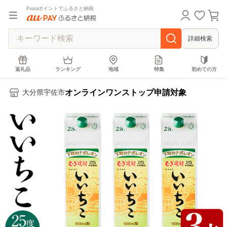
Pontaポイントでふるさと納税
詳細検索
返礼品
ランキング
地域
特集
初めての方
オンラインワンストップ申請対象
大分県宇佐市