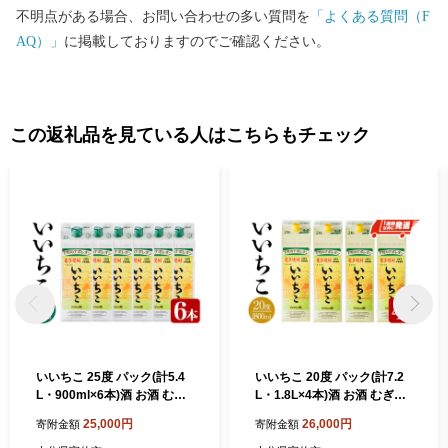
不明点がある場合、お問い合わせの多い質問を
「よくある質問（F
AQ）」
に掲載しておりますのでご確認ください。
この返礼品を見ている人はこちらもチェック
いいちこ 25度 パック(計5.4
いいちこ 20度 パック(計7.2
L・900ml×6本)酒 お酒 むぎ
L・1.8L×4本)酒 お酒 むぎ焼
焼酎 900ml 麦焼酎 常温 いい
酎 1800ml 麦焼酎 常温 いい
25,000円
26,000円
寄附金額
寄附金額
ちこ 三和酒類 紙パック【10
ちこ 三和酒類 紙パック【10