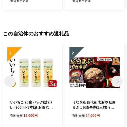
6104200】【酒のひろた】
7301900】【時枝酒店】
大分県宇佐市
大分県宇佐市
この自治体のおすすめ返礼品
1
2
いいちこ 20度 パック(計2.7
うなぎ処 四代目 志おや 紅白
L・900ml×3本)酒 お酒 むぎ
まぶしお食事券(1人前)うな
焼酎 麦焼酎 いいちこ アルコ
ぎ 鰻 ウナギ 国産 九州産 蒲
12,000円
24,000円
寄附金額
寄附金額
ール 飲料 常温 紙パック【10
焼き 白焼き うな重 ひつまぶ
6101500】【酒のひろた】
し タレ付き 勝負めし 【1094