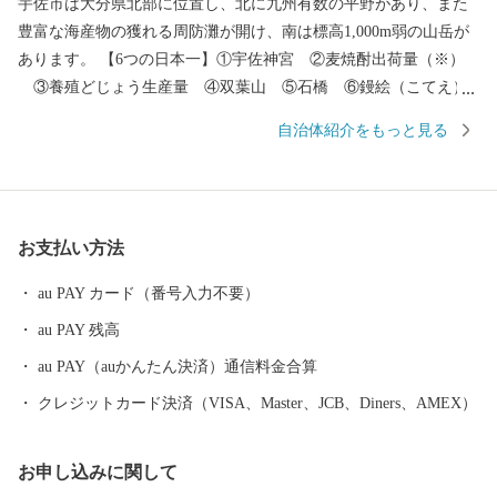
宇佐市は大分県北部に位置し、北に九州有数の平野があり、また
豊富な海産物の獲れる周防灘が開け、南は標高1,000m弱の山岳が
あります。 【6つの日本一】①宇佐神宮 ②麦焼酎出荷量（※）
③養殖どじょう生産量 ④双葉山 ⑤石橋 ⑥鏝絵（こてえ）
【6つの発祥地】①神仏習合 ②神輿 ③放生会 ④万年青 ⑤か
自治体紹介をもっと見る
らあげ専門店 ⑥グリーンツーリズム ※「酒類製造業及び酒類卸
売業の概況（国税庁）」及び「焼酎メーカー売上ランキング（帝
国データバンク）」を基にした集計による
お支払い方法
au PAY カード（番号入力不要）
au PAY 残高
au PAY（auかんたん決済）通信料金合算
クレジットカード決済（VISA、Master、JCB、Diners、AMEX）
お申し込みに関して