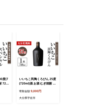
0度(7
いいちこ民陶くろびん 25度
 720
(720ml)酒 お酒 むぎ焼酎 72
アルコ
0ml 麦焼酎 いいちこ アルコ
9,000円
寄附金額
0120
ール 飲料 常温【10610050
1】【酒のひろた】
大分県宇佐市