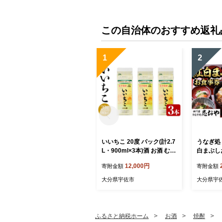
この自治体のおすすめ返礼
1
2
いいちこ 20度 パック(計2.7
うなぎ処 
L・900ml×3本)酒 お酒 むぎ
白まぶし
焼酎 麦焼酎 いいちこ アル
なぎ 鰻 
12,000円
寄附金額
寄附金額
コール 飲料 常温 紙パック
蒲焼き 白
【106101500】【酒のひろ
まぶし 
大分県宇佐市
大分県宇
た】
【1094
ふるさと納税ホーム
お酒
焼酎