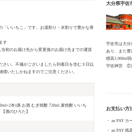
大分県宇佐
の「いいちこ」です。お湯割り・水割りで豊かな香
ます
宇佐市は大分
合,当初のお届け先から変更後のお届け先までの運賃
あり、また豊
標高1,000m弱の山
ださい。不備がございましたら到着日を含む３日以
宇佐神宮 ②
補償いたしかねますのでご注意ください。
産量 ④双葉
発祥地】①神
⑤からあげ専門店
造業及び酒類
ーカー売上ラ
0ml×2本)酒 お酒 むぎ焼酎 720ml 麦焼酎 いいち
お支払い方
した集計によ
01】【酒のひろた】
au PAY
au PAY 残