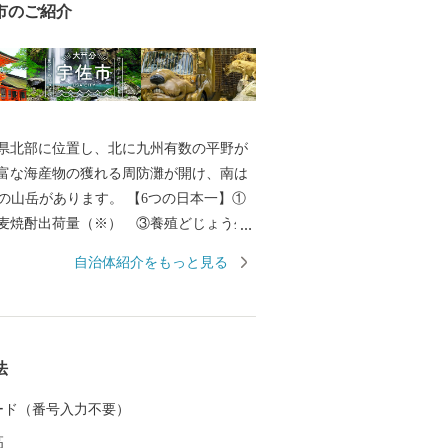
市のご紹介
県北部に位置し、北に九州有数の平野が
富な海産物の獲れる周防灘が開け、南は
岳があります。 【6つの日本一】①
麦焼酎出荷量（※） ③養殖どじょう生
山 ⑤石橋 ⑥鏝絵（こてえ） 【6つの
自治体紹介をもっと見る
仏習合 ②神輿 ③放生会 ④万年青
 ⑥グリーンツーリズム ※「酒類製
卸売業の概況（国税庁）」及び「焼酎メ
ンキング（帝国データバンク）」を基に
法
る
 カード（番号入力不要）
高