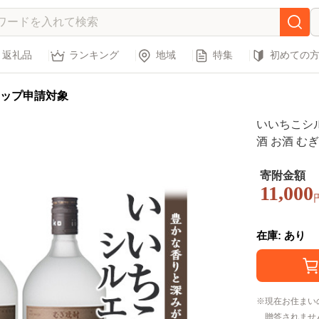
返礼品
ランキング
地域
特集
初めての
ップ申請対象
いいちこシルエ
酒 お酒 むぎ
ール 飲料 常
寄附金額
11,000
在庫: あり
現在お住まい
贈答されませ