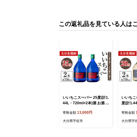
この返礼品を見ている人は
いいちこスーパー 25度(計1.
いいちこ
44L・720ml×2本)酒 お酒 む
度(計1.4
ぎ焼酎 麦焼酎 いいちこ ア
お酒 むぎ
13,000円
寄附金額
寄附金額
ルコール 飲料 常温【10610
いいちこ
2500】【酒のひろた】
常温【10
大分県宇佐市
大分県宇
ひろた】