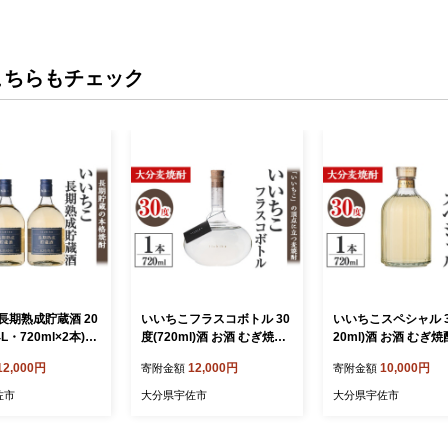
こちらもチェック
長期熟成貯蔵酒 20
いいちこフラスコボトル 30
いいちこスペシャル 3
4L・720ml×2本)酒
度(720ml)酒 お酒 むぎ焼酎
20ml)酒 お酒 むぎ焼酎
焼酎 720ml 麦焼酎
720ml 麦焼酎 いいちこ アル
ml 麦焼酎 いいちこ 
12,000円
12,000円
10,000円
寄附金額
寄附金額
 アルコール 飲料
コール 飲料 ボトル 常温【1
ール 飲料 常温【1061
6101600】【酒の
06101401】【酒のひろた】
0】【酒のひろた】
佐市
大分県宇佐市
大分県宇佐市