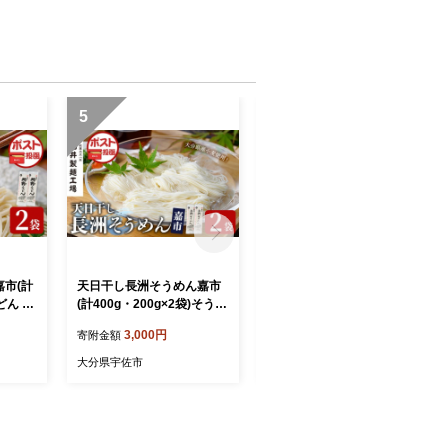
5
6
市(計
天日干し長洲そうめん嘉市
竹のランチョンマット 織 ～
うどん 饂
(計400g・200g×2袋)そうめ
orinasu～ (1枚・縦20cm×
ル 簡単
ん 素麺 麺類 手軽 こだわり
横40cm) 竹細工 手作り 雑
3,000円
37,000円
寄附金額
寄附金額
0140
ツルツル 簡単調理 常温 大
貨 工芸品 【115000700】
工場】
分県産【101401500】【四
【たけのわ】
大分県宇佐市
大分県宇佐市
井製麺工場】