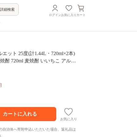
詳細検索
ログイン
お気に入り
カート
方
ット 25度(計1.44L・720ml×2本)
焼酎 720ml 麦焼酎 いいちこ アルコ
温【106101301】【酒のひろた】
円
お気に入り
の自治体へ寄附申込いただいた場合、返礼品は
ん。