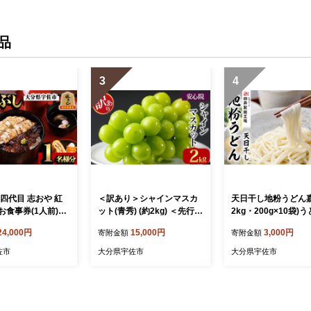
品
3
4
四代目 志おや 紅
＜訳あり＞シャインマスカ
天日干し地粉うどん嘉
お食事券(1人前)う
ット(青秀) (約2kg) ＜先行予
2kg・200g×10袋)
ウナギ 国産 九州産
約受付中！2026年9月上旬
飩 麺類 手軽 ツルツ
24,000円
15,000円
3,000円
寄附金額
寄附金額
焼き うな重 ひつ
から順次発送予定＞ ＜北海
調理 常温 大分県産【1
タレ付き 勝負めし
道 沖縄 離島配送不可＞ぶど
1600】【四井製麺
佐市
大分県宇佐市
大分県宇佐市
01000】【志おや】
う 葡萄 フルーツ 青秀 【10
6301400】【大分県農業協
同組合 北部エリア】