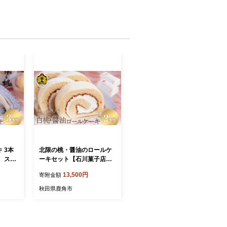
 3本
北限の桃・醤油のロールケ
 スイ
ーキセット【石川菓子店】
タインデ
スイーツ お菓子 バレンタイ
13,500円
寄附金額
 国産
ンデー ホワイトデー 完熟
の日 父
国産桃 お中元 お歳暮 母の
秋田県鹿角市
グルメ
日 父の日 贈り物 贈答用 グ
 納税
ルメ ギフト 故郷 ふるさと
づの
納税 秋田 あきた 鹿角 かづ
の