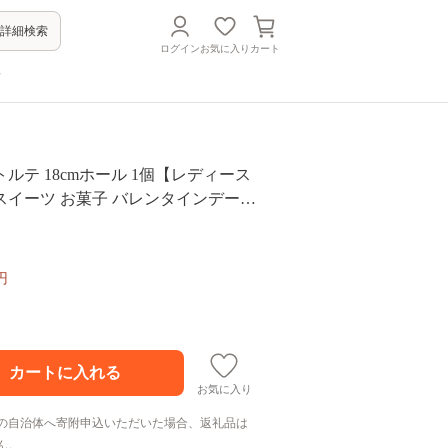
詳細検索
ログイン
お気に入り
カート
方
ルテ 18cmホール 1個【レディース
スイーツ お菓子 バレンタインデー
 家庭用 完熟 国産 桃 お中元 お歳暮
用 グルメ ギフト 故郷 秋田 あきた
 送料無料
円
お気に入り
の自治体へ寄附申込いただいた場合、返礼品は
ん。