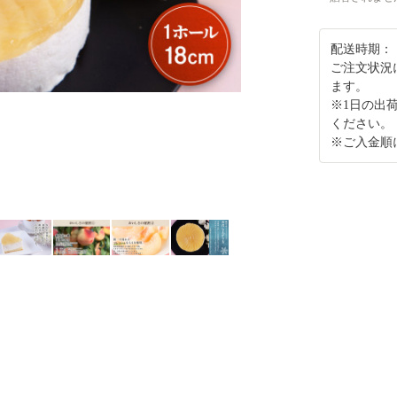
配送時期：
ご注文状況
ます。
※1日の出
ください。
※ご入金順