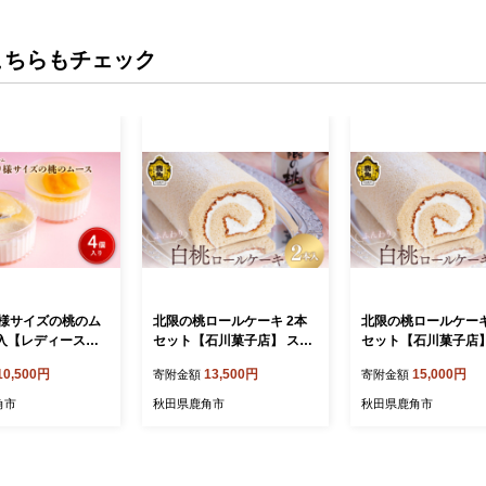
こちらもチェック
様サイズの桃のム
北限の桃ロールケーキ 2本
北限の桃ロールケーキ
個入【レディースフ
セット【石川菓子店】 スイ
セット【石川菓子店】
スイーツ お菓子 バ
ーツ お菓子 バレンタインデ
ーツ お菓子 バレン
10,500円
13,500円
15,000円
寄附金額
寄附金額
ンデー ホワイトデ
ー ホワイトデー 完熟 国産
ー ホワイトデー 完熟
 完熟 国産 桃 お中
桃 お中元 お歳暮 母の日 父
桃 お中元 お歳暮 母
角市
秋田県鹿角市
秋田県鹿角市
 贈り物 贈答用 グ
の日 贈り物 贈答用 グルメ
の日 贈り物 贈答用 
ト 故郷 秋田 あき
ギフト 故郷 ふるさと 納税
ギフト 故郷 ふるさと
 鹿角 送料無料
秋田 あきた 鹿角 かづの
秋田 あきた 鹿角 か