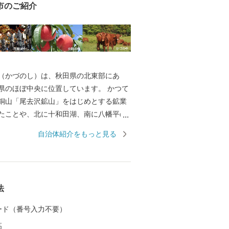
市のご紹介
（かづのし）は、秋田県の北東部にあ
県のほぼ中央に位置しています。 かつて
銅山「尾去沢鉱山」をはじめとする鉱業
たことや、北に十和田湖、南に八幡平の
り、有形無形の歴史文化遺産が数多くあ
自治体紹介をもっと見る
ら、人の往来も多く、固有の文化を育ん
の桃」、「かづの牛」、「淡雪こまち」な
ブランド農産物があります ☆「大日堂舞
法
内の盆踊」、「花輪祭の屋台行事（花輪
３つのユネスコ無形文化遺産、さらには
 カード（番号入力不要）
石」(世界文化遺産「北海道・北東北の縄
高