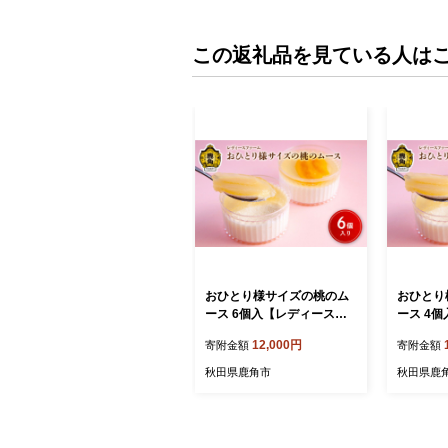
この返礼品を見ている人は
おひとり様サイズの桃のム
おひとり
ース 6個入【レディースフ
ース 4
ァーム】スイーツ お菓子 バ
ァーム】
12,000円
寄附金額
寄附金額
レンタインデー ホワイトデ
レンタイ
ー 家庭用 完熟 国産 桃 お中
ー 家庭用
秋田県鹿角市
秋田県鹿
元 お歳暮 贈り物 贈答用 グ
元 お歳暮
ルメ ギフト 故郷 秋田 あき
ルメ ギフ
た 鹿角市 鹿角 送料無料
た 鹿角市