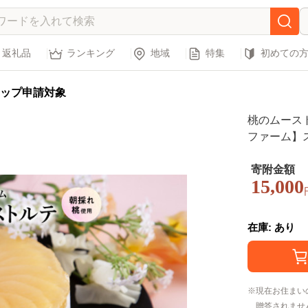
返礼品
ランキング
地域
特集
初めての
ップ申請対象
桃のムースト
ファーム】
ホワイトデー
贈り物 贈答
寄附金額
15,000
鹿角市 鹿角
在庫: あり
現在お住まい
贈答されませ