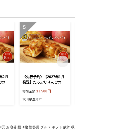
5
6
年2月
《先行予約》【2027年1月
《先行予約》【2026年12月
の ア
発送】たっぷりりんごの ア
発送】たっぷりりんごの ア
（箱入
ップルパイ 10個入（箱入
ップルパイ 10個入（箱入
13,500円
13,500円
寄附金額
寄附金額
ァー
り）【レディースファー
り）【レディースファー
け スイ
ム】小分け おすそ分け スイ
ム】小分け おすそ分け スイ
秋田県鹿角市
秋田県鹿角市
おやつ
ーツ りんご お菓子 おやつ
ーツ りんご お菓子 おやつ
 母の
日持ち お中元 お歳暮 母の
日持ち お中元 お歳暮 母の
フト 故
日 贈り物 グルメ ギフト 故
日 贈り物 グルメ ギフト 故
 送料無
郷 秋田 あきた 鹿角 送料無
郷 秋田 あきた 鹿角 送料無
料
料
元 お歳暮 贈り物 贈答用 グルメ ギフト 故郷 秋