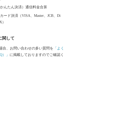
構成資産の一つ)がある「世界遺産のま
（auかんたん決済）通信料金合算
ード決済（VISA、Master、JCB、Di
EX）
に関して
場合、お問い合わせの多い質問を
「よく
Q）」
に掲載しておりますのでご確認く