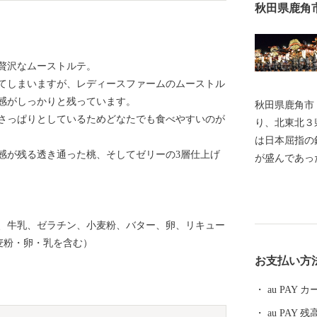
秋田県鹿角
贅沢なムーストルテ。
てしまいますが、レディースファームのムーストル
感がしっかりと残っています。
秋田県鹿角市
さっぱりとしているためどなたでも食べやすいのが
り、北東北３
は日本屈指の
感が残る透き通った桃、そしてゼリーの3層仕上げ
が盛んであっ
国立公園があ
ることなどか
できました。 鹿角市は・・・ ☆きりたんぽ発祥の地で
、牛乳、ゼラチン、小麦粉、バター、卵、リキュー
す ☆「北限
麦粉・卵・乳を含む）
ど、数多くの
お支払い方
楽」、「毛馬
ばやし）」の
au PAY
「大湯環状列
au PAY 残