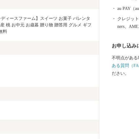
文遺跡群」の
ち」です
au PAY
【レディースファーム】スイーツ お菓子 バレンタ
クレジットカ
産 桃 お中元 お歳暮 贈り物 贈答用 グルメ ギフ
ners、AM
料無料
お申し込み
不明点がある
ある質問（FA
ださい。