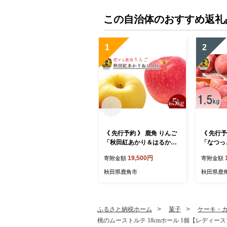
この自治体のおすすめ返礼
1
2
《 先行予約 》 鹿角 りんご
《 先行
「秋田紅あかり＆はるか」
「なつっ
約 5kg 詰め合わせ【恋する
kg（4～
19,500円
寄附金額
寄附金額
鹿角カンパニー】●2026年1
8月下旬
2月上旬発送開始 かづのり
果樹園】 
秋田県鹿角市
秋田県鹿
んご 食感 果汁 さっぱり リ
お盆 お見
ンゴ 完熟 旬 お歳暮 贈り物
お中元 贈
お見舞い グルメ ギフト 故
メ ギフト
郷 秋田 あきた 鹿角市 鹿角
鹿角市 
ふるさと納税ホーム
菓子
ケーキ・
送料無料
桃のムーストルテ 18cmホール 1個【レディース