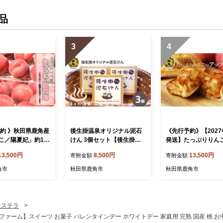
品
3
4
予約 》秋田県鹿角産
後生掛温泉オリジナル泥石
《先行予約》【2027
こ／陽夏妃」約1.5
けん 3個セット【後生掛温
発送】たっぷりりんご
6玉入り）●2026年
泉】 美容 保湿 洗顔 泥 石鹸
ップルパイ 10個入
13,500円
8,500円
13,500円
寄附金額
寄附金額
発送開始【由右衛門
石けん 温泉成分 美白 秋田
り）【レディースフ
希少 桃 もも モモ
県 秋田 あきた 鹿角市 鹿角
ム】小分け おすそ分
角市
秋田県鹿角市
秋田県鹿角市
舞い 完熟 国産桃
かづの 後生掛 温泉 ギフト
ーツ りんご お菓子 
り物 贈答用 グル
日持ち お中元 お歳暮
 故郷 秋田 あきた
日 贈り物 グルメ ギ
鹿角 送料無料
郷 秋田 あきた 鹿角
カステラ
料
ファーム】スイーツ お菓子 バレンタインデー ホワイトデー 家庭用 完熟 国産 桃 お中