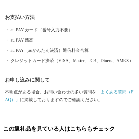
は、この自然の中で 「お礼の品をとおして、四万十町の魅力をあ
なたに知っていただきたい。」 と、一品一品まごころをこめて、
お支払い方法
育てています。 どうぞ、豊かな日本の自然の恵みを、ご堪能くだ
さい。
au PAY カード（番号入力不要）
au PAY 残高
au PAY（auかんたん決済）通信料金合算
クレジットカード決済（VISA、Master、JCB、Diners、AMEX）
お申し込みに関して
不明点がある場合、お問い合わせの多い質問を
「よくある質問（F
AQ）」
に掲載しておりますのでご確認ください。
この返礼品を見ている人はこちらもチェック