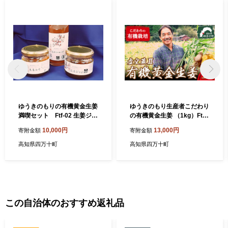
ゆうきのもりの有機黄金生姜
ゆうきのもり生産者こだわり
満喫セット Ftf-02 生姜ジャ
の有機黄金生姜 （1kg）Ftf-
ム 生姜みそ 生姜シロップ 詰
A01 しょうが ショウガ 生姜
10,000円
13,000円
寄附金額
寄附金額
合せ セット ジンジャー しょ
黄金しょうが 高知 国産 生姜
うが
焼き しょうが湯 レシピ付 魚
高知県四万十町
高知県四万十町
料理 肉料理
この自治体のおすすめ返礼品