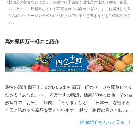
提供元の都合などにより、掲載中に予告なく返礼品の仕様（規格、容量、
パッケージ、原材料など）が変更される場合がございます。お届けした返
礼品のパッケージやラベルに記載されている注意書きなどをご確認くださ
い。
高知県四万十町のご紹介
最後の清流 四万十川の流れるまち 四万十町のページを閲覧してく
ださる「あなた」へ。 四万十川の清流、標高230mの台地、その自
然条件で「お米」「豚肉」「うなぎ」など、「日本一」を冠する
全国に誇れる特産品を育んでいます。 秋は「糖度の高さと味わい
の良さ」が評価され、首都圏にも販路が拡大された「栗」も人気
自治体紹介をもっと見る
です。 その「日本最後の清流」といわれる四万十川の中流域に位
置するのが「四万十町」です。 わたしたち、四万十町の生産者