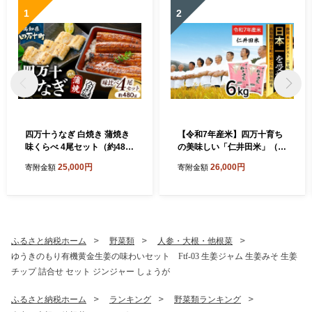
1
2
四万十うなぎ 白焼き 蒲焼き
【令和7年産米】四万十育ち
味くらべ 4尾セット（約480
の美味しい「仁井田米」（香
g） 国産 ／Esu-119 冷凍 特
り米入り）6kg（3kg×2セッ
25,000円
26,000円
寄附金額
寄附金額
大 たれ付き 蒲焼 白焼 国産
ト） 米 米 おこめ 精米 特別
鰻 ウナギ うなぎ 蒲焼き 肉厚
栽培米 受賞 おいしい おすす
土用の丑の日 本格うなぎ 山
め 人気 3キロ ／Bmu-D62
椒付き 鰻 人気 おすすめ
ふるさと納税ホーム
野菜類
人参・大根・他根菜
ゆうきのもり有機黄金生姜の味わいセット Ftf-03 生姜ジャム 生姜みそ 生姜
チップ 詰合せ セット ジンジャー しょうが
ふるさと納税ホーム
ランキング
野菜類ランキング