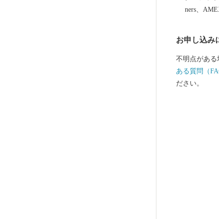
用和食器の一
ners、AM
誇っています
作られたやき
お申し込み
など、ここで
は、ぜひ波佐
不明点がある
ある質問（FA
ださい。