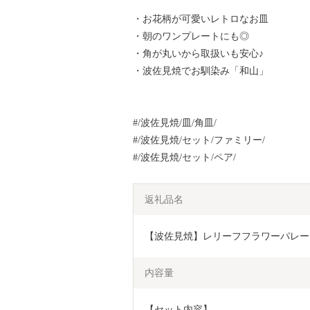
・お花柄が可愛いレトロなお皿
・朝のワンプレートにも◎
・角が丸いから取扱いも安心♪
・波佐見焼でお馴染み「和山」
#/波佐見焼/皿/角皿/
#/波佐見焼/セット/ファミリー/
#/波佐見焼/セット/ペア/
返礼品名
【波佐見焼】レリーフフラワーパレード 長
内容量
【セット内容】