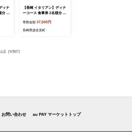
ディナ
【長崎 イタリアン】ディナ
【長崎 イタリアン】ランチ
様分 プ
ーコース 食事券 2名様分 ス
コース 食事券 1名様分【La
Secon
タンダードコース 【La Sec
Seconda Casa】 [IG14]
37,000円
10,000円
寄附金額
寄附金額
onda Casa】 [IG15]
長崎県波佐見町
長崎県波佐見町
 [WB07]
お問い合わせ
au PAY マーケットトップ