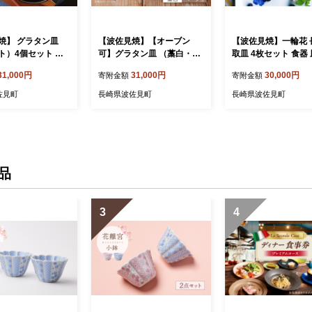
焼】 グラタン皿
【波佐見焼】【オーブン
【波佐見焼】一輪花 
ト）4個セット 皿
可】グラタン皿 （藁白・ベ
取皿 4枚セット 食器 
山】 [WB52]
ージュ）4個セット 皿 食器
【和山】 [WB48]
31,000円
31,000円
30,000円
寄附金額
寄附金額
【和山】 [WB51]
佐見町
長崎県波佐見町
長崎県波佐見町
品
3
4