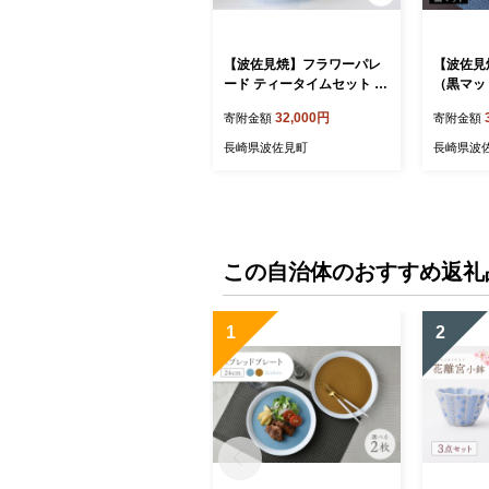
【波佐見焼】フラワーパレ
【波佐見
ード ティータイムセット マ
（黒マッ
グカップ ケーキ皿 小皿 食
食器 【和
32,000円
寄附金額
寄附金額
器 皿 【和山】 [WB84]
長崎県波佐見町
長崎県波
この自治体のおすすめ返礼
1
2