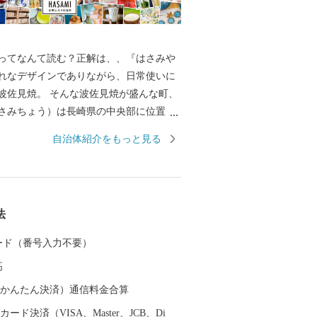
ってなんて読む？正解は、、『はさみや
れなデザインでありながら、日常使いに
波佐見焼。 そんな波佐見焼が盛んな町、
さみちょう）は長崎県の中央部に位置
に囲まれています。 ここでは、日本の棚
自治体紹介をもっと見る
れた「鬼木棚田」にみられるように、豊
かで、お米やお茶、アスパラガスなどの
われているほか、400年の歴史を持つ陶磁
とした「ものづくり」の息吹が根付いて
法
なお多くの窯元が集積する中尾山には世界
り窯跡があり、江戸時代には、ここで焼
 カード（番号入力不要）
わんか碗」が全国に出荷され、当時貴重
高
器を広く普及させるとともに、食文化に
を与えたといわれています。 そして近年
（auかんたん決済）通信料金合算
日本の食卓を彩るおしゃれで機能的な日
ード決済（VISA、Master、JCB、Di