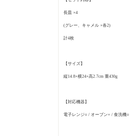
長皿 ×4
(グレー、キャメル ×各2)
計4枚
【サイズ】
縦14.8×横24×高2.7cm 重430g
【対応機器】
電子レンジ○ / オーブン× / 食洗機○