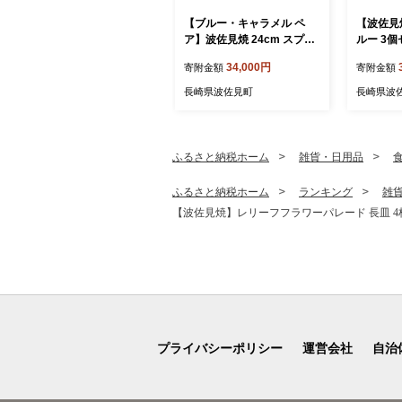
【ブルー・キャラメル ペ
【波佐見
ア】波佐見焼 24cm スプレ
ルー 3
ッドプレート【一真窯】 [B
芸】 [LB9
34,000円
寄附金額
寄附金額
B55]
長崎県波佐見町
長崎県波
ふるさと納税ホーム
雑貨・日用品
ふるさと納税ホーム
ランキング
雑
【波佐見焼】レリーフフラワーパレード 長皿 4枚セ
プライバシーポリシー
運営会社
自治