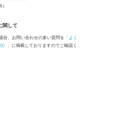
大産地として、全国的にも高いシェアを
EX）
。（すでに皆さまの食卓にも、波佐見で
ものがあるかも！？）窯元、棚田、温泉
に関して
は紹介しきれません。長崎へお越しの際
見町へお立ち寄りください。
場合、お問い合わせの多い質問を
「よく
Q）」
に掲載しておりますのでご確認く