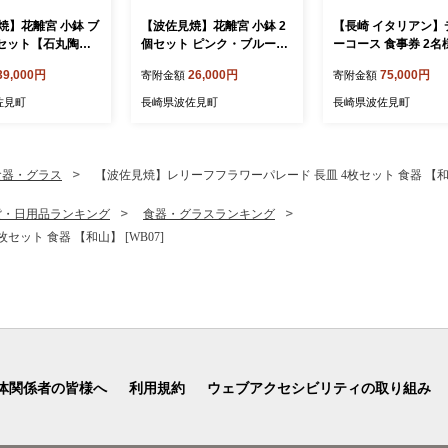
焼】花離宮 小鉢 ブ
【波佐見焼】花離宮 小鉢 2
【長崎 イタリアン】
個セット【石丸陶
個セット ピンク・ブルー
ーコース 食事券 2名
5]
【石丸陶芸】 [LB94]
レミアムコース 【La 
39,000円
26,000円
75,000円
寄附金額
寄附金額
da Casa】 [IG16]
佐見町
長崎県波佐見町
長崎県波佐見町
食器・グラス
【波佐見焼】レリーフフラワーパレード 長皿 4枚セット 食器 【和山】
貨・日用品ランキング
食器・グラスランキング
ット 食器 【和山】 [WB07]
体関係者の皆様へ
利用規約
ウェブアクセシビリティの取り組み