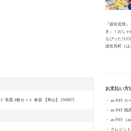
『波佐見焼』
き』！おしゃ
もぴったりの
波佐見町（は
し、四方を山
田百選に選ば
かな自然のな
農畜産業が行
器産業を中心
お支払い方
います。 今
最大規模の登
皿 4枚セット 食器 【和山】 [WB07]
au PAY
かれた「くら
au PAY 残
品であった磁
も大きな影響
au PAY
においても、
クレジットカ