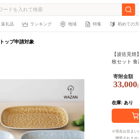
返礼品
ランキング
地域
特集
初めての
トップ申請対象
【波佐見焼】
枚セット 食器
寄附金額
33,000
在庫: あり
現在お住まい
贈答されませ