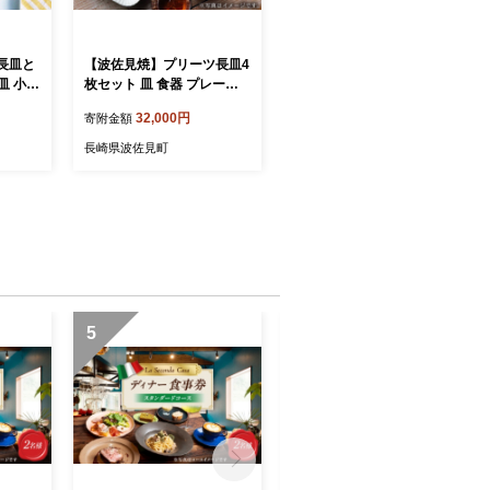
長皿と
【波佐見焼】プリーツ長皿4
皿 小皿
枚セット 皿 食器 プレート
【和山】 [WB34]
32,000円
寄附金額
長崎県波佐見町
5
6