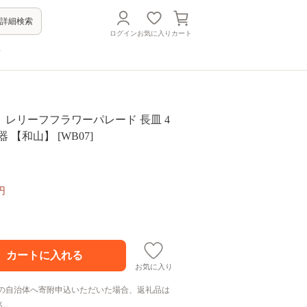
詳細検索
ログイン
お気に入り
カート
方
レリーフフラワーパレード 長皿 4
 【和山】 [WB07]
円
お気に入り
の自治体へ寄附申込いただいた場合、返礼品は
ん。