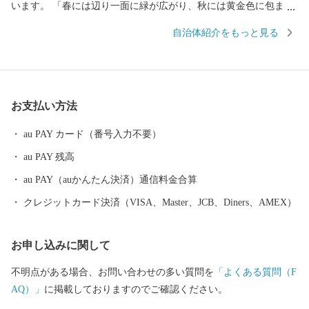
います。 「春には辺り一面に緑が広がり、秋には黄金色に包まれ
る」季節を色で感じることのできる美しい田園風景が自慢で、こ
自治体紹介をもっと見る
の景観を生かしたまちづくりを進めています。 住民が「やすら
ぎ」や「ふれあい」を実感し、まちを訪れる人々が、「ぬくも
り」を感じることのできる理想のまちづくりをめざしています。
海も山もない小さなまちですが、町民に愛され続けて間もなく30
お支払い方法
年を迎える源泉かけ流しの自慢の温泉「妹背牛温泉ペペル」、道
内でも数少ない屋内カーリング専用施設「妹背牛町カーリングホ
au PAY カード（番号入力不要）
ール」、夏場に家族で楽しむことができる「遊水公園うらら」な
au PAY 残高
ど、皆さん方にご利用いだきたい施設も多数ございますので、一
度当町へお越しいただけると幸いです。
au PAY（auかんたん決済）通信料金合算
クレジットカード決済（VISA、Master、JCB、Diners、AMEX）
お申し込みに関して
不明点がある場合、お問い合わせの多い質問を
「よくある質問（F
AQ）」
に掲載しておりますのでご確認ください。