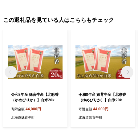
この返礼品を見ている人はこちらもチェック
令和8年産 妹背牛産【北彩香
令和8年産 妹背牛産【北彩香
（ゆめぴりか）】白米20kg
（ゆめぴりか）】白米20kg
〈一括〉2027年1月発送
〈一括〉2027年3月発送
44,000円
44,000円
寄附金額
寄附金額
北海道妹背牛町
北海道妹背牛町