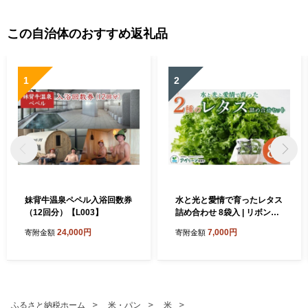
この自治体のおすすめ返礼品
1
2
妹背牛温泉ペペル入浴回数券
水と光と愛情で育ったレタス
（12回分）【L003】
詰め合わせ 8袋入 | リボンレ
タス フリルレタス 北海道 妹
24,000円
7,000円
寄附金額
寄附金額
背牛町 レタス 詰め合せ サラ
ダ 水耕栽培 空知
ふるさと納税ホーム
米・パン
米