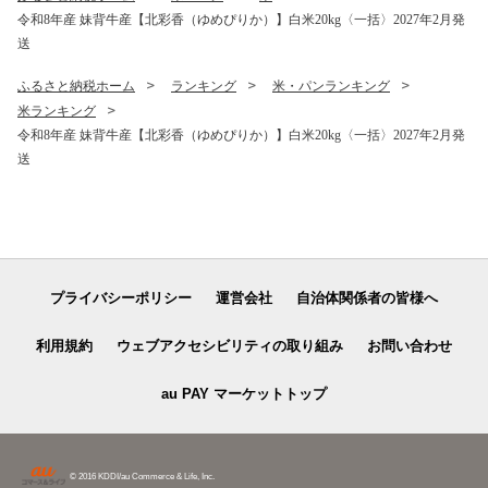
令和8年産 妹背牛産【北彩香（ゆめぴりか）】白米20kg〈一括〉2027年2月発
送
ふるさと納税ホーム
ランキング
米・パンランキング
米ランキング
令和8年産 妹背牛産【北彩香（ゆめぴりか）】白米20kg〈一括〉2027年2月発
送
プライバシーポリシー
運営会社
自治体関係者の皆様へ
利用規約
ウェブアクセシビリティの取り組み
お問い合わせ
au PAY マーケットトップ
© 2016 KDDI/au Commerce & Life, Inc.