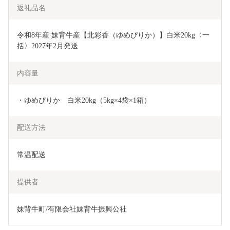
返礼品名
令和8年産 妹背牛産【北彩香（ゆめぴりか）】白米20kg〈一
括〉2027年2月発送
内容量
・ゆめぴりか　白米20kg（5kg×4袋×1箱）
配送方法
常温配送
提供者
妹背牛町/有限会社妹背牛振興公社