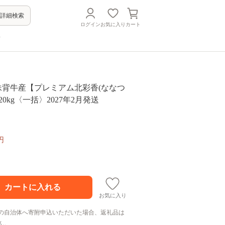
詳細検索
ログイン
お気に入り
カート
方
妹背牛産【プレミアム北彩香(ななつ
0kg〈一括〉2027年2月発送
円
お気に入り
の自治体へ寄附申込いただいた場合、返礼品は
ん。