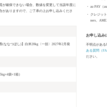
内でも数少な
質が確保できない場合、数値を変更して当該年度に
ーリングホー
au PAY
合がありますので、ご了承の上お申し込みくださ
「遊水公園う
クレジットカ
い施設も多数
ners、AM
だけると幸い
お申し込み
ななつぼし)】白米20kg〈一括〉2027年2月発
不明点がある
ある質問（FA
ださい。
kg×4袋×1箱）