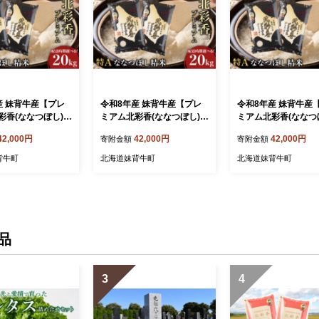
産 妹背牛産【プレ
令和8年産 妹背牛産【プレ
令和8年産 妹背牛産
彩香(ななつぼし)】
ミアム北彩香(ななつぼし)】
ミアム北彩香(ななつ
g〈一括〉2027年3
白米20kg〈一括〉2027年4
白米20kg〈一括〉20
42,000円
42,000円
42,000円
寄附金額
寄附金額
月発送
月発送
背牛町
北海道妹背牛町
北海道妹背牛町
品
3
4