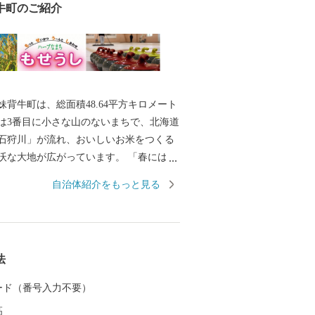
牛町のご紹介
妹背牛町は、総面積48.64平方キロメート
は3番目に小さな山のないまちで、北海道
石狩川」が流れ、おいしいお米をつくる
沃な大地が広がっています。 「春には辺
広がり、秋には黄金色に包まれる」季節
自治体紹介をもっと見る
ことのできる美しい田園風景が自慢で、
したまちづくりを進めています。 住民
」や「ふれあい」を実感し、まちを訪れ
ぬくもり」を感じることのできる理想の
法
めざしています。 海も山もない小さなま
民に愛され続けて間もなく30年を迎える
 カード（番号入力不要）
の自慢の温泉「妹背牛温泉ペペル」、道
高