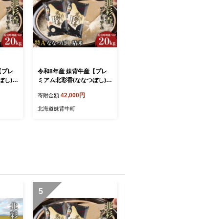
【プレ
令和8年産 妹背牛産【プレ
ぼし)】
ミアム北彩香(ななつぼし)】
27年5
白米20kg〈一括〉2026年1
42,000円
寄附金額
0月発送
北海道妹背牛町
5
6