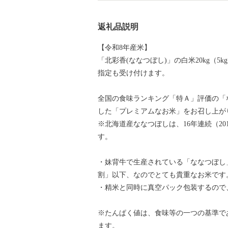
返礼品説明
【令和8年産米】
「北彩香(ななつぼし)」の白米20kg（5
指定も受け付けます。
全国の食味ランキング「特Ａ」評価の「な
した「プレミアムなお米」をお召し上が
※北海道産ななつぼしは、16年連続（20
す。
・妹背牛で生産されている「ななつぼし」
割」以下、なのでとても貴重なお米です
・精米と同時に真空パック包装するので
※たんぱく値は、食味等の一つの基準で
ます。