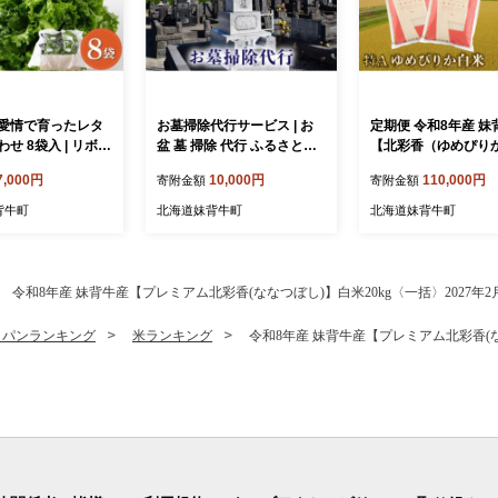
愛情で育ったレタ
お墓掃除代行サービス | お
定期便 令和8年産 妹背牛産
せ 8袋入 | リボン
盆 墓 掃除 代行 ふるさと納
【北彩香（ゆめぴり
フリルレタス 北海道
税 妹背牛町 お墓 HG001
白米10kg×全５回 20
7,000円
10,000円
110,000円
寄附金額
寄附金額
 レタス 詰め合せ
月発送から
水耕栽培 空知
背牛町
北海道妹背牛町
北海道妹背牛町
令和8年産 妹背牛産【プレミアム北彩香(ななつぼし)】白米20kg〈一括〉2027年2
・パンランキング
米ランキング
令和8年産 妹背牛産【プレミアム北彩香(なな