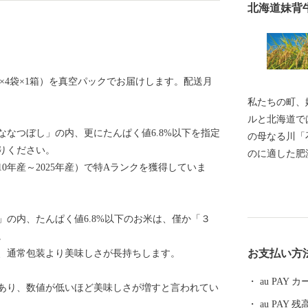
北海道妹背
kg×4袋×1箱）を真空パックでお届けします。配送月
私たちの町、
ルと北海道で
なつぼし」の内、更にたんぱく値6.8%以下を指定
の母なる川「
りください。
のに適した肥
10年産～2025年産）で特Aランクを獲得していま
り一面に緑が
を色で感じる
この景観を生か
の内、たんぱく値6.8%以下のお米は、僅か「３
が「やすらぎ
。
る人々が、「
お支払い方
、通常包装より美味しさが長持ちします。
まちづくりを
ちですが、町
au PAY
あり、数値が低いほど美味しさが増すと言われてい
源泉かけ流し
au PAY 残