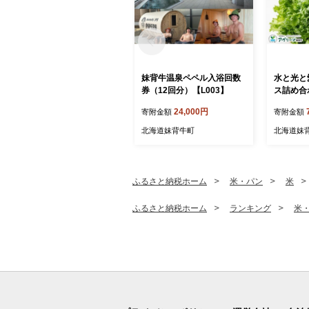
妹背牛温泉ペペル入浴回数
水と光と
券（12回分）【L003】
ス詰め合わ
レタス 
24,000円
寄附金額
寄附金額
妹背牛町
サラダ 
北海道妹背牛町
北海道妹
ふるさと納税ホーム
米・パン
米
ふるさと納税ホーム
ランキング
米