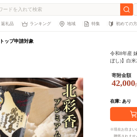
返礼品
ランキング
地域
特集
初めての
トップ申請対象
令和8年産 
ぼし)】白米2
寄附金額
42,000
在庫: あり
現在お住まい
贈答されませ