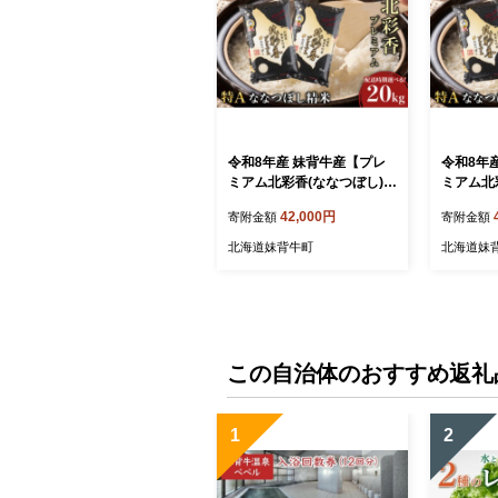
令和8年産 妹背牛産【プレ
令和8年
ミアム北彩香(ななつぼし)】
ミアム北
白米20kg〈一括〉2027年1
白米20k
42,000円
寄附金額
寄附金額
月発送
月発送
北海道妹背牛町
北海道妹
この自治体のおすすめ返礼
1
2