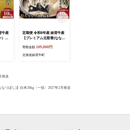
定期便 令和8年産 妹背牛産
定期便 令和8年産 妹背牛産
か）】
【プレミアム北彩香(ななつ
【プレミアム北彩香(ななつ
27年5
ぼし)】白米10kg×全5回 20
ぼし)】白米10kg×全5回 20
105,000円
105,000円
寄附金額
寄附金額
27年5月発送から
27年4月発送から
北海道妹背牛町
北海道妹背牛町
月発送
つぼし)】白米20kg〈一括〉2027年2月発送