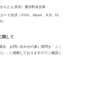
い屋内カーリング専用施設「妹背牛町カ
ル」、夏場に家族で楽しむことができる
（auかんたん決済）通信料金合算
らら」など、皆さん方にご利用いだきた
ード決済（VISA、Master、JCB、Di
ございますので、一度当町へお越しいた
EX）
です。
に関して
場合、お問い合わせの多い質問を
「よく
Q）」
に掲載しておりますのでご確認く