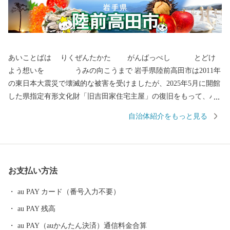
あいことばは りくぜんたかた がんばっぺし とどけ
よう想いを うみの向こうまで 岩手県陸前高田市は2011年
の東日本大震災で壊滅的な被害を受けましたが、2025年5月に開館
した県指定有形文化財「旧吉田家住宅主屋」の復旧をもって、ハ
ード整備は終了いたしました。 全国各地から陸前高田市へご支援
自治体紹介をもっと見る
いただき、お礼申し上げます。 〇陸前高田市の魅力 春は桜、気仙
川での渓流魚釣り、自然の中で温かな日差しを受け、 夏は山車が
ぶつかる七夕、白砂青松の高田松原、 秋はりんごやブドウ、秋の
味覚に舌鼓み。各地で黄金の稲穂が揺れています。 冬は雪も少な
お支払い方法
く過ごしやすく、虎舞いで新年を祝います。 四季折々の陸前高田
へ、ぜひ一度お越しください。 〇ふるさと納税を通じて障がい者
au PAY カード（番号入力不要）
の雇用を！ 岩手県陸前高田市ではふるさと納税の返礼品の梱包を
au PAY 残高
障がい者の皆様に正式に委託しております。 もしかすると、きち
んと梱包されているか心配される方もいるかもしれません。もち
au PAY（auかんたん決済）通信料金合算