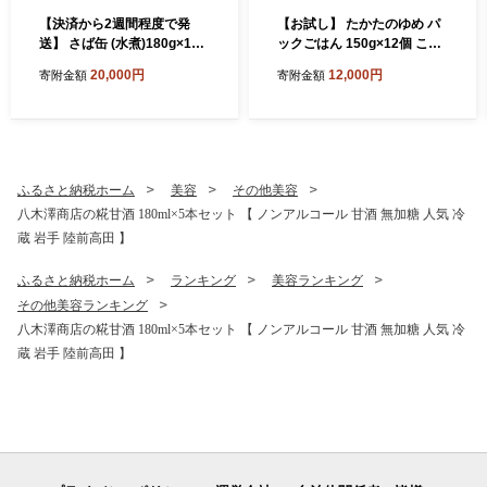
【決済から2週間程度で発
【お試し】 たかたのゆめ パ
送】 さば缶 (水煮)180g×12
ックごはん 150g×12個 こど
缶セット 計1,440g【 サバ缶
も食堂への支援付 【 パック
20,000円
12,000円
寄附金額
寄附金額
鯖 無添加 無着色 海産物 おつ
ライス 米 国産 お手軽 レンジ
まみ 備蓄 防災 食料 長期保存
簡単 便利 時短 非常食 備蓄
非常食 和尚印 】RT860-12
保存食 キャンプ 】 RT1719-
12
ふるさと納税ホーム
美容
その他美容
八木澤商店の糀甘酒 180ml×5本セット 【 ノンアルコール 甘酒 無加糖 人気 冷
蔵 岩手 陸前高田 】
ふるさと納税ホーム
ランキング
美容ランキング
その他美容ランキング
八木澤商店の糀甘酒 180ml×5本セット 【 ノンアルコール 甘酒 無加糖 人気 冷
蔵 岩手 陸前高田 】