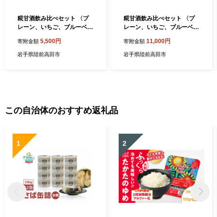
糀甘酒飲み比べセット 〈プ
糀甘酒飲み比べセット 〈プ
レーン、いちご、ブルーベリ
レーン、いちご、ブルーベリ
ー〉 180ml×各1本セット 【
ー〉 180ml×各2本セット 【
5,500円
11,000円
寄附金額
寄附金額
ノンアルコール 甘酒 飲み比
ノンアルコール 甘酒 飲み比
べ 人気 冷蔵 岩手 陸前高田
べ 人気 冷蔵 岩手 陸前高田
岩手県陸前高田市
岩手県陸前高田市
八木澤商店 】
八木澤商店 】
この自治体のおすすめ返礼品
1
2