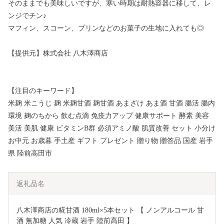
そのままでも美味しいですが、寒い時期は耐熱容器に移して、レ
ンジでチン♪
マフィン、スコーン、プリンなどのお菓子の生地に入れても◎
【提供元】株式会社 八木澤商店
【注目のキーワード】
米麹 米こうじ 麹 米麹甘酒 麹甘酒 あまざけ あま酒 甘酒 腸活 腸内
環境 麹のちから 飲む点滴 免疫力アップ 健康サポート 酵素 美容
美活 美肌 健康 ビタミンB群 必須アミノ酸 肌質改善 セット 小分け
お中元 お歳暮 手土産 ギフト プレゼント 贈り物 贈答品 国産 岩手
県 陸前高田市
返礼品名
八木澤商店の糀甘酒 180ml×5本セット 【 ノンアルコール 甘
酒 無加糖 人気 冷蔵 岩手 陸前高田 】