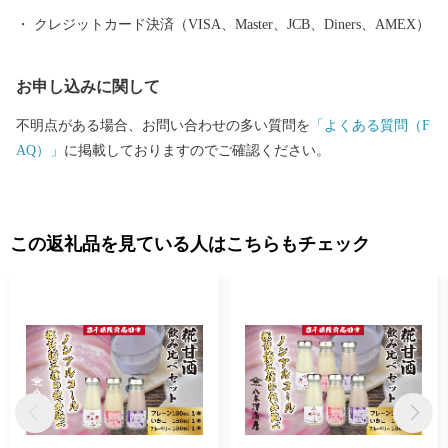
ろん様々な障がいにより苦手な作業もありますが、皆さんの高い
クレジットカード決済（VISA、Master、JCB、Diners、AMEX）
集中力と一つ一つの丁寧な作業には頭が下がります。 また、ふる
さと納税は市の事業ということで自分達が「市に役立つ仕事をし
お申し込みに関して
ているんだ」と誇りを持っています。手を抜くことはありませ
ん。 ご寄附の使い道として障がい者の皆様への支援をするので
不明点がある場合、お問い合わせの多い質問を
「よくある質問（F
はなく、一歩進んだ直接的な取組みにより障がい者の皆様の雇用
AQ）」
に掲載しておりますのでご確認ください。
を生み出しています。 〇ふるさと納税を通じて想いを届ける 全国
の皆様からの応援のメッセージやご支援をいただいております。
「震災の後、医療チームで来ました」「ボランティアで炊き出し
をしていました」等、震災の時だけでなく10年以上経った現在も
この返礼品を見ている人はこちらもチェック
ずっと陸前高田を応援してくださる気持ちが大変ありがたく、大
きな力をいただいております。 せっかくのご縁、これからは陸前
高田が元気な姿と感謝の気持ちを届ける番です。 陸前高田の返礼
品を通して、私たちの想いが全国に、そして海の向こうまで届き
ますように。