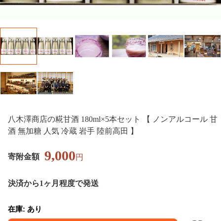
八木澤商店の糀甘酒 180ml×5本セット 【 ノンアルコール 甘
酒 無加糖 人気 冷蔵 岩手 陸前高田 】
9,000
寄附金額
円
決済から1ヶ月程度で発送
在庫: あり