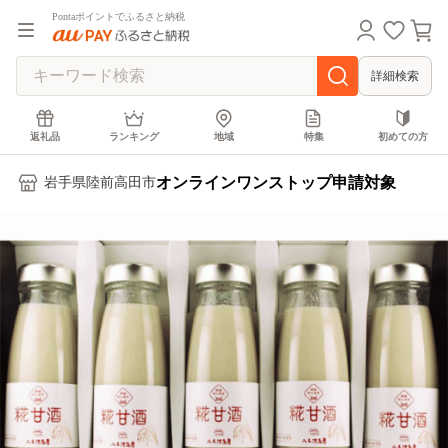
Pontaポイントでふるさと納税
詳細検索
返礼品
ランキング
地域
特集
初めての方
オンラインワンストップ申請対象
岩手県陸前高田市