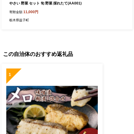
やさい 野菜 セット 旬 野菜 採れたて(AA001)
11,000円
寄附金額
栃木県益子町
この自治体のおすすめ返礼品
1