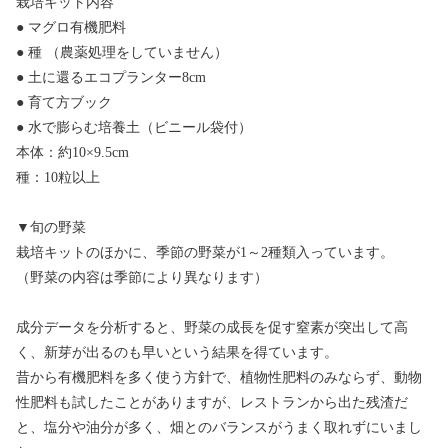
栽培キット内容
● マグロ有機肥料
● 種 （農薬処理をしていません）
● 土に還るエコプランター8cm
● 育て方ブック
● 水で膨らむ培養土（ビニール袋付）
本体：約10×9.5cm
種：10粒以上
▼旬の野菜
栽培キットのほかに、季節の野菜が1～2種類入っています。
（野菜の内容は季節により異なります）
成分データを分析すると、野菜の成長を促す窒素が突出して高
く、新芽が出るのも早いという結果を得ています。
昔から有機肥料を多く使う方針で、植物性肥料のみならず、動物
性肥料も試したことがありますが、レストランから出た残渣だ
と、塩分や油分が多く、畑とのバランスがうまく取れずにいまし