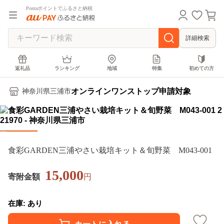
Pontaポイントでふるさと納税
詳細検索
返礼品
ランキング
地域
特集
初めての方
オンラインワンストップ申請対象
神奈川県三浦市
食彩GARDEN三浦やさい栽培キット＆旬野菜 M043-001
15,000
寄附金額
円
在庫: あり