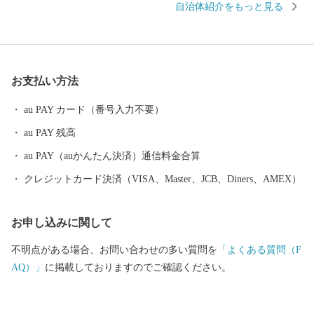
自治体紹介をもっと見る
ますので、お買い物やお散歩もお楽しみいただけます。 また、食
だけではなく、クルーズやダイビング、SUPなど、海のレジャー
も体験することができます。 ※三浦市内に在住の方へ 総務省通知
により、市民の方へ返礼品をお送りすることが禁止されました。
お支払い方法
ふるさと納税による寄附金控除はできますが、返礼品はお送りい
たしませんので、ご了承ください。
au PAY カード（番号入力不要）
au PAY 残高
au PAY（auかんたん決済）通信料金合算
クレジットカード決済（VISA、Master、JCB、Diners、AMEX）
お申し込みに関して
不明点がある場合、お問い合わせの多い質問を
「よくある質問（F
AQ）」
に掲載しておりますのでご確認ください。