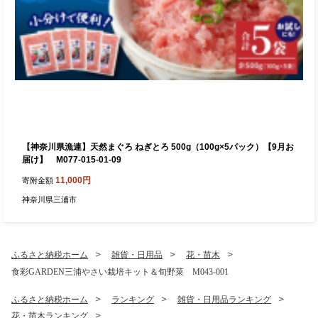
【神奈川県漁連】天然まぐろ ねぎとろ 500g（100g×5パック）【9月お
届け】 M077-015-01-09
11,000円
寄附金額
神奈川県三浦市
ふるさと納税ホーム
雑貨・日用品
花・苗木
食彩GARDEN三浦やさい栽培キット＆旬野菜 M043-001
ふるさと納税ホーム
ランキング
雑貨・日用品ランキング
花・苗木ランキング