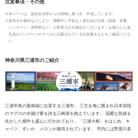
注意事項・その他
本ページは、提供自治体からの情報に基づき、作成しています。
提供元の都合などにより、掲載中に予告なく返礼品の仕様（規格、容量、
パッケージ、原材料など）が変更される場合がございます。お届けした返
礼品のパッケージやラベルに記載されている注意書きなどをご確認くださ
い。
神奈川県三浦市のご紹介
三浦半島の最南端に位置する三浦市。 三方を海に囲まれ日本屈指
のマグロの水揚げ量を誇る三崎港を抱えています。 温暖な気候を
生かした畑作も盛んに行われており、「三浦大根」をはじめ、キ
ャベツ、すいか、メロンが栽培されています。 市内には野菜の直
売所や、新鮮な魚介類を食べることができるお店がたくさんあり