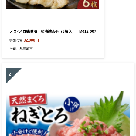
メロ×メロ味噌漬・粕漬詰合せ（6枚入） M012-007
32,000円
寄附金額
神奈川県三浦市
2