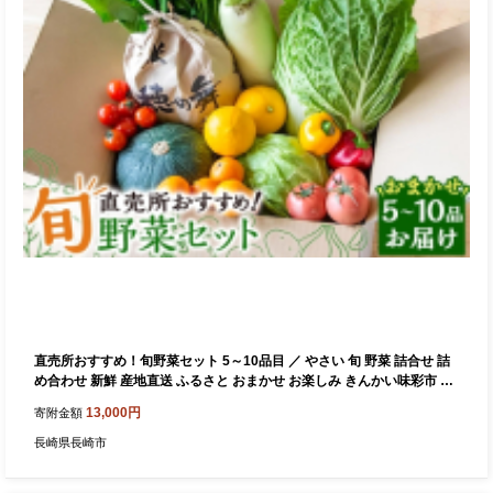
直売所おすすめ！旬野菜セット 5～10品目 ／ やさい 旬 野菜 詰合せ 詰
め合わせ 新鮮 産地直送 ふるさと おまかせ お楽しみ きんかい味彩市 長
崎県 長崎市
13,000円
寄附金額
長崎県長崎市