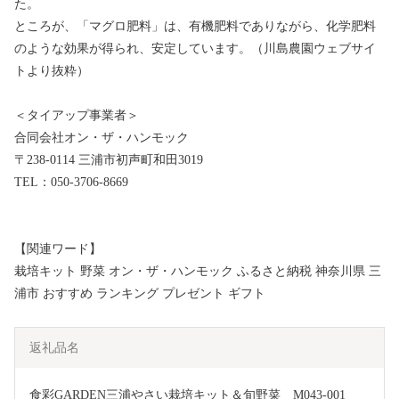
た。
ところが、「マグロ肥料」は、有機肥料でありながら、化学肥料
のような効果が得られ、安定しています。（川島農園ウェブサイ
トより抜粋）
＜タイアップ事業者＞
合同会社オン・ザ・ハンモック
〒238-0114 三浦市初声町和田3019
TEL：050-3706-8669
【関連ワード】
栽培キット 野菜 オン・ザ・ハンモック ふるさと納税 神奈川県 三
浦市 おすすめ ランキング プレゼント ギフト
返礼品名
食彩GARDEN三浦やさい栽培キット＆旬野菜　M043-001