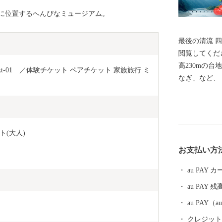
に位置するへんぴなミュージアム。
最後の清流 四万十川
閲覧してくだ
高230mの
-01　／体験チケット ペアチケット 家族旅行 ミ
なぎ」など、
を育んでいま
が評価され、
気です。 そ
の中流域に位置
(大人)
ち、四万十町の生
お支払い方
をとおして、
きたい。」 と、一品一品まごころをこめて、育ててい
au PAY
ます。 どう
au PAY 残
ださい。
au PAY
クレジットカ