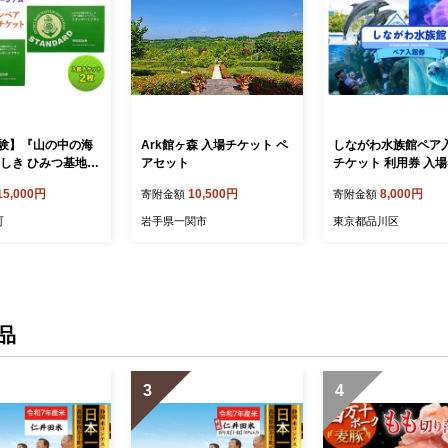
験】『山の中の海
Ark館ヶ森 入場チケット ペ
しながわ水族館ペア
にしき ひみつ基地ミ
アセット
チケット 利用券 入場
ム』スタンダード
験 観光 旅行 ペア 大
15,000円
10,500円
8,000円
寄附金額
寄附金額
ア入館チケット (3
ト カップル ギフト 
)
ント 贈り物
町
岩手県一関市
東京都品川区
品
3
4