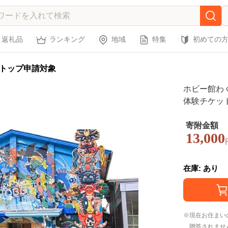
返礼品
ランキング
地域
特集
初めての
トップ申請対象
ホビー館わく
体験チケット
アム 高知県
寄附金額
13,000
在庫: あり
現在お住まい
贈答されませ