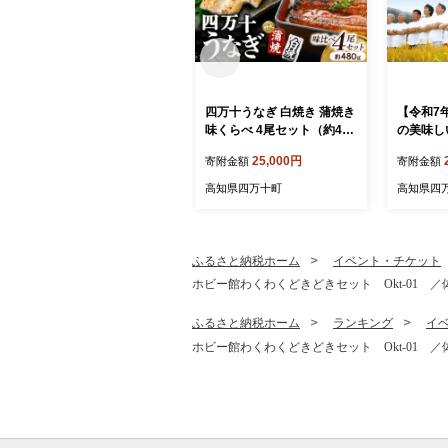
四万十うなぎ 白焼き 蒲焼き
【令和7
味くらべ 4尾セット（約480
の美味し
g） 国産 ／Esu-119 冷凍 特
（香り米入
25,000円
寄附金額
寄附金額
大 たれ付き 蒲焼 白焼 国産
セット） 
鰻 ウナギ うなぎ 蒲焼き 肉
特別栽培
高知県四万十町
高知県四
厚 土用の丑の日 本格うなぎ
おすすめ 
山椒付き 鰻 人気 おすすめ
-D62
ふるさと納税ホーム
イベント・チケット
ホビー館わくわくどきどきセット Okt-01 ／
ふるさと納税ホーム
ランキング
イ
ホビー館わくわくどきどきセット Okt-01 ／