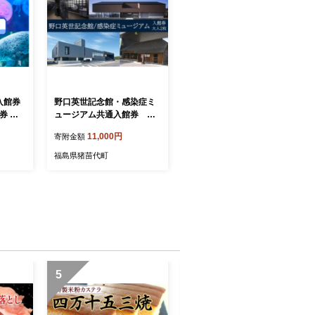
入館券
野口英世記念館・感染症ミ
券 体
ュージアム共通入館券 大
人 デー
人ペア[№5771-1276]
11,000円
寄附金額
プレゼ
福島県猪苗代町
5
6