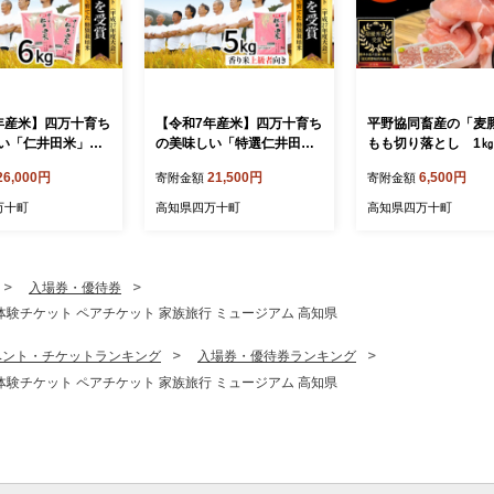
年産米】四万十育ち
【令和7年産米】四万十育ち
平野協同畜産の「麦豚
い「仁井田米」
の美味しい「特選仁井田
もも切り落とし 1㎏
り）6kg（3kg×2
米」香り米50％入り（5k
g×2パック） 四万
26,000円
21,500円
6,500円
寄附金額
寄附金額
米 米 おこめ 精米
g） 米 おこめ 精米 特別栽培
ク Ahc-B06 国産 ぶ
米 受賞 おいしい
米 香り米 ブレンド米 ／Bm
肉 肉 お肉 もも 国産
万十町
高知県四万十町
高知県四万十町
人気 3キロ ／Bmu
u-E65
産ぶた肉 冷凍 小分
焼き 豚丼
入場券・優待券
体験チケット ペアチケット 家族旅行 ミュージアム 高知県
ベント・チケットランキング
入場券・優待券ランキング
体験チケット ペアチケット 家族旅行 ミュージアム 高知県