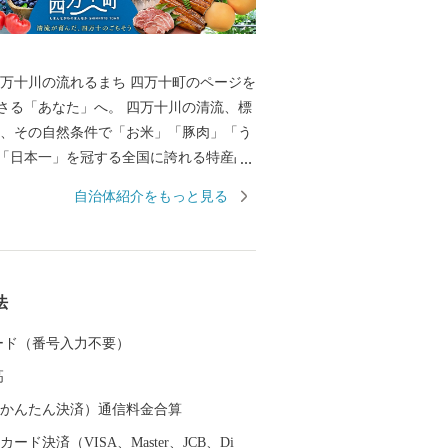
の流れるまち 四万十町のページを
さる「あなた」へ。 四万十川の清流、標
台地、その自然条件で「お米」「豚肉」「う
「日本一」を冠する全国に誇れる特産品
す。 秋は「糖度の高さと味わいの良さ」
自治体紹介をもっと見る
首都圏にも販路が拡大された「栗」も人
の「日本最後の清流」といわれる四万十川
するのが「四万十町」です。 わたした
産者は、この自然の中で 「お礼の品
法
四万十町の魅力をあなたに知っていただ
 カード（番号入力不要）
ぞ、豊かな日本の自然の恵みを、ご堪能く
高
（auかんたん決済）通信料金合算
ード決済（VISA、Master、JCB、Di