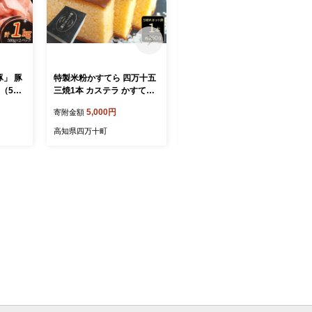
」 豚
特製米粉かすてら 四万十五
四万十の米粉カステラ【龍
（500
三焼1本 カステラ かすてら
馬の太鼓判】 四万十の緑茶
十ポー
スイーツ 菓子 洋菓子 Bmu-
味半斤1本／Bmu-82 焼き菓
5,000円
5,000円
寄附金額
寄附金額
た肉 豚
83
子 お菓子 緑茶 グルテンフ
豚肉 国
リー 米粉 カステラ 半斤 ス
高知県四万十町
高知県四万十町
け 生姜
イーツ 和菓子 米粉スイーツ
米粉菓子