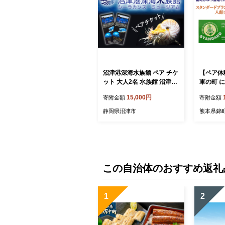
沼津港深海水族館 ペア チケ
【ペア体
ット 大人2名 水族館 沼津港
軍の町 
シーラカンス ミュージアム
ュージア
15,000円
寄附金額
寄附金額
体験 プレゼント 贈答 ギフ
プランペ
ト 観光 旅行 静岡県 沼津
年間有効
静岡県沼津市
熊本県錦
この自治体のおすすめ返礼
1
2