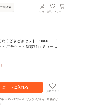
詳細検索
ログイン
お気に入り
カート
方
わくどきどきセット Okt-01 ／
 ペアチケット 家族旅行 ミュージ
円
お気に入り
の自治体へ寄附申込いただいた場合、返礼品は
ん。