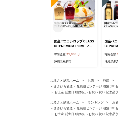
国産バニラシロップ CLASS
国産バニラ
IC+PREMIUM 150ml 2本
C+PREM
セット 195-6
ット 195
21,000円
寄附金額
寄附金額
沖縄県糸満市
沖縄県糸
ふるさと納税ホーム
お酒
泡盛
＜まさひろ酒造＞ 瓶熟成ビンテージ 泡盛 6本 セット 
ト お土産 誕生日 結婚祝い お祝い 祝い 記念品 
ふるさと納税ホーム
ランキング
お
＜まさひろ酒造＞ 瓶熟成ビンテージ 泡盛 6本 セット 
ト お土産 誕生日 結婚祝い お祝い 祝い 記念品 