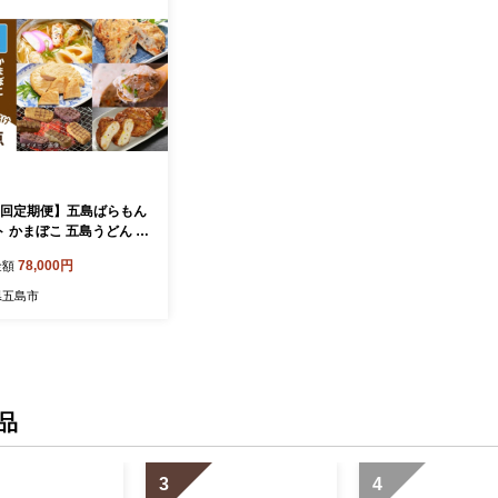
3回定期便】五島ばらもん
 かまぼこ 五島うどん 五
しまおう [PAY039]
78,000円
金額
県五島市
品
3
4