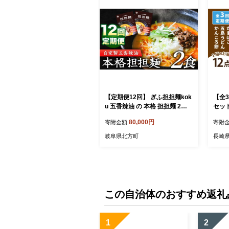
【定期便12回】 ぎふ担担麺kok
【全
u 五香辣油 の 本格 担担麺 2食
セット
セット | タンタンメン 担々麺 冷
島市/
80,000円
寄附金額
寄附
凍 時短 簡単 ピリ辛 自家製 濃厚
スープ ストレート 中太麺 麺 麺
岐阜県北方町
長崎
類 五香辣油 岐阜県産豚ひき肉
生活応援 ストック 岐阜県 北方
町
この自治体のおすすめ返礼
1
2