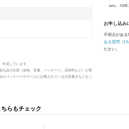
と短くなり、
ners、AM
た、農漁業も
産物の国際的物
お申し込み
に糸満市は、
性を大きく秘
不明点がある
見をし、魅力
ある質問（FA
にご注目くだ
ださい。
、作成しています。
返礼品の仕様（規格、容量、パッケージ、原材料など）が変
品のパッケージやラベルに記載されている注意書きなどをご
こちらもチェック