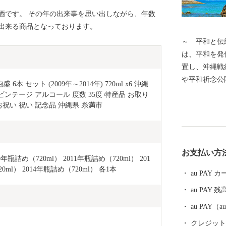
酒です。 その年の出来事を思い出しながら、年数
出来る商品となっております。
～ 平和と伝統
は、平和を発
置し、沖縄戦
や平和祈念公
セット (2009年～2014年) 720ml x6 沖縄 
存在するなど
ビンテージ アルコール 度数 35度 特産品 お取り
ちで、修学旅
お祝い 祝い 記念品 沖縄県 糸満市 
糸満市は、伝
レーや糸満大
サーなどの伝
お支払い方
しい旧暦文化
0年瓶詰め（720ml） 2011年瓶詰め（720ml） 201
糸満市は、未
0ml） 2014年瓶詰め（720ml） 各1本
au PAY
や潮崎町など
au PAY 残
興住宅街が形
り、観光にも
au PAY
車線開通によ
クレジットカ