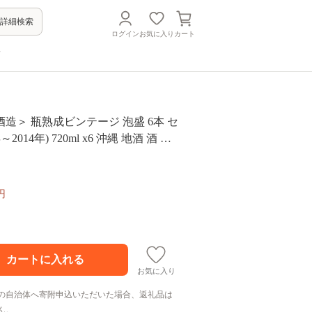
詳細検索
ログイン
お気に入り
カート
方
造＞ 瓶熟成ビンテージ 泡盛 6本 セ
～2014年) 720ml x6 沖縄 地酒 酒 お
 アワモリ 古酒 ビンテージ アルコー
5度 特産品 お取り寄せ ギフト お土産
祝い お祝い 祝い 記念品 沖縄県 糸満
円
お気に入り
の自治体へ寄附申込いただいた場合、返礼品は
ん。