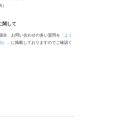
多くの企業誘致も見込まれています。ま
EX）
盛んですが、特に卸売市場を整備し、水
流拠点を目指しています。 このよう
に関して
平和と伝統と未来が交差する発展の可能
めたまちです。糸満市でたくさんの再発
場合、お問い合わせの多い質問を
「よく
を楽しむとともに、今後の新しい糸満市
Q）」
に掲載しておりますのでご確認く
さい。