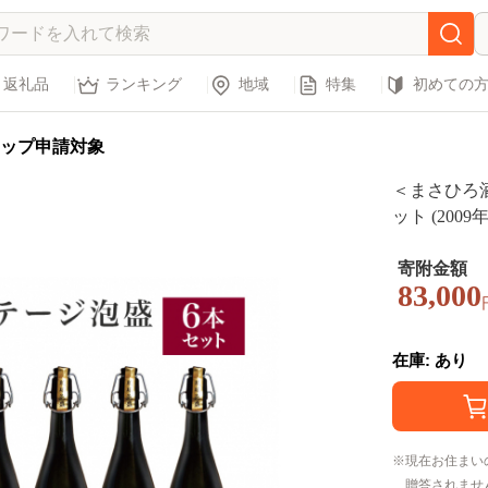
返礼品
ランキング
地域
特集
初めての
ップ申請対象
＜まさひろ酒
ット (2009年
酒 あわもり
ル 度数 3
寄附金額
83,000
誕生日 結婚
市
在庫: あり
現在お住まい
贈答されませ