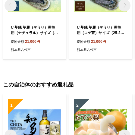
い草縄 草履（ぞうり）男性
い草縄 草履（ぞうり）男性
用（ナチュラル）サイズ（2
用（コゲ茶）サイズ（25-26
5-26cm目安） イ草 履物 サ
cm目安） こげ茶 イ草 履物
21,000円
21,000円
寄附金額
寄附金額
ンダル メンズ ファッション
サンダル メンズ ファッショ
涼しい 和装 天然素材 ぞうり
ン 涼しい 和装 天然素材 ぞう
熊本県八代市
熊本県八代市
和風 通気性 国産 日本製 九州
り 和風 通気性 国産 日本製
産
九州産
この自治体のおすすめ返礼品
1
2