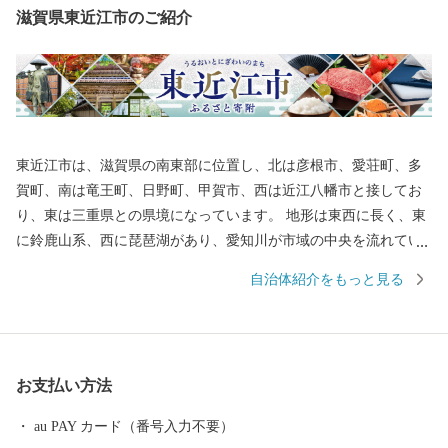
滋賀県東近江市のご紹介
東近江市は、滋賀県の南東部に位置し、北は彦根市、愛荘町、多
賀町、南は竜王町、日野町、甲賀市、西は近江八幡市と接してお
り、東は三重県との県境になっています。 地形は東西に長く、東
に鈴鹿山系、西に琵琶湖があり、愛知川が市域の中央を流れてい
ます。また、市の南西部には日野川が流れています。この両川の
自治体紹介をもっと見る
流域には平地や丘陵地が広がり、緑豊かな田園地帯を形成してい
ます。さらに地域内には箕作山（みつくりやま）や繖山（きぬが
さやま）などが点在し、豊かな自然に恵まれています。 総面積
は、約388平方キロメートル（滋賀県総面積の約9.7％）で、高島
お支払い方法
市・長浜市・甲賀市・大津市に次いで県内で5番目に大きな市で
す。
au PAY カード（番号入力不要）