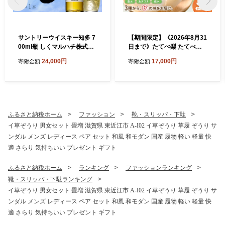
サントリーウイスキー知多 7
【期間限定】《2026年8月31
00ml瓶 しくマルハチ株式会
日まで》たてべ梨 たてべ大
社 滋賀県 東近江市 B-B22 ウ
凧果樹生産組合 滋賀県 東近
24,000円
17,000円
寄附金額
寄附金額
イスキー 知多 シングルグレ
江市 A-D28 梨 フルーツ 果物
ーン 国産ウイスキー サント
和梨 完熟 豊水 南水 あきづき
リー 700ml 瓶 ハイボール 洋
5kg 旬
酒 酒 ギフト
ふるさと納税ホーム
ファッション
靴・スリッパ・下駄
イ草ぞうり 男女セット 畳増 滋賀県 東近江市 A-I02 イ草ぞうり 草履 ぞうり サ
ンダル メンズ レディース ペア セット 和風 和モダン 国産 履物 軽い 軽量 快
適 さらり 気持ちいい プレゼント ギフト
ふるさと納税ホーム
ランキング
ファッションランキング
靴・スリッパ・下駄ランキング
イ草ぞうり 男女セット 畳増 滋賀県 東近江市 A-I02 イ草ぞうり 草履 ぞうり サ
ンダル メンズ レディース ペア セット 和風 和モダン 国産 履物 軽い 軽量 快
適 さらり 気持ちいい プレゼント ギフト