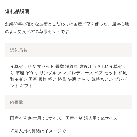
返礼品説明
創業80年の確かな技術とこだわりの国産イ草を使った、履き心地
のよい男女ペアの草履セットです。
返礼品名
イ草ぞうり 男女セット 畳増 滋賀県 東近江市 A-I02 イ草ぞう
り 草履 ぞうり サンダル メンズ レディース ペア セット 和風 
和モダン 国産 履物 軽い 軽量 快適 さらり 気持ちいい プレゼ
ント ギフト
内容量
国産イ草 紳士用：Lサイズ、国産イ草 婦人用：Mサイズ 
※婦人用の鼻緒はイメージです