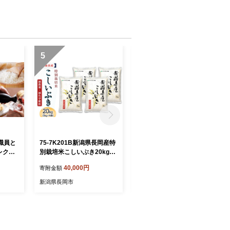
5
6
職員と
75-7K201B新潟県長岡産特
75-7K10ZB【12ヶ月連続お
レクト
別栽培米こしいぶき20kg
届け】新潟県長岡産特別栽
（5kg×4袋）【2026年8月
培米こしいぶき10kg（5kg×
40,000円
240,000円
寄附金額
寄附金額
発送】
2袋）【2026年8月発送開
始】
新潟県長岡市
新潟県長岡市