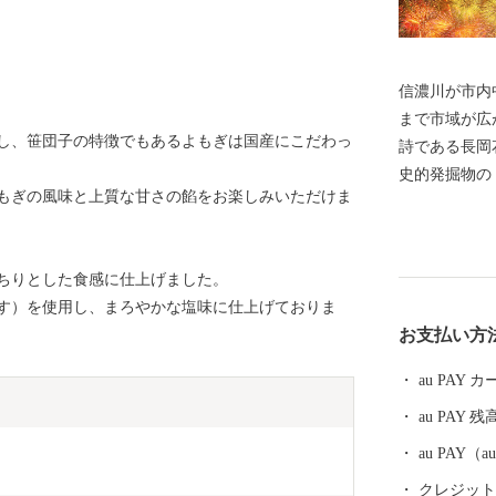
信濃川が市内
まで市域が広が
し、笹団子の特徴でもあるよもぎは国産にこだわっ
詩である長岡
史的発掘物の
もぎの風味と上質な甘さの餡をお楽しみいただけま
本酒や、長岡
付けが増加し
明媚な棚田な
ちりとした食感に仕上げました。
豊かなエリアが包括
す）を使用し、まろやかな塩味に仕上げておりま
の代名詞「コ
お支払い方
や農薬を減ら
ラスです。 お礼の品には色もつやも最高のコシヒカリ
au PAY
をはじめとし
au PAY 残
ふるさと納税
au PAY
クレジットカ