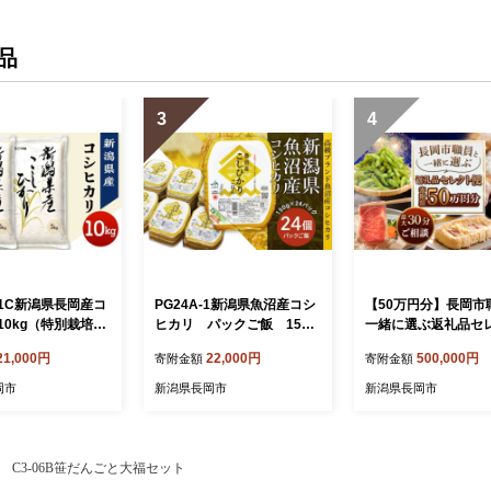
品
3
4
101C新潟県長岡産コ
PG24A-1新潟県魚沼産コシ
【50万円分】長岡市
10kg（特別栽培
ヒカリ パックご飯 150g
一緒に選ぶ返礼品セ
26年8月下旬発
×24パック
便
21,000円
22,000円
500,000円
寄附金額
寄附金額
岡市
新潟県長岡市
新潟県長岡市
C3-06B笹だんごと大福セット