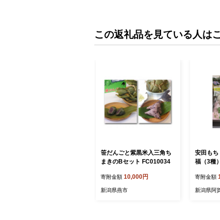
この返礼品を見ている人は
笹だんごと紫黒米入三角ち
安田もち
まきのBセット FC010034
福（3種
ット 和菓
10,000円
寄附金額
寄附金額
子 大福 冷
新潟県燕市
新潟県阿