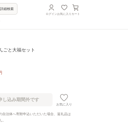
詳細検索
ログイン
お気に入り
カート
方
笹だんごと大福セット
円
お気に入り
の自治体へ寄附申込いただいた場合、返礼品は
ん。