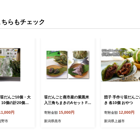
こちらもチェック
 笹だんご10個・大
笹だんごと燕市産の紫黒米
団子 手作り笹だんご
）10個の計20個セ
入三角ちまきのAセット FC
き 各10個 おやつ
子 菓子 だんご 団
015079
11,000円
15,000円
12,000円
寄附金額
寄附金額
凍 3E01011
賀野市
新潟県燕市
新潟県上越市