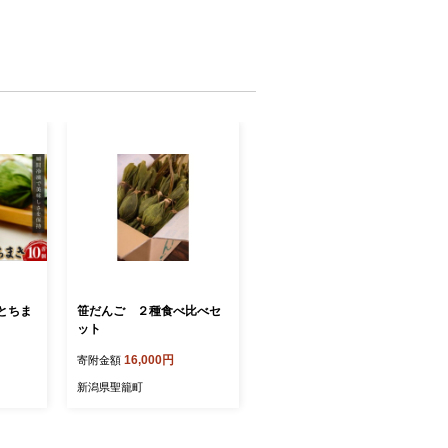
とちま
笹だんご ２種食べ比べセ
ット
16,000円
寄附金額
新潟県聖籠町