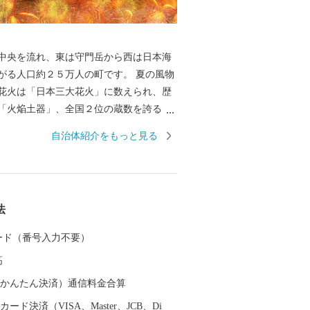
中央を流れ、東は守門岳から西は日本海
る人口約２５万人の町です。 夏の風物
花火は「日本三大花火」に数えられ、歴
「火焔土器」、全国２位の蔵数を誇る日
野菜などの食の名産品、海外からも買い
自治体紹介をもっと見る
ている錦鯉、豊かな自然を生かした風光
ど、さまざまな特色と文化を持った個性
されています。 さらに、うまい米
シヒカリ」は、長岡市が発祥。化学肥料
法
した特別栽培米の生産量は全国トップク
 カード（番号入力不要）
た長岡自慢の品をご用意しました。ぜひ
高
で長岡を応援してください！
（auかんたん決済）通信料金合算
ード決済（VISA、Master、JCB、Di