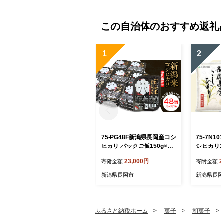
この自治体のおすすめ返礼
1
2
75-PG48F新潟県長岡産コシ
75-7N
ヒカリ パックご飯150g×48
シヒカリ
個（特別栽培米）
米）【20
23,000円
寄附金額
寄附金額
送】
新潟県長岡市
新潟県長
ふるさと納税ホーム
菓子
和菓子