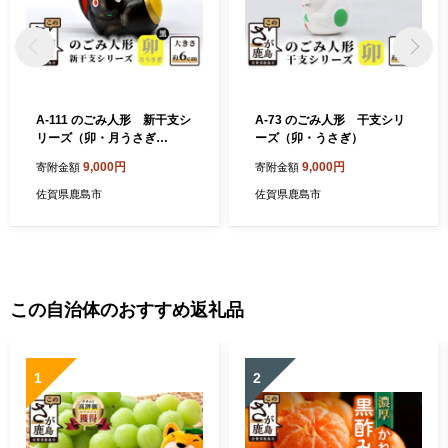
A-111 のごみ人形 新干支シ
A-73 のごみ人形 干支シリ
リーズ（卯・月うさぎ
ーズ（卯・うさぎ）
【黒】）
9,000円
9,000円
寄附金額
寄附金額
佐賀県鹿島市
佐賀県鹿島市
この自治体のおすすめ返礼品
1
2