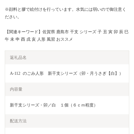
※顔料と膠で絵付けを行っています。水気には弱いので御注意く
ださい。​
【関連キーワード】佐賀県 鹿島市 干支 シリーズ 子 丑 寅 卯 辰 巳
午 未 申 酉 戌 亥 人形 風習 おススメ
返礼品名
A-112  のごみ人形　新干支シリーズ（卯・月うさぎ【白】）
内容量
新干支シリーズ・卯／白　１個（６ｃｍ程度）
配送方法