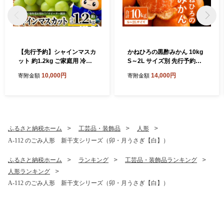
【先行予約】シャインマスカ
かねひろの黒酢みかん 10kg
ット 約1.2kg ご家庭用 冷蔵
S～2L サイズ別 先行予約《1
発送【2026年8月上旬以降発
1月下旬～1月上旬頃発送予
10,000円
14,000円
寄附金額
寄附金額
送】 B-658
定》温州みかん ふるさと納
税 みかん10kg 大容量 フルー
ツ 甘い ジューシー 果物 蜜柑
お取り寄せ 農家直送 国産 九
州 佐賀県 鹿島市 送料無料 B-
911
ふるさと納税ホーム
工芸品・装飾品
人形
A-112 のごみ人形 新干支シリーズ（卯・月うさぎ【白】）
ふるさと納税ホーム
ランキング
工芸品・装飾品ランキング
人形ランキング
A-112 のごみ人形 新干支シリーズ（卯・月うさぎ【白】）