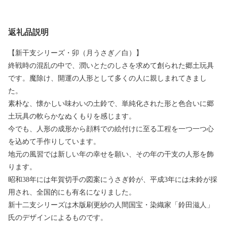
返礼品説明
【新干支シリーズ・卯（月うさぎ／白）】
終戦時の混乱の中で、潤いとたのしさを求めて創られた郷土玩具
です。魔除け、開運の人形として多くの人に親しまれてきまし
た。
素朴な、懐かしい味わいの土鈴で、単純化された形と色合いに郷
土玩具の軟らかなぬくもりを感じます。
今でも、人形の成形から顔料での絵付けに至る工程を一つ一つ心
を込めて手作りしています。
地元の風習では新しい年の幸せを願い、その年の干支の人形を飾
ります。
昭和38年には年賀切手の図案にうさぎ鈴が、平成3年には未鈴が採
用され、全国的にも有名になりました。
新十二支シリーズは木版刷更紗の人間国宝・染織家「鈴田滋人」
氏のデザインによるものです。