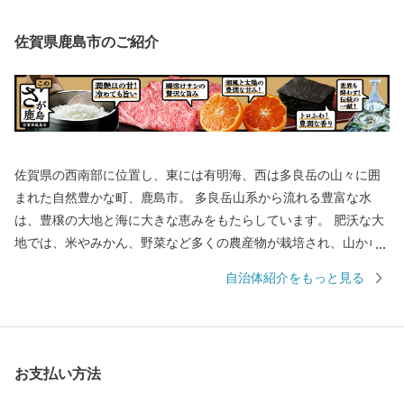
佐賀県鹿島市のご紹介
佐賀県の西南部に位置し、東には有明海、西は多良岳の山々に囲
まれた自然豊かな町、鹿島市。 多良岳山系から流れる豊富な水
は、豊穣の大地と海に大きな恵みをもたらしています。 肥沃な大
地では、米やみかん、野菜など多くの農産物が栽培され、山から
の栄養分をふんだんに含んだ水が流れ着く有明海では、ムツゴロ
自治体紹介をもっと見る
ウなどの希少な生物や日本一の海苔を育んでいます。 年間300万
人の参拝客が訪れる日本三大稲荷の一つ「祐徳稲荷神社」や、有
明海の自然を活かしたイベント「鹿島ガタリンピック」など、訪
れた人が見て、体験して、楽しめる観光スポットもあります。 県
お支払い方法
下有数の酒どころでもあり、毎年3月に市内6蔵が同時に蔵開きを
行う「鹿島酒蔵ツーリズム