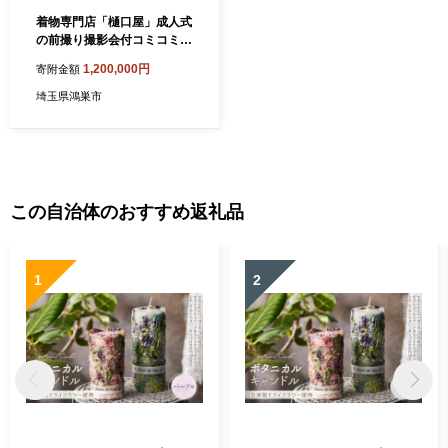
着物専門店「樋口屋」成人式
の前撮り撮影会付コミコミプ
ラン【振袖購入Aコース】／
1,200,000円
寄附金額
成人式 振袖 前撮り 撮影会 ヘ
アメイク 着付け 振袖購入 着
埼玉県鴻巣市
物専門店 コミコミプラン 写
真アルバム ロケ撮影 アフタ
ーサービス 着物レンタル 着
物チケット 和装 成人式準備
No.423
この自治体のおすすめ返礼品
1
2