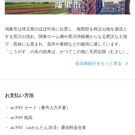
鴻巣市は埼玉県のほぼ中央に位置し、南西部を秩父山地を源流と
する荒川が流れ、関東ローム層や荒川沖積層からなる肥沃な土地
で、気候にも恵まれ、花卉や果樹などの栽培に適しています。
「こうのす」の名の由来は、かつてこの地に无邪志国（むさしの
くに）の国府が置かれたことから「国府の州」が「こうのす」と
自治体紹介をもっと見る
転じ、後に「鴻（こうのとり）伝説」から「鴻巣」の字を当てる
ようになったと伝えられています。 昭和29年に1町5村（鴻巣町、
箕田村、田間宮村、馬室村、笠原村、常光村）が合併して県内17
番目の市として誕生した本市は、江戸時代には中山道の宿場町と
お支払い方法
して栄え、380年余の伝統を誇る「ひな人形のまち」として、また
近年では「花のまち」としても全国にその名が知られています。
au PAY カード（番号入力不要）
平成17年10月1日に、吹上町、川里町と合併し、新鴻巣市が誕生し
au PAY 残高
ました。 現在では首都圏50キロメートル圏内という地理的条件に
恵まれ、県央部の中核都市として発展を続けています。
au PAY（auかんたん決済）通信料金合算