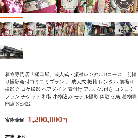
着物専門店「樋口屋」成人式・振袖レンタルDコース 前撮
り撮影会付コミコミプラン ／ 成人式 振袖 レンタル 前撮り
撮影会 ロケ撮影 ヘアメイク 着付け アルバム付き コミコミ
プラン チケット 和装 小物込み モデル撮影 体験 伝統 着物専
門店 No.422
1,200,000
寄附金額
円
在庫: あり