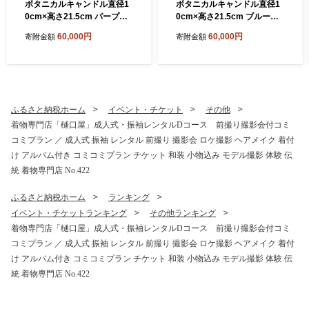
ボタニカルキャンドル直径1
ボタニカルキャンドル直径1
0cm×高さ21.5cm パープル
0cm×高さ21.5cm ブルー系
系 ／ ボタニカルキャンドル
／ ボタニカルキャンドル ド
60,000円
60,000円
寄附金額
寄附金額
ドライフラワーキャンドル
ライフラワーキャンドル 観
観賞用キャンドル フラワー
賞用キャンドル フラワーキ
キャンドル インテリア 雑貨
ャンドル インテリア 雑貨 ナ
ナチュラルインテリア 北欧
チュラルインテリア 北欧イ
インテリア ギフト プレゼン
ンテリア ギフト プレゼント
ト 誕生日 新築祝い おしゃれ
誕生日 新築祝い おしゃれ 癒
ふるさと納税ホーム
イベント・チケット
その他
癒し空間 季節の花 ドライフ
し空間 季節の花 ドライフラ
着物専門店「樋口屋」成人式・振袖レンタルDコース 前撮り撮影会付コミ
ラワー 埼玉県 No.638-06
ワー 埼玉県 No.638-05
コミプラン ／ 成人式 振袖 レンタル 前撮り 撮影会 ロケ撮影 ヘアメイク 着付
け アルバム付き コミコミプラン チケット 和装 小物込み モデル撮影 体験 伝
統 着物専門店 No.422
ふるさと納税ホーム
ランキング
イベント・チケットランキング
その他ランキング
着物専門店「樋口屋」成人式・振袖レンタルDコース 前撮り撮影会付コミ
コミプラン ／ 成人式 振袖 レンタル 前撮り 撮影会 ロケ撮影 ヘアメイク 着付
け アルバム付き コミコミプラン チケット 和装 小物込み モデル撮影 体験 伝
統 着物専門店 No.422