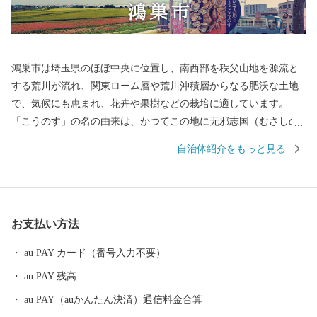
鴻巣市は埼玉県のほぼ中央に位置し、南西部を秩父山地を源流と
する荒川が流れ、関東ローム層や荒川沖積層からなる肥沃な土地
で、気候にも恵まれ、花卉や果樹などの栽培に適しています。
「こうのす」の名の由来は、かつてこの地に无邪志国（むさしの
くに）の国府が置かれたことから「国府の州」が「こうのす」と
自治体紹介をもっと見る
転じ、後に「鴻（こうのとり）伝説」から「鴻巣」の字を当てる
ようになったと伝えられています。 昭和29年に1町5村（鴻巣町、
箕田村、田間宮村、馬室村、笠原村、常光村）が合併して県内17
番目の市として誕生した本市は、江戸時代には中山道の宿場町と
お支払い方法
して栄え、380年余の伝統を誇る「ひな人形のまち」として、また
近年では「花のまち」としても全国にその名が知られています。
au PAY カード（番号入力不要）
平成17年10月1日に、吹上町、川里町と合併し、新鴻巣市が誕生し
au PAY 残高
ました。 現在では首都圏50キロメートル圏内という地理的条件に
恵まれ、県央部の中核都市として発展を続けています。
au PAY（auかんたん決済）通信料金合算