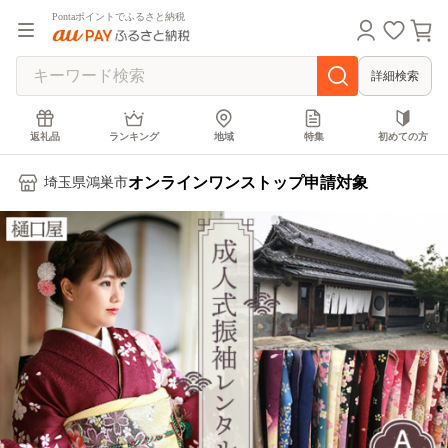
Pontaポイントでふるさと納税
詳細検索
返礼品
ランキング
地域
特集
初めての方
オンラインワンストップ申請対象
埼玉県鴻巣市