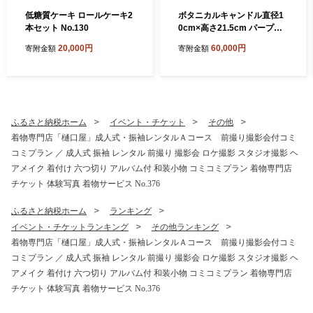
低糖質ケーキ ロールケーキ2
ボタニカルキャンドル直径1
本セット No.130
0cm×高さ21.5cm パープル
系 ／ ボタニカルキャンドル
20,000円
60,000円
寄附金額
寄附金額
ドライフラワーキャンドル
観賞用キャンドル フラワー
キャンドル インテリア 雑貨
ナチュラルインテリア 北欧
インテリア ギフト プレゼン
ト 誕生日 新築祝い おしゃれ
ふるさと納税ホーム
イベント・チケット
その他
癒し空間 季節の花 ドライフ
着物専門店「樋口屋」成人式・振袖レンタルＡコース 前撮り撮影会付コミ
ラワー 埼玉県 No.638-06
コミプラン ／ 成人式 振袖 レンタル 前撮り 撮影会 ロケ撮影 スタジオ撮影 ヘ
アメイク 着付け 六つ切り アルバム付 和装小物 コミコミプラン 着物専門店
チケット 体験写真 着物サービス No.376
ふるさと納税ホーム
ランキング
イベント・チケットランキング
その他ランキング
着物専門店「樋口屋」成人式・振袖レンタルＡコース 前撮り撮影会付コミ
コミプラン ／ 成人式 振袖 レンタル 前撮り 撮影会 ロケ撮影 スタジオ撮影 ヘ
アメイク 着付け 六つ切り アルバム付 和装小物 コミコミプラン 着物専門店
チケット 体験写真 着物サービス No.376