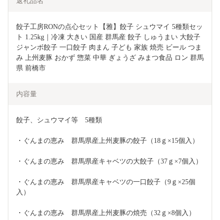
返礼品名
餃子工房RONの点心セット【雅】餃子 シュウマイ 5種類セッ
ト 1.25kg｜冷凍 大きい 国産 群馬産 餃子 しゅうまい 大餃子 
ジャンボ餃子 一口餃子 肉まん 子ども 家族 焼売 ビール つま
み 上州麦豚 おかず 惣菜 中華 ぎょうざ みまつ食品 ロン 群馬
県 前橋市
内容量
餃子、シュウマイ等　5種類
・ぐんまの恵み　群馬県産上州麦豚の餃子（18ｇ×15個入）
・ぐんまの恵み　群馬県産キャベツの大餃子（37ｇ×7個入）
・ぐんまの恵み　群馬県産キャベツの一口餃子（9ｇ×25個
入）
・ぐんまの恵み　群馬県産上州麦豚の焼売（32ｇ×8個入）