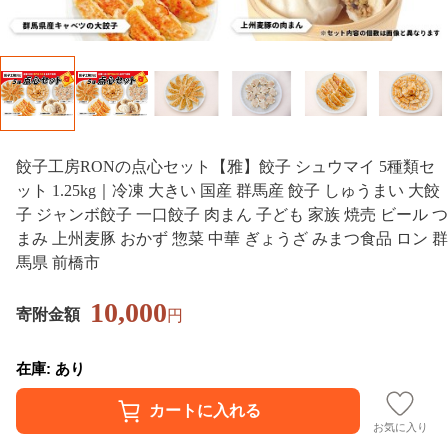
餃子工房RONの点心セット【雅】餃子 シュウマイ 5種類セ
ット 1.25kg｜冷凍 大きい 国産 群馬産 餃子 しゅうまい 大餃
子 ジャンボ餃子 一口餃子 肉まん 子ども 家族 焼売 ビール つ
まみ 上州麦豚 おかず 惣菜 中華 ぎょうざ みまつ食品 ロン 群
馬県 前橋市
10,000
寄附金額
円
在庫: あり
お気に入り