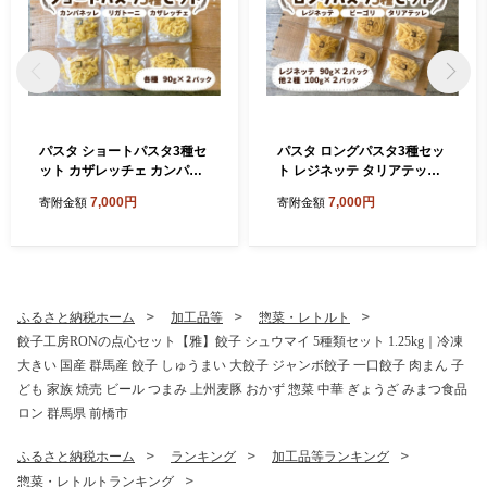
パスタ ショートパスタ3種セ
パスタ ロングパスタ3種セッ
ット カザレッチェ カンパネ
ト レジネッテ タリアテッレ
ッレ リガトーニ｜生パスタ
ビーゴリ｜生パスタ パスタ
7,000円
7,000円
寄附金額
寄附金額
パスタ コナリエ 簡単 本格 シ
コナリエ 簡単 本格 ロングパ
ョートパスタ カザレッチェ
スタ レジネッテ タリアテッ
カンパネッレ リガトーニ 小
レ ビーゴリ 小麦 珍しい めず
麦 珍しい めずらしい おいし
らしい おいしい 楽しい おう
い 楽しい おうちごはん 簡単
ちごはん 簡単ご飯 コナリエ
ご飯 コナリエ 群馬県 前橋市
群馬県 前橋市
ふるさと納税ホーム
加工品等
惣菜・レトルト
餃子工房RONの点心セット【雅】餃子 シュウマイ 5種類セット 1.25kg｜冷凍
大きい 国産 群馬産 餃子 しゅうまい 大餃子 ジャンボ餃子 一口餃子 肉まん 子
ども 家族 焼売 ビール つまみ 上州麦豚 おかず 惣菜 中華 ぎょうざ みまつ食品
ロン 群馬県 前橋市
ふるさと納税ホーム
ランキング
加工品等ランキング
惣菜・レトルトランキング