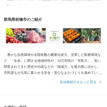
い。
群馬県前橋市のご紹介
豊かな自然環境や全国有数の農業生産力、充実した医療環境な
ど、「生命」に関する地域特性や、34万市民の「市民力」、長い
間育まれてきた歴史や伝統などの「地域力」を最大限に活かし、
市民誰もが元気に暮らせる安全・安心なまちづくりを進めていま
す。 ふるさと納税制度の実施にあたっては、全国の賛同者とと
自治体紹介をもっと見る
もに事業を推進したい13のプロジェクトコース と市長一任コース
の計14通りの使い道を掲載させていただき、多様な本市の特産品
や体験サービスを返礼品としてご用意させていただいておりま
す。 前橋市出身の皆様、全国にお住まいの皆様には、「前橋」