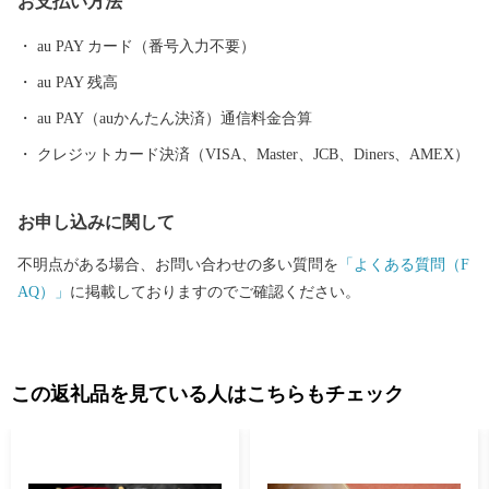
お支払い方法
づくりにご協力いただくとともに、本市在住の皆様におかれて
も、市外でご活躍されている多くの方々に、前橋市への「ふるさ
au PAY カード（番号入力不要）
と納税」についてご案内いただきますよう、お願い申し上げま
au PAY 残高
す。 全国の皆様からの温かい応援を心からお待ちしています。
au PAY（auかんたん決済）通信料金合算
クレジットカード決済（VISA、Master、JCB、Diners、AMEX）
お申し込みに関して
不明点がある場合、お問い合わせの多い質問を
「よくある質問（F
AQ）」
に掲載しておりますのでご確認ください。
この返礼品を見ている人はこちらもチェック