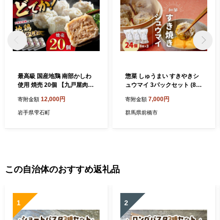
最高級 国産地鶏 南部かしわ
惣菜 しゅうまい すきやきシ
使用 焼売 20個 【九戸屋肉
ュウマイ 3パックセット (8個
店】 鶏肉 鳥肉 とりにく 鶏
×3) 冷凍 | 電子レンジOK し
12,000円
7,000円
寄附金額
寄附金額
鳥 とり 肉 にく しゅうまい
ゅうまい シュウマイ 国産豚
シュウマイ シューマイ 冷凍
肉 すき焼き 食べやすいサイ
岩手県雫石町
群馬県前橋市
食品 冷食 惣菜 総菜 中華 中
ズ ヘルシー 冷凍食品 お取り
華惣菜 中華総菜 点心 大きい
寄せ 点心 おかず おつまみ 惣
ジャンボ おかず おつまみ 弁
菜 詰め合わせ 簡単調理 セッ
当 高級 国産 地鶏 贈り物 家
ト 中華料理 弁当 群馬県 前橋
庭用 自宅用 仕送り 人気 おす
市
すめ
この自治体のおすすめ返礼品
1
2