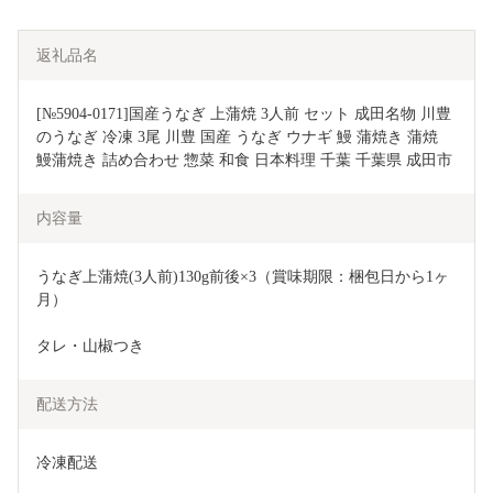
返礼品名
[№5904-0171]国産うなぎ 上蒲焼 3人前 セット 成田名物 川豊
のうなぎ 冷凍 3尾 川豊 国産 うなぎ ウナギ 鰻 蒲焼き 蒲焼 
鰻蒲焼き 詰め合わせ 惣菜 和食 日本料理 千葉 千葉県 成田市
内容量
うなぎ上蒲焼(3人前)130g前後×3（賞味期限：梱包日から1ヶ
月）
タレ・山椒つき
配送方法
冷凍配送