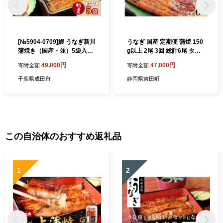
[№5904-0709]鰻 うなぎ新川
うなぎ 国産 定期便 蒲焼 150
蒲焼き（国産・並）5袋入り
g以上 2尾 3回 総計6尾 タレ
うなぎ ウナギ うなぎ蒲焼 蒲
山椒 付き 冷凍 [大井川うなぎ
49,000円
47,000円
寄附金額
寄附金額
焼 国産 国産うなぎ 三河一色
静岡県 吉田町 22424567] 鰻
産 タレ付き うな重 冷凍 成田
ウナギ うなぎかば焼き うな
千葉県成田市
静岡県吉田町
市 千葉県
ぎ蒲焼き 鰻蒲焼 鰻蒲焼き ウ
ナギかば焼き 真空パック 静
岡県産 unagi ◎
この自治体のおすすめ返礼品
1
2