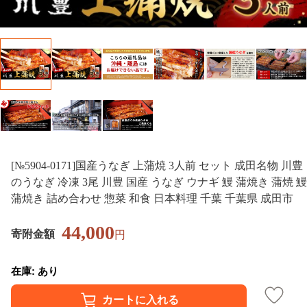
[№5904-0171]国産うなぎ 上蒲焼 3人前 セット 成田名物 川豊
のうなぎ 冷凍 3尾 川豊 国産 うなぎ ウナギ 鰻 蒲焼き 蒲焼 鰻
蒲焼き 詰め合わせ 惣菜 和食 日本料理 千葉 千葉県 成田市
44,000
寄附金額
円
在庫: あり