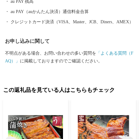
au PAY 残高
納税をしていただいた方にこころばかりではありますが、成田市
ゆかりのお礼の品をお送りいたします。 本市の持つ多彩な魅力を
au PAY（auかんたん決済）通信料金合算
改めて感じていただけたら幸いです。
クレジットカード決済（VISA、Master、JCB、Diners、AMEX）
お申し込みに関して
不明点がある場合、お問い合わせの多い質問を
「よくある質問（F
AQ）」
に掲載しておりますのでご確認ください。
この返礼品を見ている人はこちらもチェック