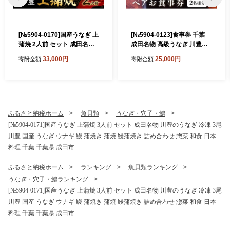
[№5904-0170]国産うなぎ 上
[№5904-0123]食事券 千葉
蒲焼 2人前 セット 成田名物
成田名物 高級うなぎ 川豊の
川豊のうなぎ 冷凍 2尾 川豊
うなぎ ペア チケット うな重
33,000円
25,000円
寄附金額
寄附金額
国産 うなぎ ウナギ 鰻 蒲焼き
と肝吸いセット レストラン
蒲焼 鰻蒲焼き 詰め合わせ 惣
お食事券 ペアチケット 川豊
菜 和食 日本料理 千葉 千葉県
国産うなぎ うなぎ うな重 肝
成田市
吸い セット 日本料理 高級品
ギフト 贈り物 プレゼント 千
葉県 成田市
ふるさと納税ホーム
魚貝類
うなぎ・穴子・鱧
[№5904-0171]国産うなぎ 上蒲焼 3人前 セット 成田名物 川豊のうなぎ 冷凍 3尾
川豊 国産 うなぎ ウナギ 鰻 蒲焼き 蒲焼 鰻蒲焼き 詰め合わせ 惣菜 和食 日本
料理 千葉 千葉県 成田市
ふるさと納税ホーム
ランキング
魚貝類ランキング
うなぎ・穴子・鱧ランキング
[№5904-0171]国産うなぎ 上蒲焼 3人前 セット 成田名物 川豊のうなぎ 冷凍 3尾
川豊 国産 うなぎ ウナギ 鰻 蒲焼き 蒲焼 鰻蒲焼き 詰め合わせ 惣菜 和食 日本
料理 千葉 千葉県 成田市