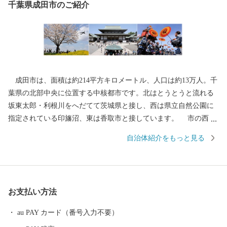
千葉県成田市のご紹介
成田市は、面積は約214平方キロメートル、人口は約13万人。千
葉県の北部中央に位置する中核都市です。北はとうとうと流れる
坂東太郎・利根川をへだてて茨城県と接し、西は県立自然公園に
指定されている印旛沼、東は香取市と接しています。 市の西側
には根木名川、東側には大須賀川が流れ、それらを取り囲むよう
自治体紹介をもっと見る
に広大な水田地帯や肥沃な北総台地の畑地帯が広がっています。
北部から東部にかけては丘陵地には工業団地やゴルフ場が点在
し、南には日本の空の玄関口・成田国際空港があります。 ま
た、市の中心部である成田地区は1000年以上の歴史がある成田山
お支払い方法
新勝寺の門前町として栄え、毎年多くの参詣客でにぎわいます。
市内には数多くの寺社が点在しており、豊かな水と緑に囲まれ伝
au PAY カード（番号入力不要）
統的な姿と国際的な姿が融合した都市です。 成田市にふるさと