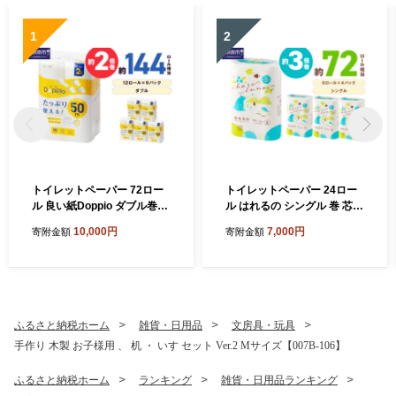
1
2
トイレットペーパー 72ロー
トイレットペーパー 24ロー
ル 良い紙Doppio ダブル巻
ル はれるの シングル 巻 芯な
【配送不可地域：北海道・沖
し 約3倍巻【配送不可地域：
10,000円
7,000円
寄附金額
寄附金額
縄】【60営業日以内に発
北海道・沖縄】【2026年8月
送】12ロール 6パック トイ
お届け】【020E-021】
レ 人気 日用品 生活用品 消耗
品 防災 備蓄 大阪府 泉南市
新生活 やわらか 無香料 【02
0D-010】
ふるさと納税ホーム
雑貨・日用品
文房具・玩具
手作り 木製 お子様用 、 机 ・ いす セット Ver.2 Mサイズ【007B-106】
ふるさと納税ホーム
ランキング
雑貨・日用品ランキング