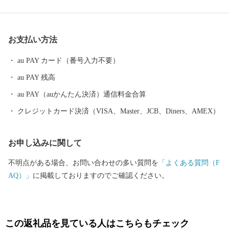
す。 地形は、山地部、丘陵部、平地部および臨海部からなり、南
部の山地部には低い山々が連なる和泉山脈があり、丘陵部から平
野部にかけては、古くからの街並みと新たに開発された住宅が混
お支払い方法
在しています。また、平野部においては、玉ねぎ、水なす、里
芋、花き等、泉州特産の農作物が栽培されています。関西国際空
au PAY カード（番号入力不要）
港の対岸のりんくうタウンでは、様々な製造業をはじめとする事
au PAY 残高
業所が集積し、岡田と樽井にある両漁港では大阪湾でとれた新鮮
な海産物が水揚げされ、海岸部にはSENNAN LONGPARK（泉南ロ
au PAY（auかんたん決済）通信料金合算
ングパーク）を設け、にぎわいを創出し、レクリエーションゾー
クレジットカード決済（VISA、Master、JCB、Diners、AMEX）
ンとして再生させ、泉南市のまちづくりの拠点とすることをめざ
しています。
お申し込みに関して
不明点がある場合、お問い合わせの多い質問を
「よくある質問（F
AQ）」
に掲載しておりますのでご確認ください。
この返礼品を見ている人はこちらもチェック