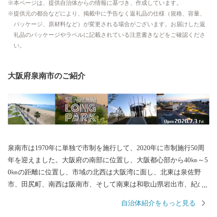
本ページは、提供自治体からの情報に基づき、作成しています。
提供元の都合などにより、掲載中に予告なく返礼品の仕様（規格、容量、
パッケージ、原材料など）が変更される場合がございます。お届けした返
礼品のパッケージやラベルに記載されている注意書きなどをご確認くださ
い。
大阪府泉南市のご紹介
泉南市は1970年に単独で市制を施行して、2020年に市制施行50周
年を迎えました。大阪府の南部に位置し、大阪都心部から40㎞～5
0㎞の距離に位置し、市域の北西は大阪湾に面し、北東は泉佐野
市、田尻町、南西は阪南市、そして南東は和歌山県岩出市、紀の
川市と接しています。市域は南北約11㎞、東西約8㎞の広がりをみ
自治体紹介をもっと見る
せ、面積は48.98㎢であり、市域に関西国際空港の約1/3を含みま