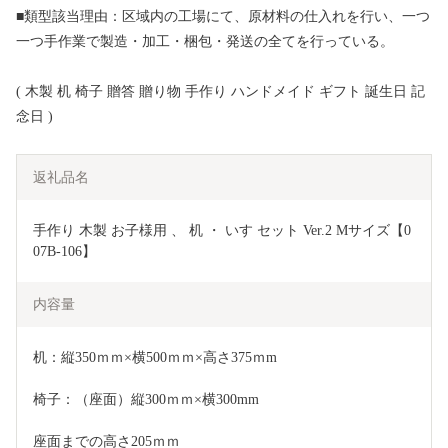
■類型該当理由：区域内の工場にて、原材料の仕入れを行い、一つ
一つ手作業で製造・加工・梱包・発送の全てを行っている。
( 木製 机 椅子 贈答 贈り物 手作り ハンドメイド ギフト 誕生日 記
念日 )
返礼品名
手作り 木製 お子様用 、 机 ・ いす セット Ver.2 Mサイズ【0
07B-106】
内容量
机：縦350ｍｍ×横500ｍｍ×高さ375ｍm
椅子：（座面）縦300ｍｍ×横300mm
座面までの高さ205ｍｍ