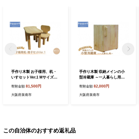
手作り木製 お子様用、机・
手作り木製 収納メインの小
いすセットVer.1 Mサイズ【0
型冷蔵庫 ～一人暮らし用～
07B-105】
【007B-135】
81,500円
82,000円
寄附金額
寄附金額
大阪府泉南市
大阪府泉南市
この自治体のおすすめ返礼品