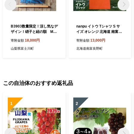
B3903数量限定！涼し気なデ
nanpu イトウ Tシャツ S サ
ザイン！硝子と紐の額 Mサ
イズ オレンジ 北海道 南富良
イズ
野町 限定デザイン オリジナ
18,000円
13,000円
寄附金額
寄附金額
ル
山梨県富士川町
北海道南富良野町
この自治体のおすすめ返礼品
1
2