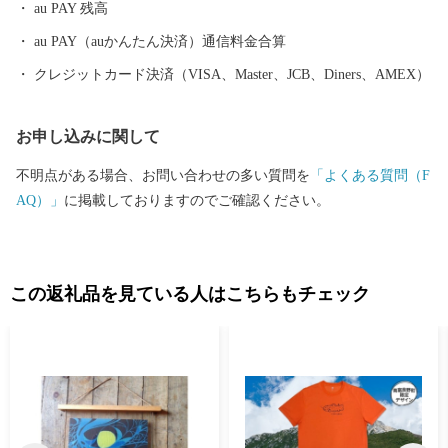
au PAY 残高
日々… ふるさとを離れ、都会でご活躍の皆さまにとって、ふる
さとの思い出は、数多くあると思います。 富士川町では、地域
au PAY（auかんたん決済）通信料金合算
の資源を守り、「暮らしと自然が輝く 交流のまち」をめざし
クレジットカード決済（VISA、Master、JCB、Diners、AMEX）
て、まちづくりを進めていきます。 本町にゆかりのある方、ご
関心のある皆さまに、ふるさと“富士川町”を応援するサポーター
お申し込みに関して
になっていただきたいと思います。
不明点がある場合、お問い合わせの多い質問を
「よくある質問（F
AQ）」
に掲載しておりますのでご確認ください。
この返礼品を見ている人はこちらもチェック