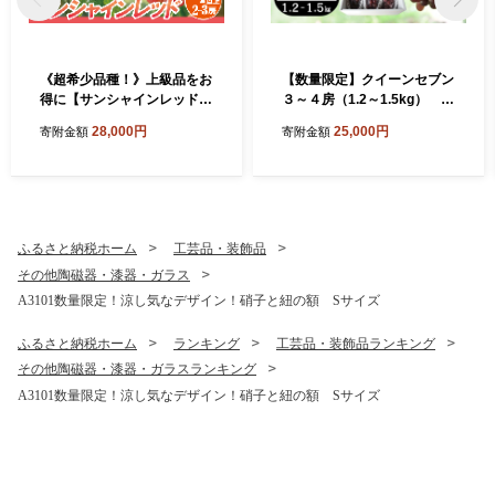
《超希少品種！》上級品をお
【数量限定】クイーンセブン
得に【サンシャインレッド】
３～４房（1.2～1.5kg） ぶ
1.0kg以上（2～3房）【2026
どう ブドウ 葡萄 くだもの 果
28,000円
25,000円
寄附金額
寄附金額
年発送分 先行予約】- FUJIK
物 フルーツ 山梨 やまなし 富
AWA GRAPES -
士川町 高糖度 希少 希少品種
貴重
ふるさと納税ホーム
工芸品・装飾品
その他陶磁器・漆器・ガラス
A3101数量限定！涼し気なデザイン！硝子と紐の額 Sサイズ
ふるさと納税ホーム
ランキング
工芸品・装飾品ランキング
その他陶磁器・漆器・ガラスランキング
A3101数量限定！涼し気なデザイン！硝子と紐の額 Sサイズ