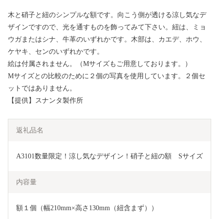
木と硝子と紐のシンプルな額です。向こう側が透ける涼し気なデ
ザインですので、光を通すものを飾ってみて下さい。紐は、ミョ
ウガまたはシナ、牛革のいずれかです。木部は、カエデ、ホウ、
ケヤキ、センのいずれかです。
絵は付属されません。（Mサイズもご用意しております。）
Mサイズとの比較のために２個の写真を使用しています。２個セ
ットではありません。
【提供】スナンタ製作所
返礼品名
A3101数量限定！涼し気なデザイン！硝子と紐の額　Sサイズ
内容量
額１個（幅210mm×高さ130mm（紐含まず））