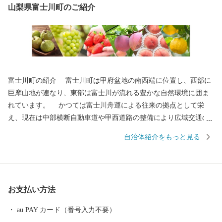
山梨県富士川町のご紹介
富士川町の紹介 富士川町は甲府盆地の南西端に位置し、西部に
巨摩山地が連なり、東部は富士川が流れる豊かな自然環境に囲ま
れています。 かつては富士川舟運による往来の拠点として栄
え、現在は中部横断自動車道や甲西道路の整備により広域交通の
アクセスが向上しています。 大法師公園の桜、妙法寺のあじさ
自治体紹介をもっと見る
い、舂米・平林・穂積の棚田、大柳川渓谷の紅葉、高下のダイヤ
モンド富士をはじめ四季折々の美しい景色が見られます。 気候
は盆地特有の内陸性気候で、夏季と冬季の気温差が大きく、日照
時間も長いなど居住に適しています。 高齢化や人口減少、中山
お支払い方法
間地域の過疎化も進行している状況ですが、移住定住や交流人口
の増加を推進しています。 ふるさとへの思い… 富士川の瀬音、
au PAY カード（番号入力不要）
鳥のさえずりなど、豊かな自然の中で、友と遊び、ふれあった