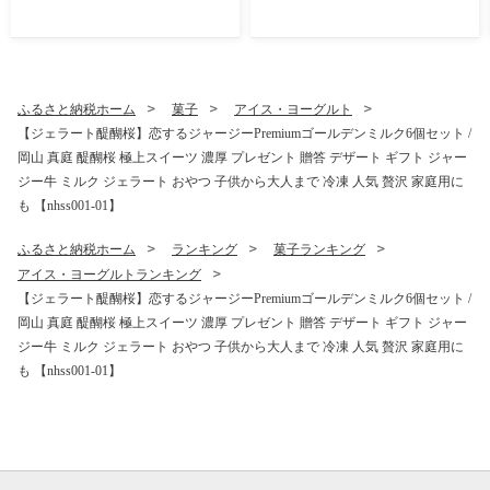
よしファームの朝どれピオー
定期便 2.4kg ４～６房 ｜ ぶ
ネ / ピオーネ ぶどう 葡萄 果
どう 葡萄 果物 岡山県産 送料
物 くだもの フルーツ 種無し
無料 ギフト スイーツ 葡萄 ぶ
数量限定 産地直送 農家直送
どう 産地直送 農家直送 ぶ
旬 甘い 真庭市【icys001-0
どう 葡萄 シャインマスカッ
1】
ト マイハート ピオーネ サニ
ふるさと納税ホーム
菓子
アイス・ヨーグルト
ードルチェ 瀬戸ジャイアン
【ジェラート醍醐桜】恋するジャージーPremiumゴールデンミルク6個セット /
ツ 贈答 果物 フルーツ 新鮮
岡山 真庭 醍醐桜 極上スイーツ 濃厚 プレゼント 贈答 デザート ギフト ジャー
人気 数量限定 定期便 林ファ
ミリー【hfbd-tkb005-02】
ジー牛 ミルク ジェラート おやつ 子供から大人まで 冷凍 人気 贅沢 家庭用に
も 【nhss001-01】
ふるさと納税ホーム
ランキング
菓子ランキング
アイス・ヨーグルトランキング
【ジェラート醍醐桜】恋するジャージーPremiumゴールデンミルク6個セット /
岡山 真庭 醍醐桜 極上スイーツ 濃厚 プレゼント 贈答 デザート ギフト ジャー
ジー牛 ミルク ジェラート おやつ 子供から大人まで 冷凍 人気 贅沢 家庭用に
も 【nhss001-01】