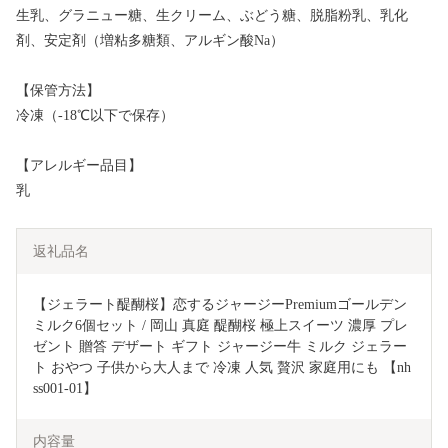
生乳、グラニュー糖、生クリーム、ぶどう糖、脱脂粉乳、乳化
剤、安定剤（増粘多糖類、アルギン酸Na）
【保管方法】
冷凍（-18℃以下で保存）
【アレルギー品目】
乳
返礼品名
【ジェラート醍醐桜】恋するジャージーPremiumゴールデン
ミルク6個セット / 岡山 真庭 醍醐桜 極上スイーツ 濃厚 プレ
ゼント 贈答 デザート ギフト ジャージー牛 ミルク ジェラー
ト おやつ 子供から大人まで 冷凍 人気 贅沢 家庭用にも 【nh
ss001-01】
内容量