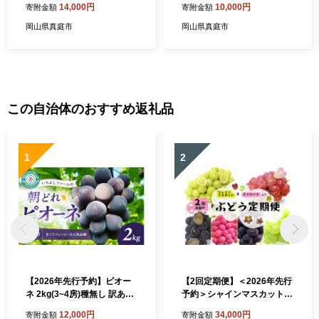
14,000円
10,000円
寄附金額
寄附金額
真庭 醍醐桜 極上スイーツ 濃
極上スイーツ 濃厚 プレゼン
厚 プレゼント 贈答 デザート
ト 贈答 デザート ギフト ジャ
岡山県真庭市
岡山県真庭市
ギフト ジャージー牛 ミルク
ージー牛 ミルク 緑茶 ジェラ
ジェラート おやつ 子供から
ート おやつ 子供から大人ま
大人まで 冷凍 人気 贅沢 家庭
で 冷凍 人気 贅沢 家庭用にも
用にも 【nhss021-01】
【nhss002-01】
この自治体のおすすめ返礼品
1
2
【2026年先行予約】ピオー
【2回定期便】＜2026年先行
ネ 2kg(3~4房)種無し 訳あり
予約＞シャインマスカット＆
＜除草剤不使用＞岡山産いち
マイハート入り 新鮮ぶどう
12,000円
34,000円
寄附金額
寄附金額