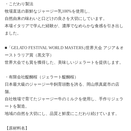
・こだわり製法
牧場直送の新鮮なジャージー乳100%を使用し、
自然由来の味わいと口どけの良さを大切にしています。
本場イタリアで学んだ経験が、濃厚でなめらかな食感を引き出し
ました。
■「GELATO FESTIVAL WORLD MASTERS｣世界大会 アジア＆オ
ーストラリア賞（黒文字）
世界大会でも賞を獲得した、美味しいジェラートを提供します。
・有限会社醍醐桜（ジェラート醍醐桜）
日本最大級のジャージー牛飼育頭数を誇る、岡山県真庭市の店
舗。
自社牧場で育てたジャージー牛のミルクを使用し、手作りジェラ
ートを製造。
地域の自然を大切にし、品質と鮮度にこだわり続けています。
【原材料名】