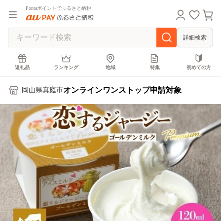
Pontaポイントでふるさと納税
詳細検索
返礼品
ランキング
地域
特集
初めての方
オンラインワンストップ申請対象
岡山県真庭市