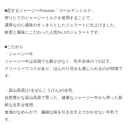
■恋するジャージーPremium「ゴールデンミルク」
搾りたてのジャージーミルクを使用することで、
濃厚なのに後味のすっきりとしたジェラートに仕上げました。
鮮度と風味にこだわった人気No,1のジェラートです。
■こだわり
・ジャージー牛
ジャージー牛は全国でも数が少なく、乳牛全体の 1％以下。
クリーミーでコクがあり、ほんのり甘みも感じられるのが特徴で
す。
・蒜山高原(ひるぜんこうげん)の生乳
自然豊かな蒜山高原で育った、健康なジャージー牛から搾った新
鮮な生乳を使用。
食感がなめらかで、繊細な味を引き出す上でかかせない牛乳で
す。