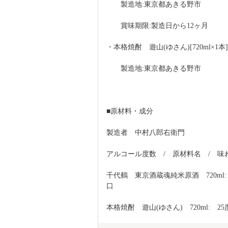
　　製造地:東京都あきる野市
　　賞味期限:製造日から12ヶ月
・本格焼酎　遊山(ゆさん)[720ml×1本]
　　製造地:東京都あきる野市
■原材料・成分
製造者　中村八郎右衛門
アルコール度数　/　原材料名　/　味
千代鶴　東京酒蔵魂純米原酒　720ml:
口
本格焼酎　遊山(ゆさん)　720ml:　25