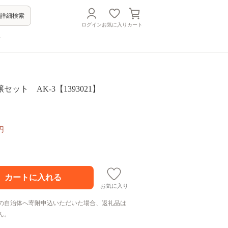
詳細検索
ログイン
お気に入り
カート
方
ット AK-3【1393021】
円
お気に入り
の自治体へ寄附申込いただいた場合、返礼品は
ん。