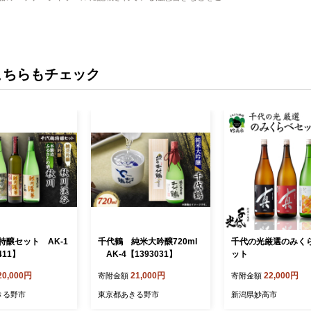
こちらもチェック
特醸セット AK-1
千代鶴 純米大吟醸720ml
千代の光厳選のみく
411】
AK-4【1393031】
ット
20,000円
21,000円
22,000円
寄附金額
寄附金額
きる野市
東京都あきる野市
新潟県妙高市