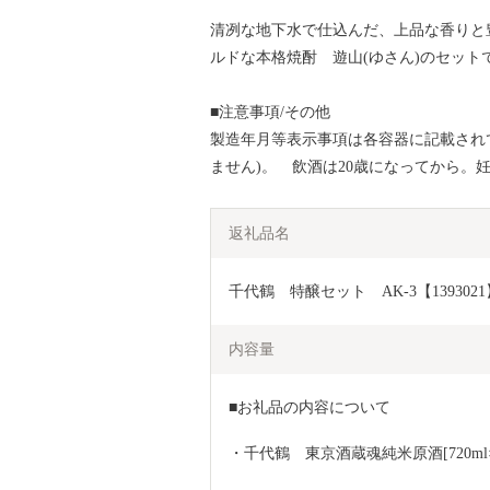
清冽な地下水で仕込んだ、上品な香りと
ルドな本格焼酎 遊山(ゆさん)のセット
■注意事項/その他
製造年月等表示事項は各容器に記載され
ません)。 飲酒は20歳になってから。
返礼品名
千代鶴　特醸セット　AK-3【1393021
内容量
■お礼品の内容について
・千代鶴　東京酒蔵魂純米原酒[720ml×