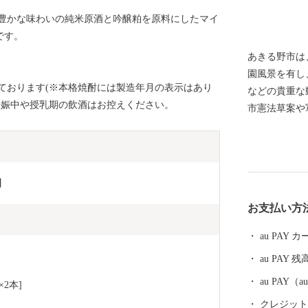
豊かな味わいの純米原酒と吟醸粕を原料にしたマイ
です。
あきる野市は
園風景を有し
ております(※本格焼酎には製造年月の表示はあり
などの貴重な
妊娠中や授乳期の飲酒はお控えください。
市憲法草案や
ちの誇りに、
す。 今後も
提供できるよ
かいご支援を
】
お支払い方
au PAY
au PAY 残
au PAY
2本]
クレジットカ