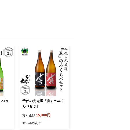
らべセ
千代の光厳選『真』のみく
らべセット
15,000円
寄附金額
新潟県妙高市