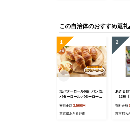
この自治体のおすすめ返礼
1
2
塩バターロール6個_パン 塩
あきる野
バターロール バターロール
12種【1
ロールパン 塩パン 岩塩 国
3,500円
寄附金額
寄附金額
産純正バター 冷凍 朝食 美
味しい 人気 おすすめ【149
東京都あきる野市
東京都あ
7076】