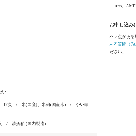
ners、AM
お申し込み
不明点がある
ある質問（FA
ださい。
わい
　17度　/　米(国産)、米麹(国産米)　/　やや辛
度　/　清酒粕 (国内製造)