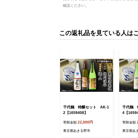
確認ください。
この返礼品を見ている人は
千代鶴 特醸セット AK-1
千代鶴 
2【1659408】
4【1659
22,000円
寄附金額
寄附金額
東京都あきる野市
東京都あ