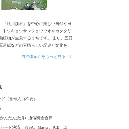
、「秋川渓谷」を中心に美しい自然や田
、トウキョウサンショウウオやカタクリ
動植物が生息するまちです。 また、五日
軍道紙などの素晴らしい歴史と文化をま
「東京のふるさと」づくりを進めていま
自治体紹介をもっと見る
、「東京のふるさと」として、癒しの場を
う取り組んでまいりますので、皆様の温
お願いいたします。
法
 カード（番号入力不要）
高
（auかんたん決済）通信料金合算
ード決済（VISA、Master、JCB、Di