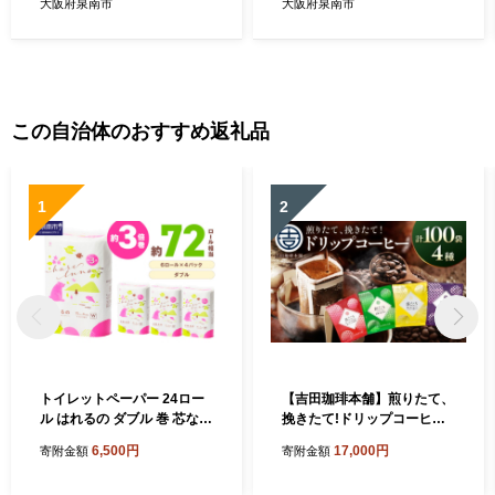
大阪府泉南市
大阪府泉南市
この自治体のおすすめ返礼品
1
2
トイレットペーパー 24ロー
【吉田珈琲本舗】煎りたて、
ル はれるの ダブル 巻 芯なし
挽きたて!ドリップコーヒー4
約3倍巻【配送不可地域：北
種100袋【010D-164】
6,500円
17,000円
寄附金額
寄附金額
海道・沖縄】【2026年8月お
届け】【020E-022】