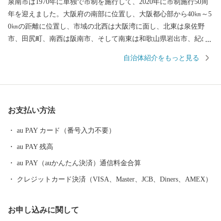
泉南市は1970年に単独で市制を施行して、2020年に市制施行50周
年を迎えました。大阪府の南部に位置し、大阪都心部から40㎞～5
0㎞の距離に位置し、市域の北西は大阪湾に面し、北東は泉佐野
市、田尻町、南西は阪南市、そして南東は和歌山県岩出市、紀の
川市と接しています。市域は南北約11㎞、東西約8㎞の広がりをみ
自治体紹介をもっと見る
せ、面積は48.98㎢であり、市域に関西国際空港の約1/3を含みま
す。 地形は、山地部、丘陵部、平地部および臨海部からなり、南
部の山地部には低い山々が連なる和泉山脈があり、丘陵部から平
野部にかけては、古くからの街並みと新たに開発された住宅が混
お支払い方法
在しています。また、平野部においては、玉ねぎ、水なす、里
芋、花き等、泉州特産の農作物が栽培されています。関西国際空
au PAY カード（番号入力不要）
港の対岸のりんくうタウンでは、様々な製造業をはじめとする事
au PAY 残高
業所が集積し、岡田と樽井にある両漁港では大阪湾でとれた新鮮
な海産物が水揚げされ、海岸部にはSENNAN LONGPARK（泉南ロ
au PAY（auかんたん決済）通信料金合算
ングパーク）を設け、にぎわいを創出し、レクリエーションゾー
クレジットカード決済（VISA、Master、JCB、Diners、AMEX）
ンとして再生させ、泉南市のまちづくりの拠点とすることをめざ
しています。
お申し込みに関して