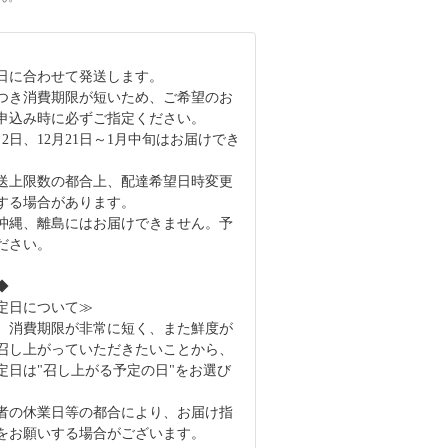
日に合わせて発送します。
つき消費期限が短いため、ご希望のお
申込み時に必ずご指定ください。
月2日、12月21日～1月中旬はお届けでき
送上限数の都合上、配達希望日時変更
する場合があります。
沖縄、離島にはお届けできません。予
ださい。
◆
定日について≫
、消費期限が非常に短く、また鮮度が
召し上がっていただきたいことから、
定日は"召し上がる予定の日"をお選び
者の休業日等の都合により、お届け指
をお願いする場合がございます。