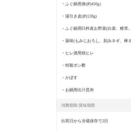
・ふぐ鍋用身(約450g）
・湯引き皮(約120g)
・ふぐ鍋用臼杵産お野菜(白菜、椎茸
・薬味(もみじおろし、刻みネギ、棒ネ
・ヒレ酒用焼ヒレ
・特製ポン酢
・かぼす
・お鍋用出汁昆布
消費期限/賞味期限
出荷日から冷蔵保存で2日