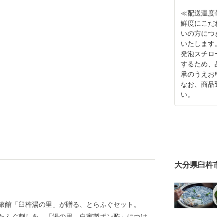
≪配送温度
鮮度にこだ
いの方につ
いたします
発泡スチロ
するため、
承のうえお
なお、商品
い。
大分県臼杵
旅館「臼杵湯の里」が贈る、とらふぐセット。
たふぐ刺しを、「湯の里 自家製ポン酢」につけ