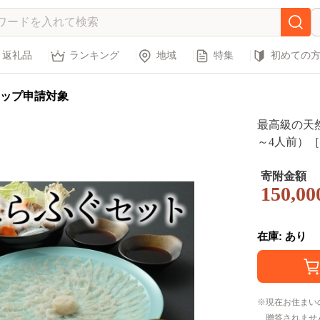
返礼品
ランキング
地域
特集
初めての
ップ申請対象
最高級の天
～4人前）
寄附金額
150,00
在庫: あり
現在お住まい
贈答されませ