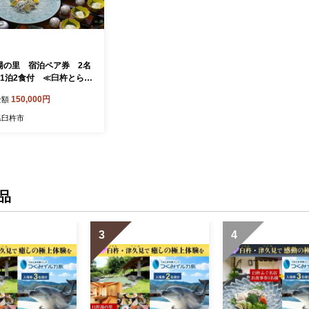
湯の里 宿泊ペア券 2名
室1泊2食付 ≪臼杵とらふ
能コース≫
150,000円
金額
県臼杵市
品
3
4