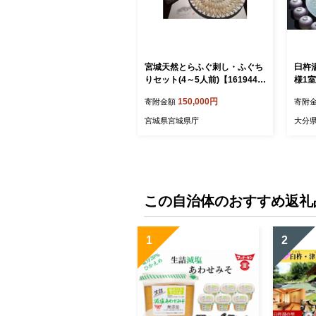
宮城天然とらふぐ刺し・ふぐち
臼杵
りセット(4～5人前)【161944
様1
8】
ぐ堪
150,000円
寄附金額
寄附
宮城県宮城県庁
大分
この自治体のおすすめ返礼
1
2