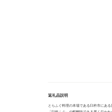
返礼品説明
とらふぐ料理の本場である臼杵市にある
「臼杵ふぐ」の醍醐味である厚く引かれ