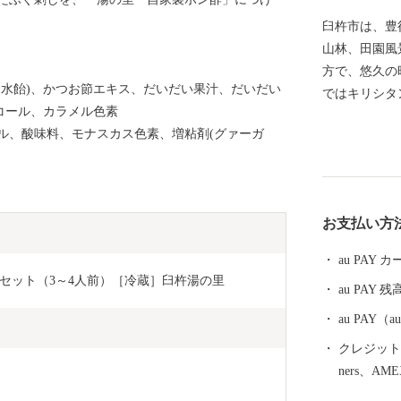
臼杵市は、豊
山林、田園風
方で、悠久の
、水飴)、かつお節エキス、だいだい果汁、だいだい
ではキリシタ
コール、カラメル色素
名を馳せ、今
ル、酸味料、モナスカス色素、増粘剤(グァーガ
化薫る城下町
気質は、豊か
が息づく」癒
お支払い方
au PAY
セット（3～4人前）［冷蔵］臼杵湯の里
au PAY 残
au PAY
クレジットカ
ners、AM