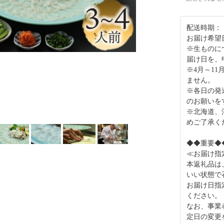
配送時期：
お届け希望
※生ものに
届け日を、
※4月～11
ません。
※各日の発
のお願いを
※北海道、
めご了承く
◆◆重要◆
≪お届け指
本返礼品は
いい状態で
お届け日指
ください。
なお、事業
定日の変更