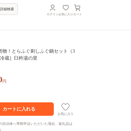
詳細検索
ログイン
お気に入り
カート
方
然物！とらふぐ刺しふぐ鍋セット（3
［冷蔵］臼杵湯の里
0
円
お気に入り
の自治体へ寄附申込いただいた場合、返礼品は
ん。