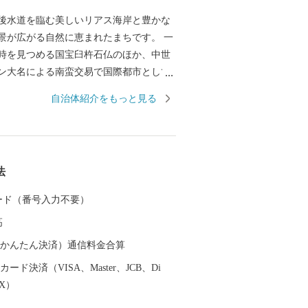
後水道を臨む美しいリアス海岸と豊かな
景が広がる自然に恵まれたまちです。 一
時を見つめる国宝臼杵石仏のほか、中世
ン大名による南蛮交易で国際都市として
も武家屋敷などの風情を留める歴史と文
自治体紹介をもっと見る
でもあります。 伝統を大切にする臼杵人
な食文化の魅力と相まって、「日本の心
しのまちとして旅人を魅了しています。
法
 カード（番号入力不要）
高
（auかんたん決済）通信料金合算
ード決済（VISA、Master、JCB、Di
EX）