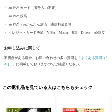
白鷹の鮎。 塩焼きだけでなく、お刺身や唐揚げなど、獲れたてな
au PAY カード（番号入力不要）
らではの味覚も楽しめる、秋の風物詩です。 冬は蕎麦。 昔、白鷹
au PAY 残高
町では集落ごとに一軒以上「蕎麦屋」という屋号を持つ家があっ
たほど、蕎麦となじみが深い地域。 そして、現在も隠れた蕎麦の
au PAY（auかんたん決済）通信料金合算
名店がたくさんあり、県内外から生粋の蕎麦好きが訪れます。
クレジットカード決済（VISA、Master、JCB、Diners、AMEX）
お申し込みに関して
不明点がある場合、お問い合わせの多い質問を
「よくある質問（F
AQ）」
に掲載しておりますのでご確認ください。
この返礼品を見ている人はこちらもチェック