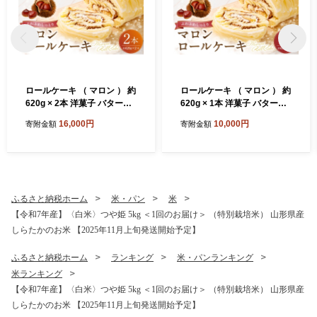
ロールケーキ （ マロン ） 約
ロールケーキ （ マロン ） 約
620g × 2本 洋菓子 バターク
620g × 1本 洋菓子 バターク
リーム 栗風味 お菓子 菓子 お
リーム 栗風味 お菓子 菓子 お
16,000円
10,000円
寄附金額
寄附金額
かし 焼菓子 ケーキ くり クリ
かし 焼菓子 ケーキ くり クリ
栗
栗
ふるさと納税ホーム
米・パン
米
【令和7年産】〈白米〉つや姫 5kg ＜1回のお届け＞ （特別栽培米） 山形県産
しらたかのお米 【2025年11月上旬発送開始予定】
ふるさと納税ホーム
ランキング
米・パンランキング
米ランキング
【令和7年産】〈白米〉つや姫 5kg ＜1回のお届け＞ （特別栽培米） 山形県産
しらたかのお米 【2025年11月上旬発送開始予定】