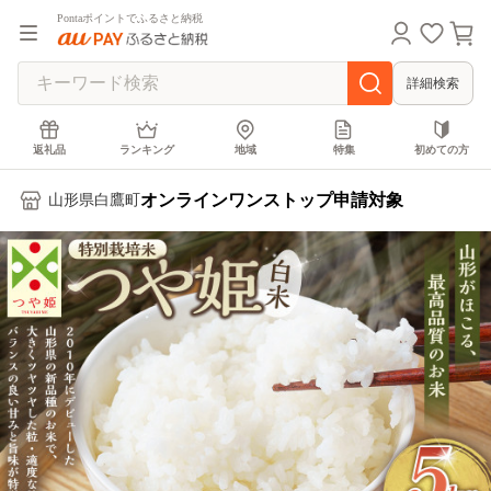
Pontaポイントでふるさと納税
詳細検索
返礼品
ランキング
地域
特集
初めての方
オンラインワンストップ申請対象
山形県白鷹町