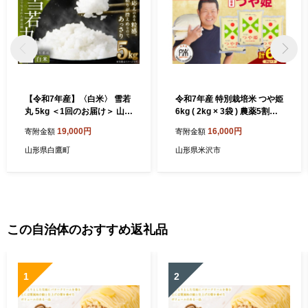
【令和7年産】〈白米〉 雪若
令和7年産 特別栽培米 つや姫
丸 5kg ＜1回のお届け＞ 山形
6kg ( 2kg × 3袋 ) 農薬5割削
県産 精米 【2025年11月上旬
減 2025年産 精米 米 白米 ブ
19,000円
16,000円
寄附金額
寄附金額
発送開始予定】
ランド米 お米マイスター 厳
選 送料無料 山形県 米沢市
山形県白鷹町
山形県米沢市
この自治体のおすすめ返礼品
1
2