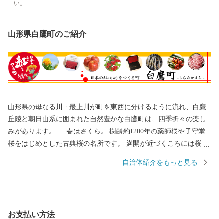
い。
山形県白鷹町のご紹介
山形県の母なる川・最上川が町を東西に分けるように流れ、白鷹
丘陵と朝日山系に囲まれた自然豊かな白鷹町は、四季折々の楽し
みがあります。 春はさくら。 樹齢約1200年の薬師桜や子守堂
桜をはじめとした古典桜の名所です。 満開が近づくころには桜ま
つりが開催され、たくさんの観光客が訪れます。 夏は紅花。 白鷹
自治体紹介をもっと見る
町は日本一の紅花の生産量を誇ります。 「日本の紅(あか)をつく
る町」をキャッチフレーズに掲げ、紅花摘みや紅花染めの体験も
できる紅花まつりが毎年行われます。 秋はアユ。 白鷹のヤナ漁が
本番を迎える初秋、日本一の規模を誇るヤナ場には多くの落ち鮎
お支払い方法
がかかります。 通常よりもひときわ大きく、身のしまりが格別な