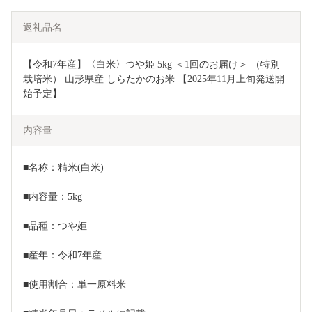
返礼品名
【令和7年産】〈白米〉つや姫 5kg ＜1回のお届け＞ （特別
栽培米） 山形県産 しらたかのお米 【2025年11月上旬発送開
始予定】
内容量
■名称：精米(白米)
■内容量：5kg
■品種：つや姫
■産年：令和7年産
■使用割合：単一原料米