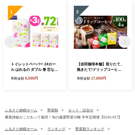
1
2
トイレットペーパー 24ロー
【吉田珈琲本舗】煎りたて、
ル はれるの ダブル 巻 芯なし
挽きたて!ドリップコーヒー4
約3倍巻【配送不可地域：北
種100袋【010D-164】
6,500円
17,000円
寄附金額
寄附金額
海道・沖縄】【2026年8月お
届け】【020E-022】
ふるさと納税ホーム
野菜類
セット・詰合せ
農業姉妹がこだわって栽培！旬の厳選野菜10種 半年定期便【024A-017】
ふるさと納税ホーム
ランキング
野菜類ランキング