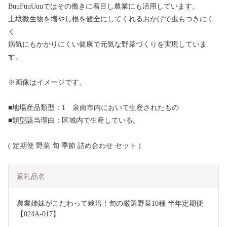
BuuFuuUuuではその働きに着目し農業にも活用しています。
土壌微生物を増やし根を健全にしてくれるおかげで虫もつきにく
く
病気にもかかりにくい健康で元気な野菜づくりを実現していま
す。
※画像はイメージです。
■地場産品類型：1 泉南市内において生産されたもの
■類型該当理由：区域内で生産している。
( 定期便 野菜 旬 季節 詰め合わせ セット )
返礼品名
農業姉妹がこだわって栽培！旬の厳選野菜10種 半年定期便
【024A-017】