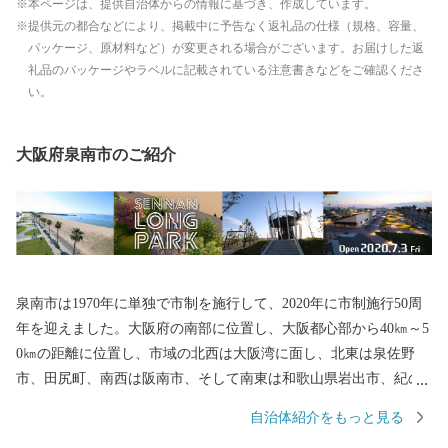
本ページは、提供自治体からの情報に基づき、作成しています。
提供元の都合などにより、掲載中に予告なく返礼品の仕様（規格、容量、
パッケージ、原材料など）が変更される場合がございます。お届けした返
礼品のパッケージやラベルに記載されている注意書きなどをご確認くださ
い。
大阪府泉南市のご紹介
泉南市は1970年に単独で市制を施行して、2020年に市制施行50周
年を迎えました。大阪府の南部に位置し、大阪都心部から40㎞～5
0㎞の距離に位置し、市域の北西は大阪湾に面し、北東は泉佐野
市、田尻町、南西は阪南市、そして南東は和歌山県岩出市、紀の
川市と接しています。市域は南北約11㎞、東西約8㎞の広がりをみ
自治体紹介をもっと見る
せ、面積は48.98㎢であり、市域に関西国際空港の約1/3を含みま