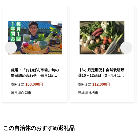
厳選・「おおばん市場」旬の
【6ヶ月定期便】自然栽培野
野菜詰め合わせ 毎月1回1
菜10～12品目（3・4月は白
年間お届け定期便 【11246
米5kg）野菜 米 白米 詰合せ
103,000円
112,000円
寄附金額
寄附金額
-0173】
埼玉県白岡市
茨城県神栖市
この自治体のおすすめ返礼品