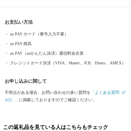
す。 地形は、山地部、丘陵部、平地部および臨海部からなり、南
部の山地部には低い山々が連なる和泉山脈があり、丘陵部から平
野部にかけては、古くからの街並みと新たに開発された住宅が混
お支払い方法
在しています。また、平野部においては、玉ねぎ、水なす、里
芋、花き等、泉州特産の農作物が栽培されています。関西国際空
au PAY カード（番号入力不要）
港の対岸のりんくうタウンでは、様々な製造業をはじめとする事
au PAY 残高
業所が集積し、岡田と樽井にある両漁港では大阪湾でとれた新鮮
な海産物が水揚げされ、海岸部にはSENNAN LONGPARK（泉南ロ
au PAY（auかんたん決済）通信料金合算
ングパーク）を設け、にぎわいを創出し、レクリエーションゾー
クレジットカード決済（VISA、Master、JCB、Diners、AMEX）
ンとして再生させ、泉南市のまちづくりの拠点とすることをめざ
しています。
お申し込みに関して
不明点がある場合、お問い合わせの多い質問を
「よくある質問（F
AQ）」
に掲載しておりますのでご確認ください。
この返礼品を見ている人はこちらもチェック