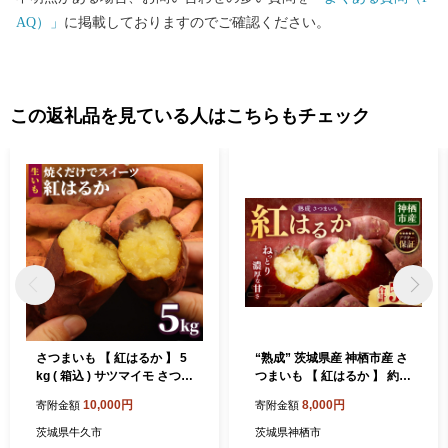
AQ）」
に掲載しておりますのでご確認ください。
この返礼品を見ている人はこちらもチェック
さつまいも 【 紅はるか 】 5
“熟成” 茨城県産 神栖市産 さ
kg ( 箱込 ) サツマイモ さつま
つまいも 【 紅はるか 】 約5
芋 芋 いも べにはるか 野菜
kg 芋 いも サツマイモ 野菜
10,000円
8,000円
寄附金額
寄附金額
焼き芋 スイーツ おやつ 国産
やさい 国産
茨城県牛久市
茨城県神栖市