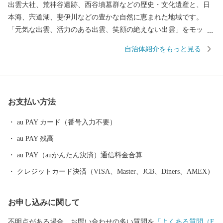
出雲大社、荒神谷遺跡、西谷墳墓群などの歴史・文化遺産と、日
本海、宍道湖、斐伊川などの豊かな自然に恵まれた地域です。
「元気な出雲、活力のある出雲、笑顔の絶えない出雲」をモット
ーに、全国に誇れる都市づくり、愛着と誇りが持てる故郷づくり
自治体紹介をもっと見る
を展開しています。 出雲市では、出雲市の発展を願う郷土出身
の方々や、出雲市に心を寄せていただく全国のみなさまから、広
く寄附を募っています。いただいたご寄附は「日本の心のふるさ
と出雲応援基金」に積み立て、次年度以降に、指定された使途に
お支払い方法
基づき、出雲の観光や産業、福祉、教育、環境など幅広い分野の
事業に活用させていただきます。 このふるさと寄附をきっかけ
au PAY カード（番号入力不要）
に、全国のみなさまとたくさんのご縁を結びたいと願っていま
au PAY 残高
す。ぜひ、この機会に出雲市への温かいご支援をよろしくお願い
いたします。
au PAY（auかんたん決済）通信料金合算
クレジットカード決済（VISA、Master、JCB、Diners、AMEX）
お申し込みに関して
不明点がある場合、お問い合わせの多い質問を
「よくある質問（F