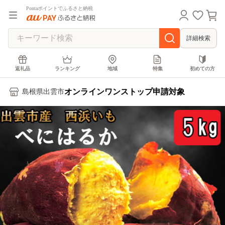
Pontaポイントでふるさと納税
詳細検索
返礼品
ランキング
地域
特集
初めての方
オンラインワンストップ申請対象
島根県出雲市