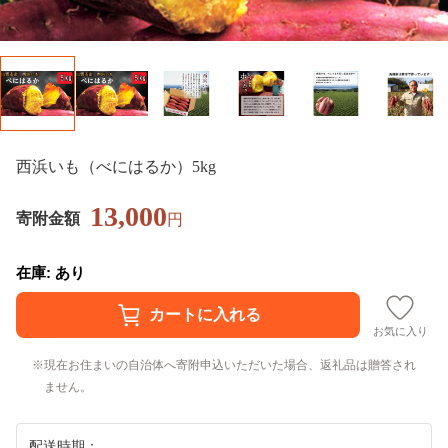
西浜いも（べにはるか）5kg
13,000
寄附金額
円
在庫: あり
お気に入り
現在お住まいの自治体へ寄附申込いただいた場合、返礼品は贈答され
ません。
配送時期：