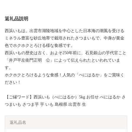
返礼品説明
西浜いもは、出雲市湖陵地域を中心とした日本海の潮風を受ける
ミネラル豊富な砂丘地帯で栽培されたさつまいもで、中身が黄金
色でホクホクとろける様な食感です。
西浜いもの歴史は古く、およそ250年前に、石見銀山の芋代官こと
「井戸平左衛門正明 公」によって伝えられたといわれていま
す。
ホクホクとろけるような食感！人気の「べにはるか」をご賞味く
ださい！
【ご縁ワード】西浜いも（べにはるか）5kg お任せ べにはるか さ
つまいも さつま芋 芋 いも 島根県 出雲市 生
返礼品名