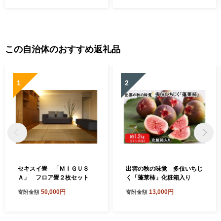
この自治体のおすすめ返礼品
1
2
セキスイ畳 「ＭＩＧＵＳ
出雲の秋の味覚 多伎いちじ
Ａ」 フロア畳２枚セット
く「蓬莱柿」化粧箱入り
50,000円
13,000円
寄附金額
寄附金額