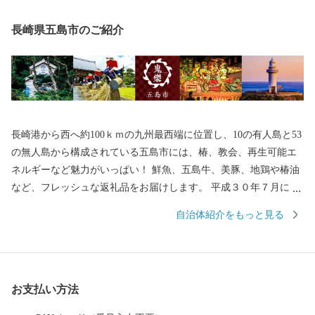
長崎県五島市のご紹介
長崎港から西へ約100ｋｍの九州最西端に位置し、10の有人島と53
の無人島から構成されている五島市には、椿、教会、再生可能エ
ネルギーなど魅力がいっぱい！ 鮮魚、五島牛、美豚、地鶏や椿油
など、フレッシュな返礼品をお届けします。 平成３０年７月には
「長崎と天草地方の潜伏キリシタン関連遺産」が世界遺産に登録
自治体紹介をもっと見る
されました。 五島市には「久賀島の集落」と「奈留の江上集落」
の２つの構成資産があります。 厳しい禁教期を生き抜いた信徒を
見守ってきた教会が、今でも静かに佇んでいます。
お支払い方法