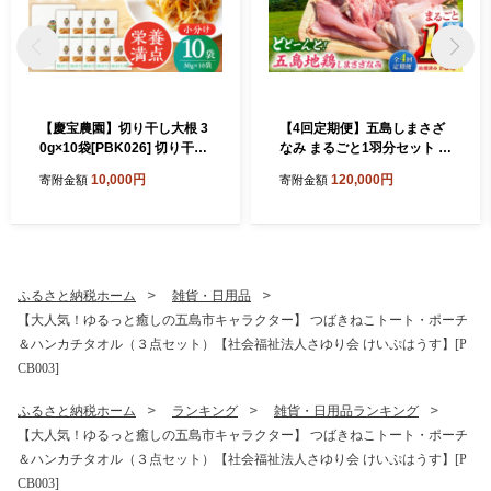
【慶宝農園】切り干し大根 3
【4回定期便】五島しまさざ
0g×10袋[PBK026] 切り干し
なみ まるごと1羽分セット 冷
大根 切干大根 きりぼしだい
凍 五島市/合同会社五島さざ
10,000円
120,000円
寄附金額
寄附金額
こん 小分け 野菜 乾物 乾燥
なみ農園 [PHH003]
ドライ
ふるさと納税ホーム
雑貨・日用品
【大人気！ゆるっと癒しの五島市キャラクター】 つばきねこトート・ポーチ
＆ハンカチタオル（３点セット）【社会福祉法人さゆり会 けいぷはうす】[P
CB003]
ふるさと納税ホーム
ランキング
雑貨・日用品ランキング
【大人気！ゆるっと癒しの五島市キャラクター】 つばきねこトート・ポーチ
＆ハンカチタオル（３点セット）【社会福祉法人さゆり会 けいぷはうす】[P
CB003]