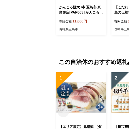
かんころ餅大3本 五島市/真
【こだわ
鳥餅店[PAP003] かんころも
島の伝統
ち さつまいも おやつ もち
餅3種セッ
11,000円
寄附金額
寄附金額
餅 伝統和菓子 贈答 ギフト
やぁしゃ便
ころ もち
長崎県五島市
長崎県五
いも 和
この自治体のおすすめ返礼
1
2
【エリア限定】鬼鯖鮨 （ダ
【慶宝農