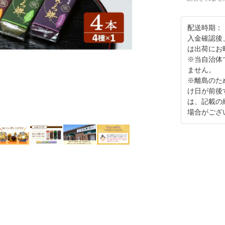
配送時期：
入金確認後
は出荷にお
※当自治体
ません。
※離島のた
け日が前後
は、記載の
場合がござ