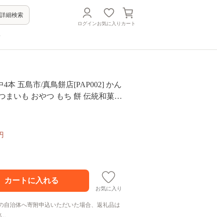
詳細検索
ログイン
お気に入り
カート
方
本 五島市/真鳥餅店[PAP002] かん
つまいも おやつ もち 餅 伝統和菓子
円
お気に入り
の自治体へ寄附申込いただいた場合、返礼品は
ん。