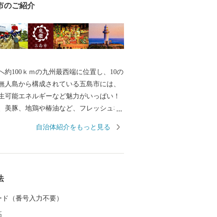
市のご紹介
へ約100ｋｍの九州最西端に位置し、10の
の無人島から構成されている五島市には、
生可能エネルギーなど魅力がいっぱい！
、美豚、地鶏や椿油など、フレッシュな
けします。 平成３０年７月には「長崎と
自治体紹介をもっと見る
伏キリシタン関連遺産」が世界遺産に登
。 五島市には「久賀島の集落」と「奈留
の２つの構成資産があります。 厳しい禁
いた信徒を見守ってきた教会が、今でも
法
います。
 カード（番号入力不要）
高