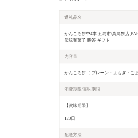
返礼品名
かんころ餅中4本 五島市/真鳥餅店[PAP
伝統和菓子 贈答 ギフト 
内容量
かんころ餅（ プレーン・よもぎ・ごま入
消費期限/賞味期限
【賞味期限】
120日
配送方法