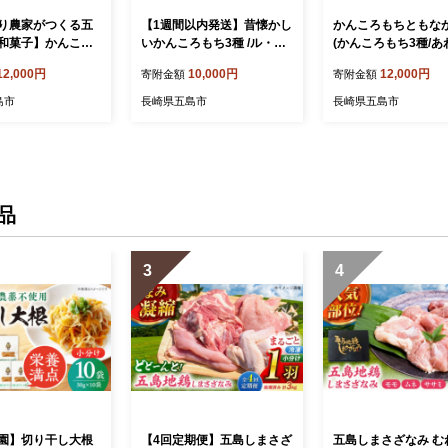
り農家がつくる五
【1週間以内発送】昔懐かし
かんころもちともなか
和菓子】かんころ
いかんころもち3種 /ル・モ
(かんころもち3種/あ
ト 計6本 五島市/
ンド風月[PCT005] かんころ
中/さざえ最中) 五島
12,000円
10,000円
12,000円
寄附金額
寄附金額
 [PBG005] かん
もち さつまいも おやつ も
モンド風月 [PCT006
 餅 おやつ さつま
ち 餅 伝統和菓子 贈答 ギフ
子 お菓子 詰め合わせ
島市
長崎県五島市
長崎県五島市
菓子
ト セット スピード発送 最
せ セット
速発送 最短発送
品
3
4
園】切り干し大根
【4回定期便】五島しまさざ
五島しまさざなみ む