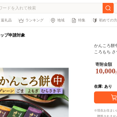
返礼品
ランキング
地域
特集
初めての
ップ申請対象
かんころ餅中4
ころもち さ
贈答 ギフト
寄附金額
10,000
在庫: あり
現在お住まい
贈答されませ