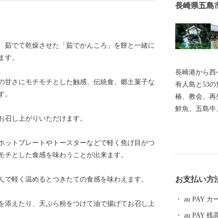
長崎県五島
、茹でて乾燥させた「茹でかんころ」を餅と一緒に
ます。
長崎港から西
の甘さにモチモチとした触感、伝統食、郷土菓子な
有人島と53
す。
椿、教会、再
鮮魚、五島牛
お召し上がりいただけます。
返礼品をお届
天草地方の潜
ホットプレートやトースターなどで軽く焦げ目がつ
録されました
モチとした食感を味わうことが出来ます。
の江上集落」
教期を生き抜
お支払い方
んで軽く温めるとつきたての食感を味わえます。
静かに佇んで
au PAY
を添えたり、天ぷら粉をつけて油で揚げてお召し上
au PAY 残