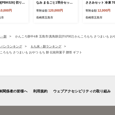
袋[PBK026] 切り干
なみ まるごと1羽分セット
ささみセット 冷凍 700
切干大根 きりぼしだ
冷凍 五島市/合同会社五島さ
も肉約400g、むね肉
10,000円
120,000円
12,000円
寄附金額
寄附金額
分け 野菜 乾物 乾
ざなみ農園 [PHH003]
g、ささみ約100g) 五
合同会社五島さざな
島市
長崎県五島市
長崎県五島市
[PHH002]
米・餅
かんころ餅中4本 五島市/真鳥餅店[PAP002] かんころもち さつまいも お
・パンランキング
もち米・餅ランキング
かんころもち さつまいも おやつ もち 餅 伝統和菓子 贈答 ギフト
体関係者の皆様へ
利用規約
ウェブアクセシビリティの取り組み