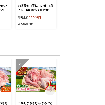
BOX
お茶屋餅（手結山の餅）8個
わび最
入り×3箱 合計24個 お餅 モ
市/ル・
チ もち つき餅 あんこ餅 お
14,500円
寄附金額
] 和菓
菓子 和菓子 おやつ スイー
 詰合
ツ 和スイーツ 澤餅茶屋 高
高知県香南市
知県 香南市 冷凍 sw-0003
5
6
ねもも
五島しまさざなみ まるごと
【素敵な偶然に出会える