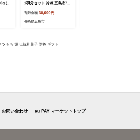
g (も
1羽分セット 冷凍 五島市/合
宿】「SERENDIP HOTEL
約200
同会社五島さざなみ農園 [P
GOTO」宿泊チケット10,00
30,000円
40,000円
寄附金額
寄附金額
島市/
HH001]
0円分 旅行 クーポン チケッ
み農園
ト 五島市/SERENDIP HOTE
長崎県五島市
長崎県五島市
L GOTO[PEQ001]
やつ もち 餅 伝統和菓子 贈答 ギフト
お問い合わせ
au PAY マーケットトップ