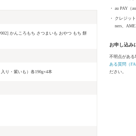
au PAY
クレジットカ
ners、AM
002] かんころもち さつまいも おやつ もち 餅 
お申し込み
不明点がある
ある質問（FA
り・紫いも）各190g×4本
ださい。