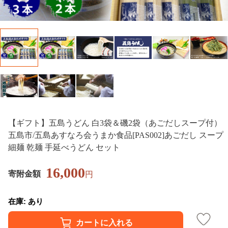
【ギフト】五島うどん 白3袋＆磯2袋（あごだしスープ付）
五島市/五島あすなろ会うまか食品[PAS002]あごだし スープ
細麺 乾麺 手延べうどん セット
16,000
寄附金額
円
在庫: あり