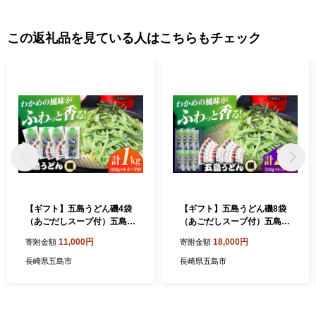
この返礼品を見ている人はこちらもチェック
【ギフト】五島うどん磯4袋
【ギフト】五島うどん磯8袋
（あごだしスープ付）五島
（あごだしスープ付）五島
市/五島あすなろ会うまか食
市/五島あすなろ会うまか食
11,000円
18,000円
寄附金額
寄附金額
品[PAS034]飛魚 スープ 細麺
品[PAS035]飛魚 スープ 細麺
乾麺 手延べうどん セット
乾麺 手延べうどん セット
長崎県五島市
長崎県五島市