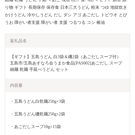
り物 ギフト 長期保存 保存食 日本三大うどん 粉末 つゆ 地獄炊き
かけうどん 冷やしうどん だし ダシ アゴ あごだし トビウオ とび
うお 障がい者支援 障がい者 支援 つるつる コシ 椿油
返礼品名
【ギフト】五島うどん 白3袋＆磯2袋（あごだしスープ付） 
五島市/五島あすなろ会うまか食品[PAS002]あごだし スープ 
細麺 乾麺 手延べうどん セット
内容量
・五島うどん白乾麺250g×3袋
・五島うどん磯乾麺250g×2袋
・あごだしスープ10g×15袋