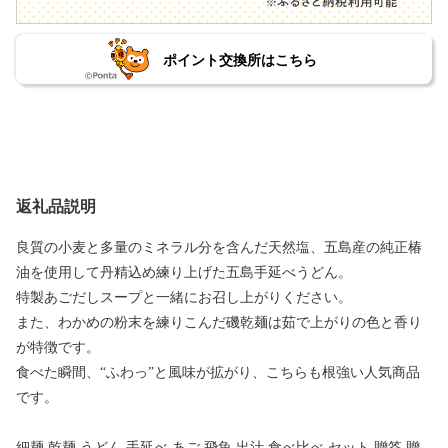
ポイント交換所はこちら
返礼品説明
良質の小麦と多量のミネラル分を含んだ天然塩、五島産の純正椿
油を使用して丹精込め練り上げた五島手延べうどん。
特製あごだしスープと一緒にお召し上がりください。
また、わかめの粉末を練りこんだ磯乾麺は茹で上がりの色と香り
が特徴です。
食べた瞬間、“ふわっ”と風味が拡がり、こちらも根強い人気商品
です。
細麺 乾麺 うどん 手延べ あご 飛魚 出汁 食べ比べ セット 贈答 贈