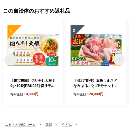
この自治体のおすすめ返礼品
1
2
【慶宝農園】切り干し大根 3
【4回定期便】五島しまさざ
0g×10袋[PBK026] 切り干し
なみ まるごと1羽分セット 冷
大根 切干大根 きりぼしだい
凍 五島市/合同会社五島さざ
10,000円
120,000円
寄附金額
寄附金額
こん 小分け 野菜 乾物 乾燥
なみ農園 [PHH003]
ドライ
ふるさと納税ホーム
麺類
うどん