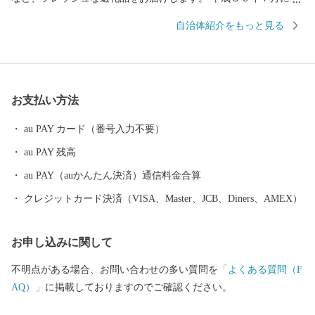
「長崎と天草地方の潜伏キリシタン関連遺産」が世界遺産に登録
自治体紹介をもっと見る
されました。 五島市には「久賀島の集落」と「奈留の江上集落」
の２つの構成資産があります。 厳しい禁教期を生き抜いた信徒を
見守ってきた教会が、今でも静かに佇んでいます。
お支払い方法
au PAY カード（番号入力不要）
au PAY 残高
au PAY（auかんたん決済）通信料金合算
クレジットカード決済（VISA、Master、JCB、Diners、AMEX）
お申し込みに関して
不明点がある場合、お問い合わせの多い質問を
「よくある質問（F
AQ）」
に掲載しておりますのでご確認ください。