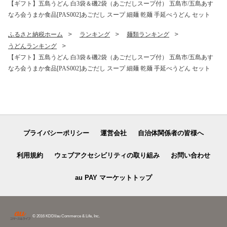
【ギフト】五島うどん 白3袋＆磯2袋（あごだしスープ付） 五島市/五島あす
なろ会うまか食品[PAS002]あごだし スープ 細麺 乾麺 手延べうどん セット
ふるさと納税ホーム
ランキング
麺類ランキング
うどんランキング
【ギフト】五島うどん 白3袋＆磯2袋（あごだしスープ付） 五島市/五島あす
なろ会うまか食品[PAS002]あごだし スープ 細麺 乾麺 手延べうどん セット
プライバシーポリシー
運営会社
自治体関係者の皆様へ
利用規約
ウェブアクセシビリティの取り組み
お問い合わせ
au PAY マーケットトップ
© 2016 KDDI/au Commerce & Life, Inc.